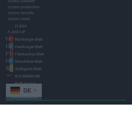
cozmo connect
cozmo production
cozmo records
cozmo news
FLASH
FLASH UP
Nürnberger Blatt
Hamburger Blatt
Fränkisches Blatt
Münchener Blatt
Stuttgarter Blatt
KULINARIKUM.
Raffi Gasser
DE
HINWEISGEBER
Hast du
Hinweise
? Teile sie vertraulich mit dem
Hamburger Blatt
–
per Post, E-Mail, Telefon oder anonymem Briefkasten –
Hier mehr
erfahren
.