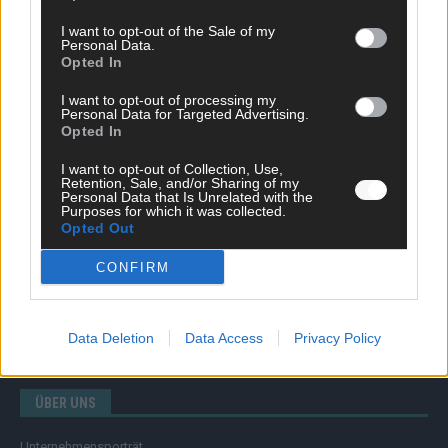
I want to opt-out of the Sale of my
Personal Data.
Opted In
SCHNELL ZUM RESSORT
I want to opt-out of processing my
Nachrichten
Personal Data for Targeted Advertising.
Opted In
Politik
Wirtschaft
I want to opt-out of Collection, Use,
Ratgeber
Retention, Sale, and/or Sharing of my
Wissen
Personal Data that Is Unrelated with the
Purposes for which it was collected.
Extra
Opted Out
Kommentar
Streams & Storys
CONFIRM
Eurovision
FLASH – DAS VIDEOPORTAL
Data Deletion
Data Access
Privacy Policy
ÜBER UNS
Unternehmensporträt