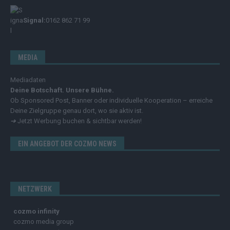
Signal:
0162 862 71 99
MEDIA
Mediadaten
Deine Botschaft. Unsere Bühne.
Ob Sponsored Post, Banner oder individuelle Kooperation – erreiche
Deine Zielgruppe genau dort, wo sie aktiv ist.
➔
Jetzt Werbung buchen & sichtbar werden!
EIN ANGEBOT DER COZMO NEWS
NETZWERK
cozmo infinity
cozmo media group