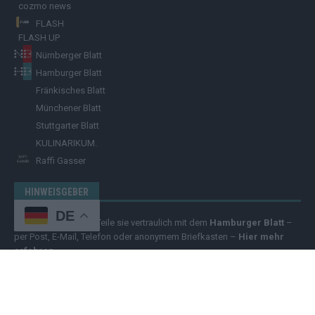
cozmo news
FLASH
FLASH UP
Nürnberger Blatt
Hamburger Blatt
Fränkisches Blatt
Münchener Blatt
Stuttgarter Blatt
KULINARIKUM.
Raffi Gasser
HINWEISGEBER
DE
Hast du
Hinweise
? Teile sie vertraulich mit dem
Hamburger Blatt
–
per Post, E-Mail, Telefon oder anonymem Briefkasten –
Hier mehr
erfahren
.