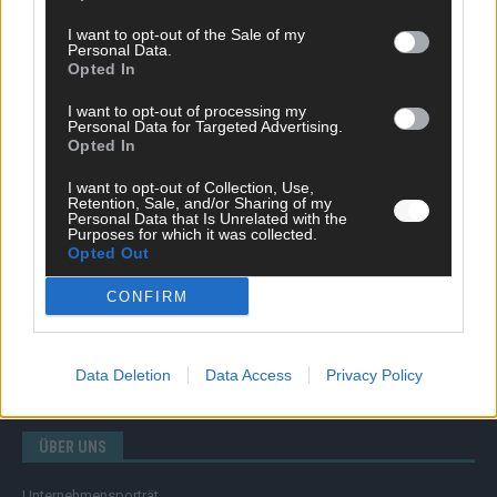
I want to opt-out of the Sale of my
Personal Data.
Opted In
SCHNELL ZUM RESSORT
I want to opt-out of processing my
Nachrichten
Personal Data for Targeted Advertising.
Opted In
Politik
Wirtschaft
I want to opt-out of Collection, Use,
Ratgeber
Retention, Sale, and/or Sharing of my
Wissen
Personal Data that Is Unrelated with the
Purposes for which it was collected.
Extra
Opted Out
Kommentar
Streams & Storys
CONFIRM
Eurovision
FLASH – DAS VIDEOPORTAL
Data Deletion
Data Access
Privacy Policy
ÜBER UNS
Unternehmensporträt