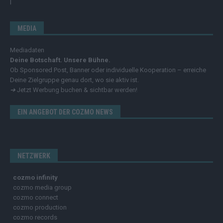
MEDIA
Mediadaten
Deine Botschaft. Unsere Bühne.
Ob Sponsored Post, Banner oder individuelle Kooperation – erreiche
Deine Zielgruppe genau dort, wo sie aktiv ist.
➔
Jetzt Werbung buchen & sichtbar werden!
EIN ANGEBOT DER COZMO NEWS
NETZWERK
cozmo infinity
cozmo media group
cozmo connect
cozmo production
cozmo records