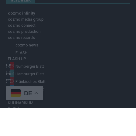
NETZWERK
cozmo infinity
cozmo media group
cozmo connect
cozmo production
cozmo records
cozmo news
FLASH
FLASH UP
Nürnberger Blatt
Hamburger Blatt
Fränkisches Blatt
Münchener Blatt
DE
Stuttgarter Blatt
KULINARIKUM.
Raffi Gasser
HINWEISGEBER
Hast du
Hinweise
? Teile sie vertraulich mit dem
Hamburger Blatt
–