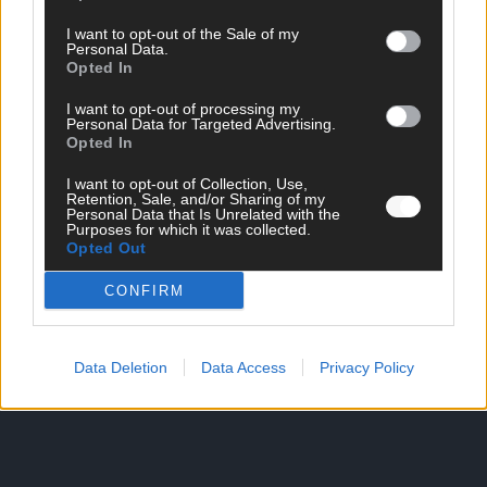
I want to opt-out of the Sale of my
Personal Data.
Opted In
SCHNELL ZUM RESSORT
I want to opt-out of processing my
Nachrichten
Personal Data for Targeted Advertising.
Opted In
Politik
Wirtschaft
I want to opt-out of Collection, Use,
Ratgeber
Retention, Sale, and/or Sharing of my
Wissen
Personal Data that Is Unrelated with the
Purposes for which it was collected.
Extra
Opted Out
Kommentar
Streams & Storys
CONFIRM
Eurovision
FLASH – DAS VIDEOPORTAL
Data Deletion
Data Access
Privacy Policy