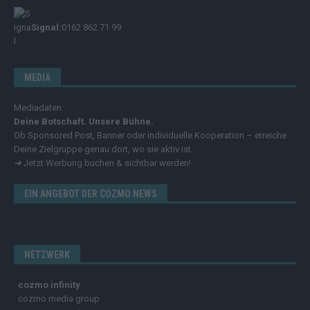
Signal:
0162 862 71 99
MEDIA
Mediadaten
Deine Botschaft. Unsere Bühne.
Ob Sponsored Post, Banner oder individuelle Kooperation – erreiche
Deine Zielgruppe genau dort, wo sie aktiv ist.
➔
Jetzt Werbung buchen & sichtbar werden!
EIN ANGEBOT DER COZMO NEWS
NETZWERK
cozmo infinity
cozmo media group