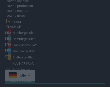
cozmo connect
cozmo production
cozmo records
cozmo news
FLASH
FLASH UP
Nürnberger Blatt
Hamburger Blatt
Fränkisches Blatt
Münchener Blatt
Stuttgarter Blatt
KULINARIKUM.
Raffi Gasser
DE
HINWEISGEBER
Hast du
Hinweise
? Teile sie vertraulich mit dem
Hamburger Blatt
–
per Post, E-Mail, Telefon oder anonymem Briefkasten –
Hier mehr
erfahren
.