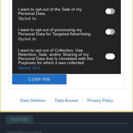
I want to opt-out of the Sale of my
Personal Data.
Opted In
SCHNELL ZUM RESSORT
I want to opt-out of processing my
Nachrichten
Personal Data for Targeted Advertising.
Opted In
Politik
Wirtschaft
I want to opt-out of Collection, Use,
Ratgeber
Retention, Sale, and/or Sharing of my
Wissen
Personal Data that Is Unrelated with the
Purposes for which it was collected.
Extra
Opted Out
Kommentar
Streams & Storys
CONFIRM
Eurovision
FLASH – DAS VIDEOPORTAL
Data Deletion
Data Access
Privacy Policy
ÜBER UNS
Unternehmensporträt