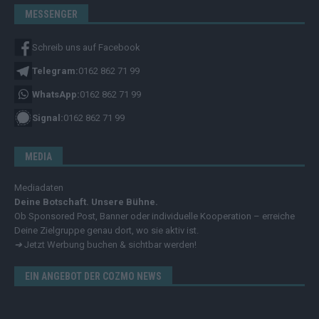
MESSENGER
Schreib uns auf Facebook
Telegram:
0162 862 71 99
WhatsApp:
0162 862 71 99
Signal:
0162 862 71 99
MEDIA
Mediadaten
Deine Botschaft. Unsere Bühne.
Ob Sponsored Post, Banner oder individuelle Kooperation – erreiche
Deine Zielgruppe genau dort, wo sie aktiv ist.
➔
Jetzt Werbung buchen & sichtbar werden!
EIN ANGEBOT DER COZMO NEWS