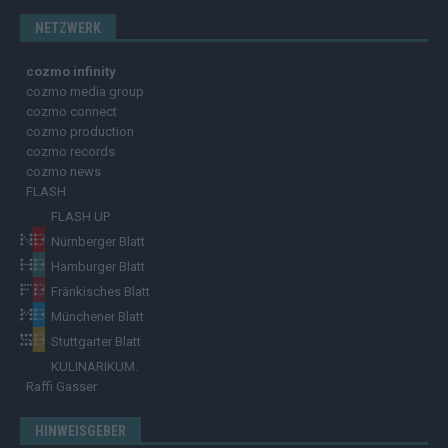
NETZWERK
cozmo infinity
cozmo media group
cozmo connect
cozmo production
cozmo records
cozmo news
FLASH
FLASH UP
Nürnberger Blatt
Hamburger Blatt
Fränkisches Blatt
Münchener Blatt
Stuttgarter Blatt
KULINARIKUM.
Raffi Gasser
HINWEISGEBER