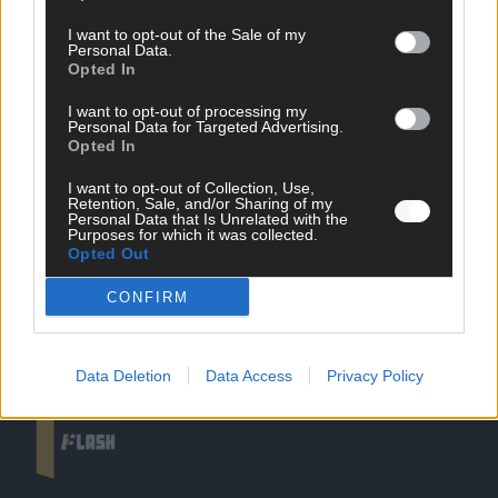
I want to opt-out of the Sale of my
Personal Data.
Opted In
SCHNELL ZUM RESSORT
I want to opt-out of processing my
Nachrichten
Personal Data for Targeted Advertising.
Opted In
Politik
Wirtschaft
I want to opt-out of Collection, Use,
Ratgeber
Retention, Sale, and/or Sharing of my
Wissen
Personal Data that Is Unrelated with the
Purposes for which it was collected.
Extra
Opted Out
Kommentar
Streams & Storys
CONFIRM
Eurovision
FLASH – DAS VIDEOPORTAL
Data Deletion
Data Access
Privacy Policy