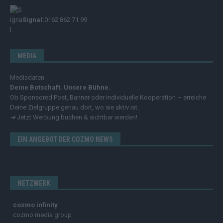
Signal:
0162 862 71 99
MEDIA
Mediadaten
Deine Botschaft. Unsere Bühne.
Ob Sponsored Post, Banner oder individuelle Kooperation – erreiche
Deine Zielgruppe genau dort, wo sie aktiv ist.
➔
Jetzt Werbung buchen & sichtbar werden!
EIN ANGEBOT DER COZMO NEWS
NETZWERK
cozmo infinity
cozmo media group