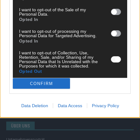
I want to opt-out of the Sale of my
Personal Data.
Opted In
SCHNELL ZUM RESSORT
I want to opt-out of processing my
Nachrichten
Personal Data for Targeted Advertising.
Opted In
Politik
Wirtschaft
I want to opt-out of Collection, Use,
Ratgeber
Retention, Sale, and/or Sharing of my
Wissen
Personal Data that Is Unrelated with the
Purposes for which it was collected.
Extra
Opted Out
Kommentar
Streams & Storys
CONFIRM
Eurovision
FLASH – DAS VIDEOPORTAL
Data Deletion
Data Access
Privacy Policy
ÜBER UNS
Unternehmensporträt