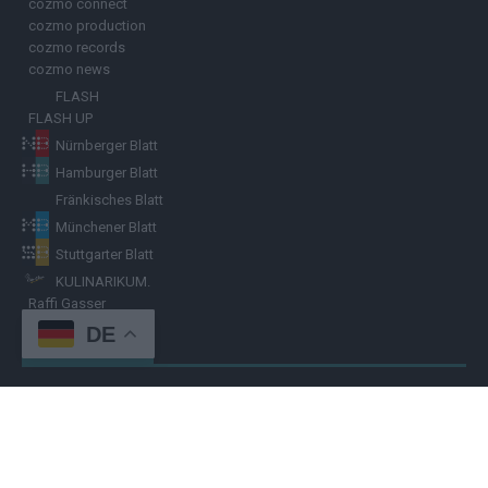
cozmo connect
cozmo production
cozmo records
cozmo news
FLASH
FLASH UP
Nürnberger Blatt
Hamburger Blatt
Fränkisches Blatt
Münchener Blatt
Stuttgarter Blatt
KULINARIKUM.
Raffi Gasser
DE
HINWEISGEBER
Hast du
Hinweise
? Teile sie vertraulich mit dem
Hamburger Blatt
–
per Post, E-Mail, Telefon oder anonymem Briefkasten –
Hier mehr
erfahren
.