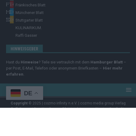
Fränkisches Blatt
Münchener Blatt
Stuttgarter Blatt
KULINARIKUM.
Raffi Gasser
HINWEISGEBER
Hast du
Hinweise
? Teile sie vertraulich mit dem
Hamburger Blatt
–
per Post, E-Mail, Telefon oder anonymem Briefkasten –
Hier mehr
erfahren
.
DE
Copyright
© 2025 | cozmo infinity n.e.V. | cozmo media group Verlag
Raffi Gasser | Das
Hamburger Blatt
ist deine zuverlässige Quelle für
aktuelle Nachrichten aus Deutschland und der Welt. Wir berichten
unabhängig, fundiert und verständlich – online, mobil und crossmedial.
Alle Inhalte auf dieser Website – Texte, Videos, Logos und Design –
sind urheberrechtlich geschützt
. Kopieren, Vervielfältigen oder