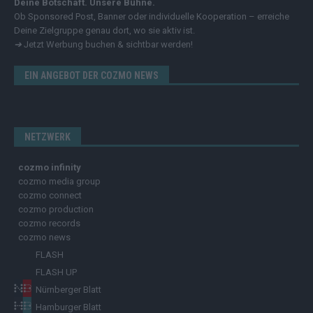
Deine Botschaft. Unsere Bühne.
Ob Sponsored Post, Banner oder individuelle Kooperation – erreiche
Deine Zielgruppe genau dort, wo sie aktiv ist.
➔
Jetzt Werbung buchen & sichtbar werden!
EIN ANGEBOT DER COZMO NEWS
NETZWERK
cozmo infinity
cozmo media group
cozmo connect
cozmo production
cozmo records
cozmo news
FLASH
FLASH UP
Nürnberger Blatt
Hamburger Blatt