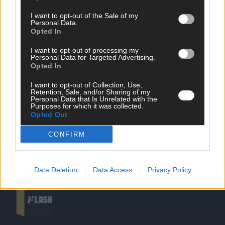
I want to opt-out of the Sale of my
Personal Data.
Opted In
SCHNELL ZUM RESSORT
I want to opt-out of processing my
Nachrichten
Personal Data for Targeted Advertising.
Opted In
Politik
Wirtschaft
I want to opt-out of Collection, Use,
Ratgeber
Retention, Sale, and/or Sharing of my
Wissen
Personal Data that Is Unrelated with the
Purposes for which it was collected.
Extra
Opted Out
Kommentar
Streams & Storys
CONFIRM
Eurovision
FLASH – DAS VIDEOPORTAL
Data Deletion
Data Access
Privacy Policy