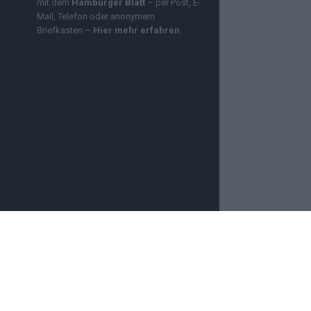
mit dem
Hamburger Blatt
– per Post, E-
Mail, Telefon oder anonymem
Briefkasten –
Hier mehr erfahren
.
OZMO INFINITY
NEWSLETTER
PRESSE
e für aktuelle Nachrichten aus Deutschland und der