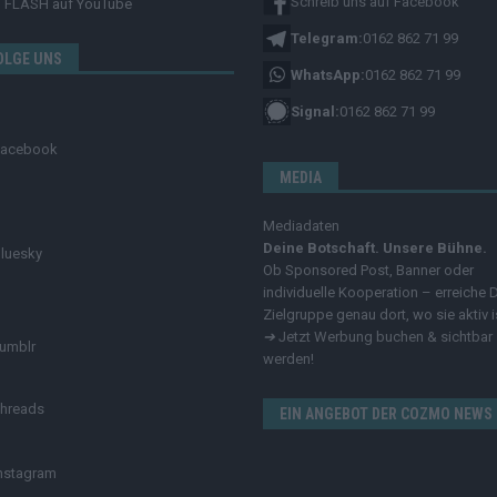
Schreib uns auf Facebook
FLASH
auf YouTube
Telegram:
0162 862 71 99
OLGE UNS
WhatsApp:
0162 862 71 99
Signal:
0162 862 71 99
Facebook
MEDIA
Mediadaten
Deine Botschaft. Unsere Bühne.
luesky
Ob Sponsored Post, Banner oder
individuelle Kooperation – erreiche 
Zielgruppe genau dort, wo sie aktiv i
➔
Jetzt Werbung buchen & sichtbar
umblr
werden!
hreads
EIN ANGEBOT DER COZMO NEWS
nstagram