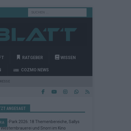
FT
RATGEBER
WISSEN
N
COZMO NEWS
RESSE
TZT ANGESAGT
RA