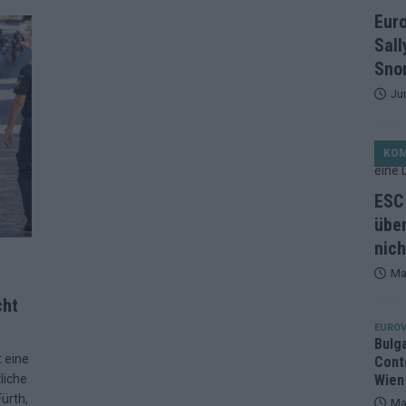
et, Österreich beschließt: Die Startreihenfolge des ESC-Finales
Eur
ISION
Sall
alisten auf dem Prüfstand: Stärken, Schwächen und unsere Tipps
Snor
Ju
ichzeitig, Manipulationsverdacht, Jury-Comeback: Die turbulente
KO
g
EUROVISION
ein Ende: ESC 2026 – alle 26 Finalteilnehmer für Wien im Überblick
ESC 
über
nich
tark, der Rest war nett: Das zweite ESC-Halbfinale im
Ma
MENTAR
cht
2 in Zahlen: Wer kommt fast sicher weiter – und wer zittert bis zum
EUROV
Bulg
t eine
Cont
26: 18 Themenbereiche, Sallys Café, Westernbrauerei und Snorri im
liche
Wien
ürth,
Ma