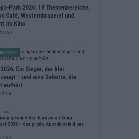
opa-Park 2026: 18 Themenbereiche,
ys Café, Westernbrauerei und
ri im Kino
ni 2026
MMENTAR
2026: Ein Sieger, der klar
zeugt – und eine Debatte, die
t aufhört
i 2026
ISION
arien gewinnt den Eurovision Song
est 2026 – das große Abschlussbild aus
i 2026