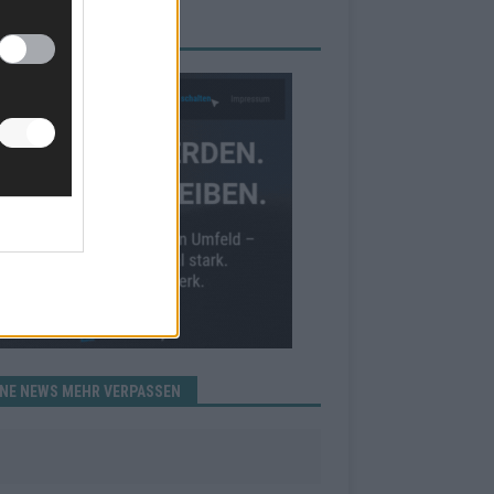
RBE BEI UNS!
INE NEWS MEHR VERPASSEN