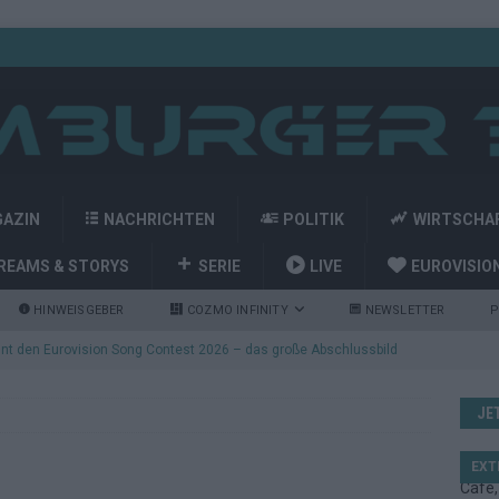
GAZIN
NACHRICHTEN
POLITIK
WIRTSCHA
REAMS & STORYS
SERIE
LIVE
EUROVISIO
HINWEISGEBER
COZMO INFINITY
NEWSLETTER
P
nt den Eurovision Song Contest 2026 – das große Abschlussbild
JE
kommt aus Basel: JJ eröffnet das ESC-Finale in Wien – alle Show-
EXT