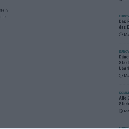
,
eger, der klar überzeugt – und eine Debatte, die nicht aufhört
tein
sie
EUROV
Das 
das E
Ma
EUROV
Däne
Star
Über
Ma
KOMM
Alle 
Stär
Ma
EUROV