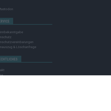
Mastodon
ERVICE
innbekanntgabe
nschutz
nschutzvereinbarungen
nauszug & Löschanfrage
ECHTLICHES
akt
se
ressum
nachweis
OZMO MEDIA GROUP
MEDIADATEN
HINWEISGEBER
C
dia group Verlag Raffi Gasser | Das
Hamburger Blatt
ist deine zuverlässige Quell