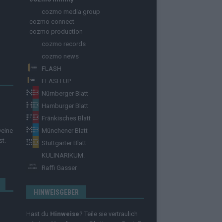
cozmo media group
cozmo connect
cozmo production
cozmo records
cozmo news
FLASH
FLASH UP
Nürnberger Blatt
Hamburger Blatt
Fränkisches Blatt
Deine
Münchener Blatt
st.
Stuttgarter Blatt
KULINARIKUM.
Raffi Gasser
HINWEISGEBER
Hast du
Hinweise
? Teile sie vertraulich