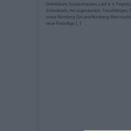
Dinkelsbühl, Gunzenhausen, Lauf a. d. Pegnitz
[ Mai 2026 ]
ESC 2026: Ein Si
Schwabach, Herzogenaurach, Treuchtlingen, S
sowie Nürnberg-Ost und Nürnberg-West sucht 
KOMMENTAR
neue Freiwillige.
[…]