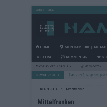
AUGUST 2026
HOME
MEIN HAMBURG | DAS MA
EXTRA
KOMMENTAR
ST
COZMO MEDIA GROUP
MEDIADATEN
NEWSTICKER
[ Mai 2026 ]
Bulgarien gewin
aus Wien
EUROVISION
STARTSEITE
Mittelfranken
[ Mai 2026 ]
Das Papierboot 
Highlights
EUROVISION
Mittelfranken