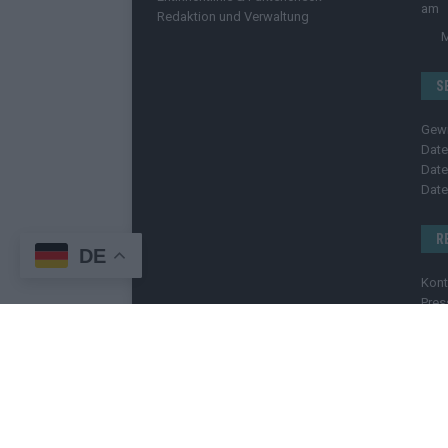
Redaktion und Verwaltung
S
Gew
Date
Date
Date
R
DE
Kont
Pres
Imp
Bild
C
Copyright
© 2025 | cozmo infinity n.e.V. | cozmo me