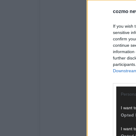
cozmo ne
If you wish 
sensitive in
confirm you
continue se
information 
further disc
participants
Downstream 
Persona
I want t
Opted 
I want t
Opted 