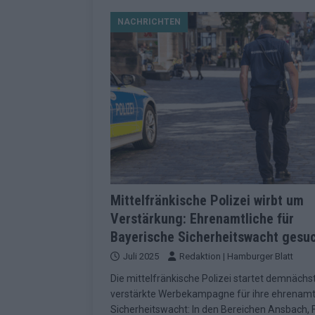
[ Mai 2026 ]
Dänemark eröffn
NACHRICHTEN
2026 im Überblick
EUROV
[ Mai 2026 ]
Alle 25 ESC-Fin
KOMMENTAR
[ Mai 2026 ]
Vier Sieger gle
Geschichte der ESC-Wertun
[ Mai 2026 ]
Das Warten hat 
EUROVISION
[ Mai 2026 ]
„Unknown“ war s
Mittelfränkische Polizei wirbt um
Verstärkung: Ehrenamtliche für
redaktionellen Urteil
KOM
Bayerische Sicherheitswacht gesu
[ Mai 2026 ]
ESC-Halbfinale 
Juli 2025
Redaktion | Hamburger Blatt
Schluss?
EXTRA
Die mittelfränkische Polizei startet demnächs
[ Juni 2026 ]
Europa-Park 20
verstärkte Werbekampagne für ihre ehrenamt
Sicherheitswacht: In den Bereichen Ansbach, F
Kino
EXTRA