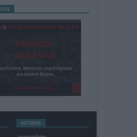
ZEIGE
NETZWERK
cozmo infinity