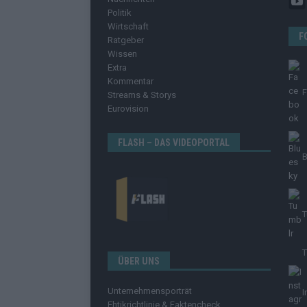
Politik
Wirtschaft
F
Ratgeber
Wissen
Extra
Kommentar
Streams & Storys
Eurovision
FLASH – DAS VIDEOPORTAL
B
T
T
ÜBER UNS
Unternehmensporträt
I
Ehtikrichtlinie & Faktencheck