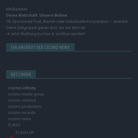
Mediadaten
Deine Botschaft. Unsere Bühne.
Ob Sponsored Post, Banner oder individuelle Kooperation – erreiche
Deine Zielgruppe genau dort, wo sie aktiv ist.
➔
Jetzt Werbung buchen & sichtbar werden!
EIN ANGEBOT DER COZMO NEWS
NETZWERK
cozmo infinity
cozmo media group
cozmo connect
cozmo production
cozmo records
cozmo news
FLASH
FLASH UP