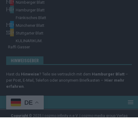
Nürnberger Blatt
Hamburger Blatt
Fränkisches Blatt
Münchener Blatt
Stuttgarter Blatt
KULINARIKUM.
Raffi Gasser
HINWEISGEBER
Hast du
Hinweise
? Teile sie vertraulich mit dem
Hamburger Blatt
–
per Post, E-Mail, Telefon oder anonymem Briefkasten –
Hier mehr
erfahren
.
DE
Copyright
© 2025 | cozmo infinity n.e.V. | cozmo media group Verlag
Raffi Gasser | Das
Hamburger Blatt
ist deine zuverlässige Quelle für
aktuelle Nachrichten aus Deutschland und der Welt. Wir berichten
unabhängig, fundiert und verständlich – online, mobil und crossmedial.