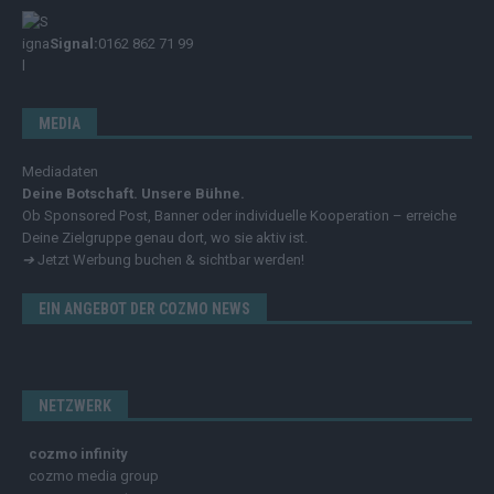
Signal:
0162 862 71 99
MEDIA
Mediadaten
Deine Botschaft. Unsere Bühne.
Ob Sponsored Post, Banner oder individuelle Kooperation – erreiche
Deine Zielgruppe genau dort, wo sie aktiv ist.
➔
Jetzt Werbung buchen & sichtbar werden!
EIN ANGEBOT DER COZMO NEWS
NETZWERK
cozmo infinity
cozmo media group