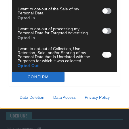
I want to opt-out of the Sale of my
Personal Data.
Opted In
SCHNELL ZUM RESSORT
I want to opt-out of processing my
Nachrichten
Personal Data for Targeted Advertising.
Opted In
Politik
Wirtschaft
I want to opt-out of Collection, Use,
Ratgeber
Retention, Sale, and/or Sharing of my
Wissen
Personal Data that Is Unrelated with the
Purposes for which it was collected.
Extra
Opted Out
Kommentar
Streams & Storys
CONFIRM
Eurovision
FLASH – DAS VIDEOPORTAL
Data Deletion
Data Access
Privacy Policy
ÜBER UNS
Unternehmensporträt