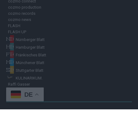
cozmo connect
cozmo production
cozmo records
cozmo news
FLASH
FLASH UP
Nürnberger Blatt
Hamburger Blatt
Fränkisches Blatt
Münchener Blatt
Stuttgarter Blatt
KULINARIKUM.
Raffi Gasser
DE
HINWEISGEBER
Hast du
Hinweise
? Teile sie vertraulich mit dem
Hamburger Blatt
–
per Post, E-Mail, Telefon oder anonymem Briefkasten –
Hier mehr
erfahren
.