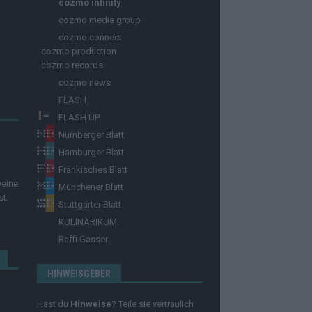
cozmo infinity
cozmo media group
cozmo connect
cozmo production
cozmo records
cozmo news
FLASH
FLASH UP
Nürnberger Blatt
Hamburger Blatt
Fränkisches Blatt
Deine
Münchener Blatt
st.
Stuttgarter Blatt
KULINARIKUM.
Raffi Gasser
HINWEISGEBER
Hast du
Hinweise
? Teile sie vertraulich