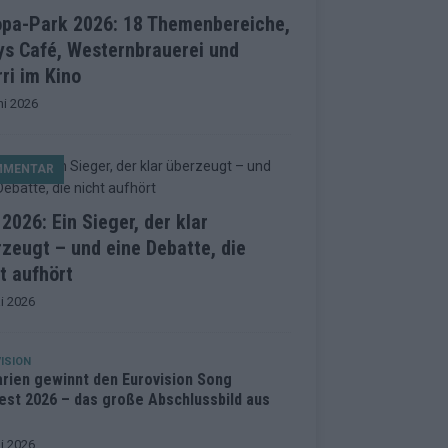
opa-Park 2026: 18 Themenbereiche,
ys Café, Westernbrauerei und
ri im Kino
ni 2026
MMENTAR
2026: Ein Sieger, der klar
zeugt – und eine Debatte, die
t aufhört
i 2026
ISION
arien gewinnt den Eurovision Song
est 2026 – das große Abschlussbild aus
i 2026