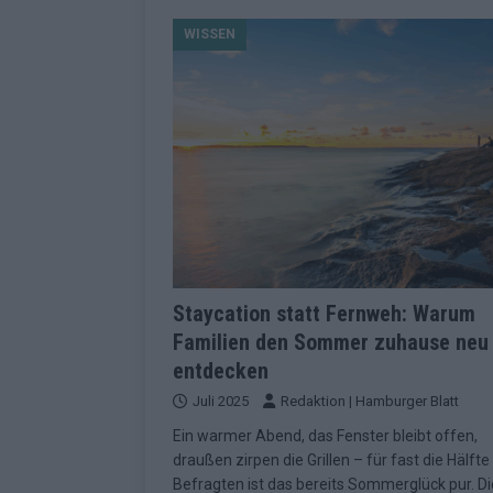
[ Mai 2026 ]
Dänemark eröffn
WISSEN
2026 im Überblick
EUROV
[ Mai 2026 ]
Alle 25 ESC-Fin
KOMMENTAR
[ Mai 2026 ]
Vier Sieger gle
Geschichte der ESC-Wertun
[ Mai 2026 ]
Das Warten hat 
EUROVISION
[ Mai 2026 ]
„Unknown“ war s
Staycation statt Fernweh: Warum
Familien den Sommer zuhause neu
redaktionellen Urteil
KOM
entdecken
[ Mai 2026 ]
ESC-Halbfinale 
Juli 2025
Redaktion | Hamburger Blatt
Schluss?
EXTRA
Ein warmer Abend, das Fenster bleibt offen,
[ Juni 2026 ]
Europa-Park 20
draußen zirpen die Grillen – für fast die Hälfte
Befragten ist das bereits Sommerglück pur. Di
Kino
EXTRA