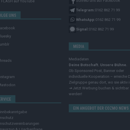
Schreib uns auf Facebook
FLASH
auf YouTube
Telegram:
0162 862 71 99
OLGE UNS
WhatsApp:
0162 862 71 99
Facebook
Signal:
0162 862 71 99
luesky
umblr
MEDIA
Mediadaten
hreads
Deine Botschaft. Unsere Bühne.
Ob Sponsored Post, Banner oder
individuelle Kooperation – erreiche 
nstagram
Zielgruppe genau dort, wo sie aktiv i
Mastodon
➔
Jetzt Werbung buchen & sichtbar
werden!
ERVICE
EIN ANGEBOT DER COZMO NEWS
innbekanntgabe
nschutz
nschutzvereinbarungen
nauszug & Löschanfrage