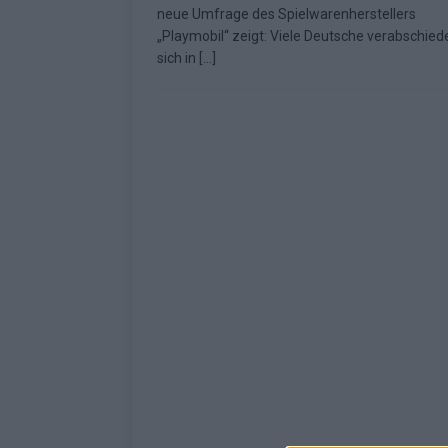
neue Umfrage des Spielwarenherstellers
[ Mai 2026 ]
ESC 2026: Ein Si
„Playmobil“ zeigt: Viele Deutsche verabschied
sich in
[…]
KOMMENTAR