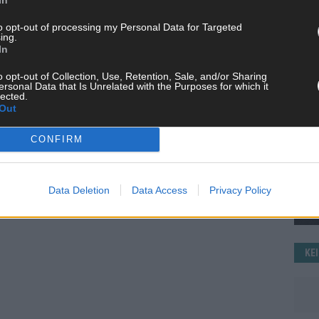
WE
to opt-out of processing my Personal Data for Targeted
ing.
In
o opt-out of Collection, Use, Retention, Sale, and/or Sharing
ersonal Data that Is Unrelated with the Purposes for which it
lected.
Out
CONFIRM
Data Deletion
Data Access
Privacy Policy
KE