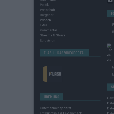
Politik
Wirtschaft
F
Ratgeber
Wissen
Extra
Kommentar
B
Streams & Storys
T
Eurovision
FLASH – DAS VIDEOPORTAL
T
I
S
ÜBER UNS
Gew
Date
Unternehmensporträt
Date
Ehtikrichtlinie & Faktencheck
Date