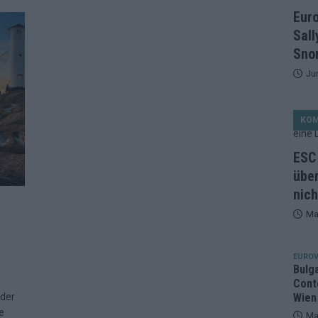
et, Österreich beschließt: Die Startreihenfolge des ESC-Finales
Eur
ISION
Sall
alisten auf dem Prüfstand: Stärken, Schwächen und unsere Tipps
Snor
Ju
ichzeitig, Manipulationsverdacht, Jury-Comeback: Die turbulente
KO
g
EUROVISION
ein Ende: ESC 2026 – alle 26 Finalteilnehmer für Wien im Überblick
ESC 
über
nich
tark, der Rest war nett: Das zweite ESC-Halbfinale im
Ma
MENTAR
2 in Zahlen: Wer kommt fast sicher weiter – und wer zittert bis zum
EUROV
Bulg
Cont
26: 18 Themenbereiche, Sallys Café, Westernbrauerei und Snorri im
 der
Wien
e
Ma