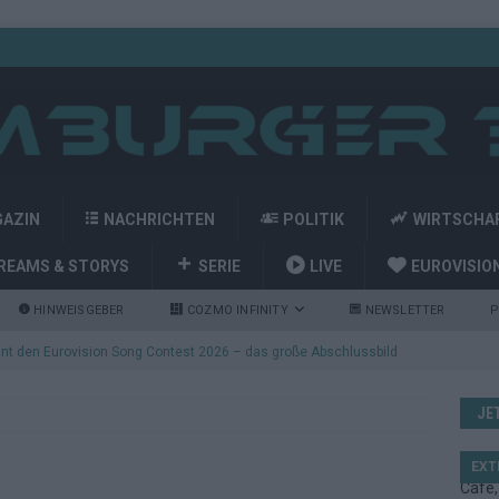
GAZIN
NACHRICHTEN
POLITIK
WIRTSCHA
REAMS & STORYS
SERIE
LIVE
EUROVISIO
HINWEISGEBER
COZMO INFINITY
NEWSLETTER
P
nt den Eurovision Song Contest 2026 – das große Abschlussbild
JE
kommt aus Basel: JJ eröffnet das ESC-Finale in Wien – alle Show-
EXT