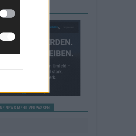
RBE BEI UNS!
INE NEWS MEHR VERPASSEN