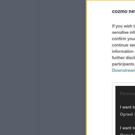
cozmo ne
If you wish 
sensitive in
confirm you
continue se
information 
further disc
participants
Downstream 
Persona
I want t
Opted 
I want t
Opted 