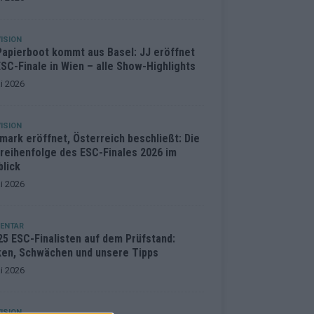
ISION
Papierboot kommt aus Basel: JJ eröffnet
SC-Finale in Wien – alle Show-Highlights
i 2026
ISION
mark eröffnet, Österreich beschließt: Die
treihenfolge des ESC-Finales 2026 im
blick
i 2026
ENTAR
25 ESC-Finalisten auf dem Prüfstand:
ken, Schwächen und unsere Tipps
i 2026
ISION