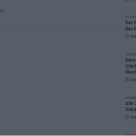
eger, der klar überzeugt – und eine Debatte, die nicht aufhört
en
EUROV
Das 
das E
Ma
EUROV
Däne
Star
Über
Ma
KOMM
Alle 
Stär
Ma
EUROV