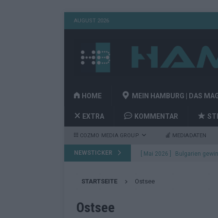
AUGUST 2026
HOME
MEIN HAMBURG | DAS MA
EXTRA
KOMMENTAR
ST
COZMO MEDIA GROUP
MEDIADATEN
NEWSTICKER
[ Mai 2026 ]
Bulgarien gewin
aus Wien
EUROVISION
STARTSEITE
Ostsee
[ Mai 2026 ]
Das Papierboot 
Highlights
EUROVISION
Ostsee