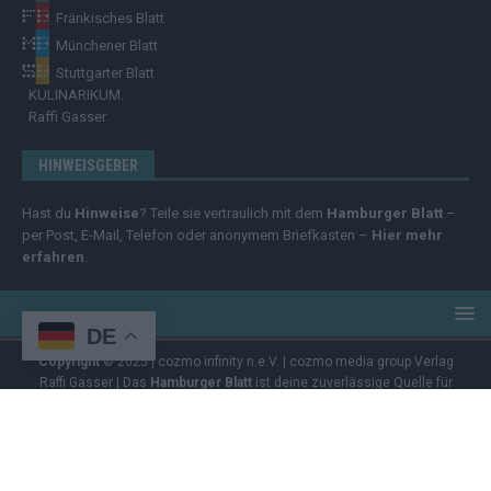
Fränkisches Blatt
Münchener Blatt
Stuttgarter Blatt
KULINARIKUM.
Raffi Gasser
HINWEISGEBER
Hast du
Hinweise
? Teile sie vertraulich mit dem
Hamburger Blatt
–
per Post, E-Mail, Telefon oder anonymem Briefkasten –
Hier mehr
erfahren
.
DE
Copyright
© 2025 | cozmo infinity n.e.V. | cozmo media group Verlag
Raffi Gasser | Das
Hamburger Blatt
ist deine zuverlässige Quelle für
aktuelle Nachrichten aus Deutschland und der Welt. Wir berichten
unabhängig, fundiert und verständlich – online, mobil und crossmedial.
Alle Inhalte auf dieser Website – Texte, Videos, Logos und Design –
sind urheberrechtlich geschützt
. Kopieren, Vervielfältigen oder
Weitergeben ohne unsere Zustimmung ist nicht erlaubt. Bei Interesse