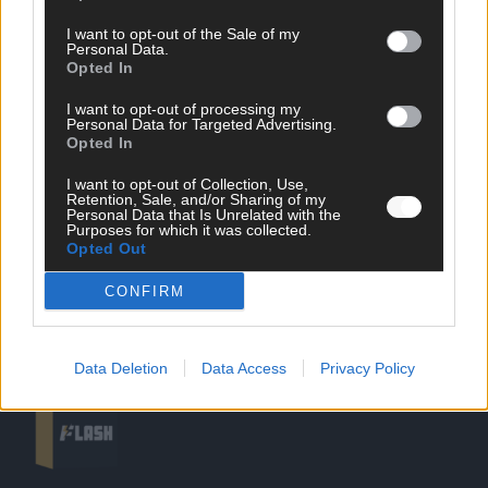
I want to opt-out of the Sale of my
Personal Data.
Opted In
SCHNELL ZUM RESSORT
I want to opt-out of processing my
Nachrichten
Personal Data for Targeted Advertising.
Opted In
Politik
Wirtschaft
I want to opt-out of Collection, Use,
Ratgeber
Retention, Sale, and/or Sharing of my
Wissen
Personal Data that Is Unrelated with the
Purposes for which it was collected.
Extra
Opted Out
Kommentar
Streams & Storys
CONFIRM
Eurovision
FLASH – DAS VIDEOPORTAL
Data Deletion
Data Access
Privacy Policy