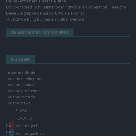
Deine Botschaft. Unsere Bühne.
Ob Sponsored Post, Banner oder individuelle Kooperation – erreiche
Deine Zielgruppe genau dort, wo sie aktiv ist.
➔
Jetzt Werbung buchen & sichtbar werden!
EIN ANGEBOT DER COZMO NEWS
NETZWERK
cozmo infinity
cozmo media group
cozmo connect
cozmo production
cozmo records
cozmo news
FLASH
FLASH UP
Nürnberger Blatt
Hamburger Blatt