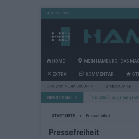
AUGUST 2026
HOME
MEIN HAMBURG | DAS MA
EXTRA
KOMMENTAR
ST
COZMO MEDIA GROUP
MEDIADATEN
NEWSTICKER
[ Mai 2026 ]
Bulgarien gewin
aus Wien
EUROVISION
STARTSEITE
Pressefreiheit
[ Mai 2026 ]
Das Papierboot 
Highlights
EUROVISION
Pressefreiheit