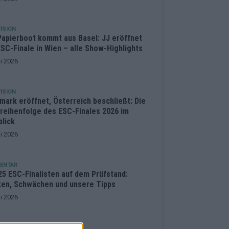
ISION
Papierboot kommt aus Basel: JJ eröffnet
SC-Finale in Wien – alle Show-Highlights
i 2026
ISION
mark eröffnet, Österreich beschließt: Die
treihenfolge des ESC-Finales 2026 im
blick
i 2026
ENTAR
25 ESC-Finalisten auf dem Prüfstand:
ken, Schwächen und unsere Tipps
i 2026
ISION