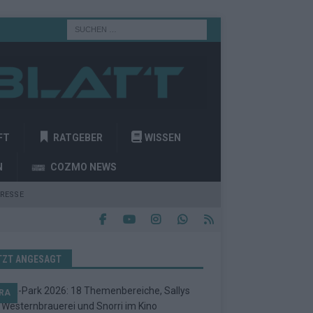
FT
RATGEBER
WISSEN
N
COZMO NEWS
RESSE
TZT ANGESAGT
RA