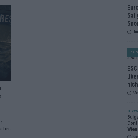
et, Österreich beschließt: Die Startreihenfolge des ESC-Finales
Eur
ISION
Sall
alisten auf dem Prüfstand: Stärken, Schwächen und unsere Tipps
Snor
Ju
ichzeitig, Manipulationsverdacht, Jury-Comeback: Die turbulente
KO
g
EUROVISION
ein Ende: ESC 2026 – alle 26 Finalteilnehmer für Wien im Überblick
ESC 
über
nich
tark, der Rest war nett: Das zweite ESC-Halbfinale im
n
Ma
e
MENTAR
2 in Zahlen: Wer kommt fast sicher weiter – und wer zittert bis zum
EUROV
Bulg
er
Cont
26: 18 Themenbereiche, Sallys Café, Westernbrauerei und Snorri im
ischen
Wien
Ma