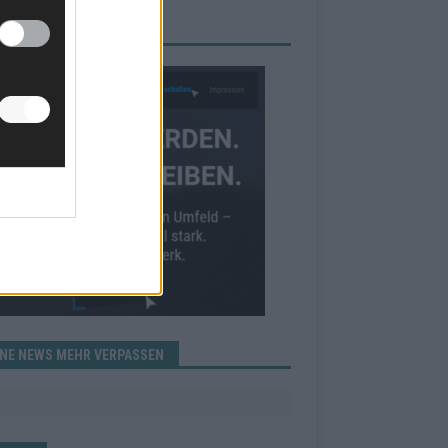
RBE BEI UNS!
INE NEWS MEHR VERPASSEN