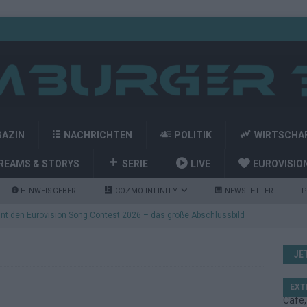
GAZIN
NACHRICHTEN
POLITIK
WIRTSCHA
REAMS & STORYS
SERIE
LIVE
EUROVISIO
HINWEISGEBER
COZMO INFINITY
NEWSLETTER
P
nt den Eurovision Song Contest 2026 – das große Abschlussbild
JE
kommt aus Basel: JJ eröffnet das ESC-Finale in Wien – alle Show-
EXT