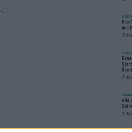
eger, der klar überzeugt – und eine Debatte, die nicht aufhört
ia
[…]
EUROV
Das 
das E
Ma
EUROV
Däne
Star
Über
Ma
KOMM
Alle 
Stär
Ma
EUROV