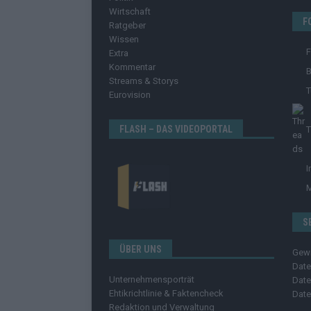
Wirtschaft
F
Ratgeber
Wissen
Extra
Kommentar
B
Streams & Storys
T
Eurovision
FLASH – DAS VIDEOPORTAL
T
I
S
ÜBER UNS
Gew
Date
Unternehmensporträt
Date
Ehtikrichtlinie & Faktencheck
Date
Redaktion und Verwaltung