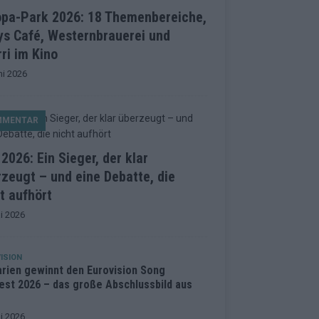
opa-Park 2026: 18 Themenbereiche,
ys Café, Westernbrauerei und
ri im Kino
ni 2026
MMENTAR
2026: Ein Sieger, der klar
zeugt – und eine Debatte, die
t aufhört
i 2026
ISION
arien gewinnt den Eurovision Song
est 2026 – das große Abschlussbild aus
i 2026