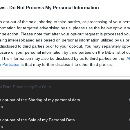
Vier 
ws -
Do Not Process My Personal Information
Mani
turb
to opt-out of the sale, sharing to third parties, or processing of your per
Ma
formation for targeted advertising by us, please use the below opt-out s
r selection. Please note that after your opt-out request is processed y
eing interest-based ads based on personal information utilized by us or
AN
disclosed to third parties prior to your opt-out. You may separately opt-
losure of your personal information by third parties on the IAB’s list of
. This information may also be disclosed by us to third parties on the
IA
Participants
that may further disclose it to other third parties.
l Data Processing Opt Outs
o opt-out of the Sharing of my personal data.
In
o opt-out of the Sale of my Personal Data.
In