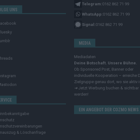
Telegram:
0162 862 71 99
OLGE UNS
WhatsApp:
0162 862 71 99
Facebook
Signal:
0162 862 71 99
luesky
umblr
MEDIA
Mediadaten
hreads
Deine Botschaft. Unsere Bühne.
Ob Sponsored Post, Banner oder
individuelle Kooperation – erreiche 
nstagram
Zielgruppe genau dort, wo sie aktiv i
Mastodon
➔
Jetzt Werbung buchen & sichtbar
werden!
ERVICE
EIN ANGEBOT DER COZMO NEWS
innbekanntgabe
nschutz
nschutzvereinbarungen
nauszug & Löschanfrage