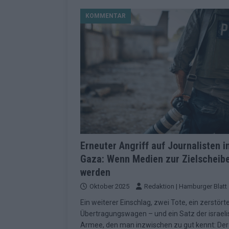
[ Mai 2026 ]
Dänemark eröffn
KOMMENTAR
2026 im Überblick
EUROV
[ Mai 2026 ]
Alle 25 ESC-Fin
KOMMENTAR
[ Mai 2026 ]
Vier Sieger gle
Geschichte der ESC-Wertun
[ Mai 2026 ]
Das Warten hat 
EUROVISION
[ Mai 2026 ]
„Unknown“ war s
Erneuter Angriff auf Journalisten i
Gaza: Wenn Medien zur Zielscheib
redaktionellen Urteil
KOM
werden
[ Mai 2026 ]
ESC-Halbfinale 
Oktober 2025
Redaktion | Hamburger Blatt
Schluss?
EXTRA
Ein weiterer Einschlag, zwei Tote, ein zerstört
[ Juni 2026 ]
Europa-Park 20
Übertragungswagen – und ein Satz der israel
Armee, den man inzwischen zu gut kennt: Der
Kino
EXTRA