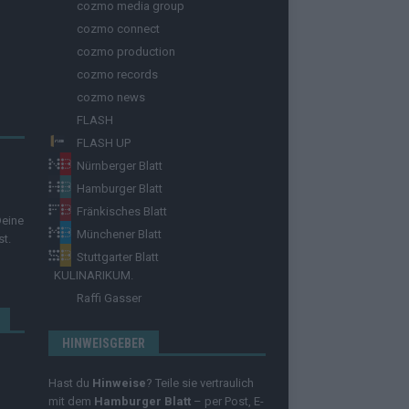
cozmo media group
cozmo connect
cozmo production
cozmo records
cozmo news
FLASH
FLASH UP
Nürnberger Blatt
Hamburger Blatt
Fränkisches Blatt
Deine
Münchener Blatt
st.
Stuttgarter Blatt
KULINARIKUM.
Raffi Gasser
HINWEISGEBER
Hast du
Hinweise
? Teile sie vertraulich
mit dem
Hamburger Blatt
– per Post, E-