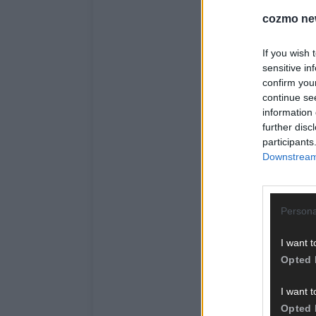
cozmo ne
If you wish 
sensitive in
confirm you
continue se
information 
further disc
participants
Downstream 
Persona
I want t
Opted 
I want t
Opted 