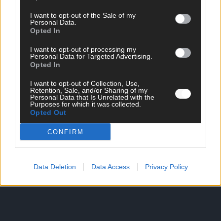
I want to opt-out of the Sale of my
Personal Data.
Opted In
SCHNELL ZUM RESSORT
I want to opt-out of processing my
Nachrichten
Personal Data for Targeted Advertising.
Opted In
Politik
Wirtschaft
I want to opt-out of Collection, Use,
Ratgeber
Retention, Sale, and/or Sharing of my
Wissen
Personal Data that Is Unrelated with the
Purposes for which it was collected.
Extra
Opted Out
Kommentar
Streams & Storys
CONFIRM
Eurovision
FLASH – DAS VIDEOPORTAL
Data Deletion
Data Access
Privacy Policy