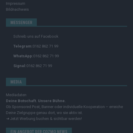
Impressum
Bildnachweis
MESSENGER
Schreib uns auf Facebook
Telegram:
0162 862 71 99
WhatsApp:
0162 862 71 99
Signal:
0162 862 71 99
MEDIA
Mediadaten
Deine Botschaft. Unsere Bühne.
Ob Sponsored Post, Banner oder individuelle Kooperation – erreiche
Deine Zielgruppe genau dort, wo sie aktiv ist.
➔
Jetzt Werbung buchen & sichtbar werden!
EIN ANGEBOT DER COZMO NEWS