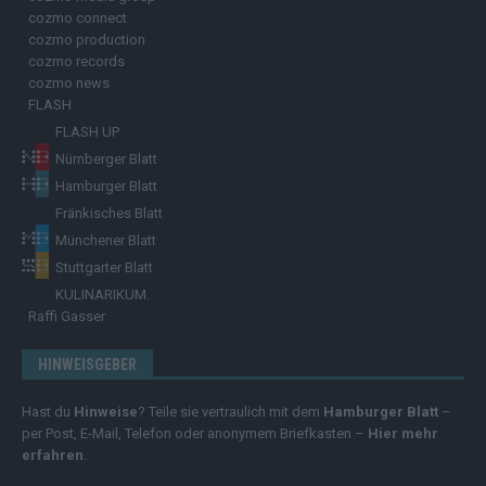
cozmo connect
cozmo production
cozmo records
cozmo news
FLASH
FLASH UP
Nürnberger Blatt
Hamburger Blatt
Fränkisches Blatt
Münchener Blatt
Stuttgarter Blatt
KULINARIKUM.
Raffi Gasser
HINWEISGEBER
Hast du
Hinweise
? Teile sie vertraulich mit dem
Hamburger Blatt
–
per Post, E-Mail, Telefon oder anonymem Briefkasten –
Hier mehr
erfahren
.