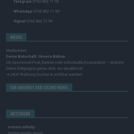
Telegram:
0162 862 71 99
WhatsApp:
0162 862 71 99
Signal:
0162 862 71 99
MEDIA
Mediadaten
Deine Botschaft. Unsere Bühne.
Ob Sponsored Post, Banner oder individuelle Kooperation – erreiche
Deine Zielgruppe genau dort, wo sie aktiv ist.
➔
Jetzt Werbung buchen & sichtbar werden!
EIN ANGEBOT DER COZMO NEWS
NETZWERK
cozmo infinity
cozmo media group