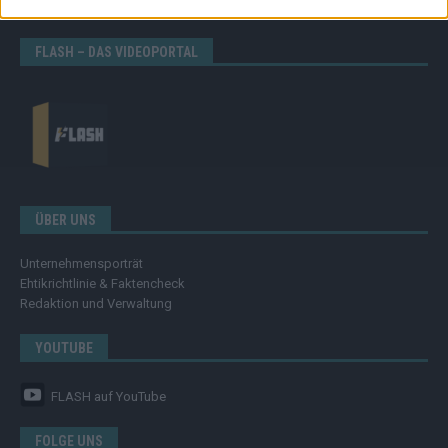
Eurovision
FLASH – DAS VIDEOPORTAL
ÜBER UNS
Unternehmensporträt
Ehtikrichtlinie & Faktencheck
Redaktion und Verwaltung
YOUTUBE
FLASH
auf YouTube
FOLGE UNS