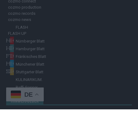
cozmo connect
cozmo production
cozmo records
cozmo news
FLASH
FLASH UP
Nürnberger Blatt
Hamburger Blatt
Fränkisches Blatt
Münchener Blatt
Stuttgarter Blatt
KULINARIKUM.
Raffi Gasser
DE
HINWEISGEBER
Hast du
Hinweise
? Teile sie vertraulich mit dem
Hamburger Blatt
–
per Post, E-Mail, Telefon oder anonymem Briefkasten –
Hier mehr
erfahren
.