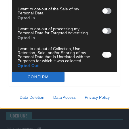
I want to opt-out of the Sale of my
Personal Data.
Opted In
SCHNELL ZUM RESSORT
I want to opt-out of processing my
Nachrichten
Personal Data for Targeted Advertising.
Opted In
Politik
Wirtschaft
I want to opt-out of Collection, Use,
Ratgeber
Retention, Sale, and/or Sharing of my
Wissen
Personal Data that Is Unrelated with the
Purposes for which it was collected.
Extra
Opted Out
Kommentar
Streams & Storys
CONFIRM
Eurovision
FLASH – DAS VIDEOPORTAL
Data Deletion
Data Access
Privacy Policy
ÜBER UNS
Unternehmensporträt