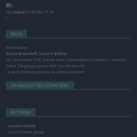
Signal:
0162 862 71 99
MEDIA
Mediadaten
Deine Botschaft. Unsere Bühne.
Ob Sponsored Post, Banner oder individuelle Kooperation – erreiche
Deine Zielgruppe genau dort, wo sie aktiv ist.
➔
Jetzt Werbung buchen & sichtbar werden!
EIN ANGEBOT DER COZMO NEWS
NETZWERK
cozmo infinity
cozmo media group