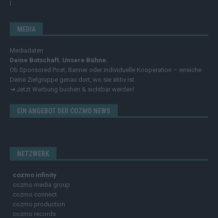
MEDIA
Mediadaten
Deine Botschaft. Unsere Bühne.
Ob Sponsored Post, Banner oder individuelle Kooperation – erreiche
Deine Zielgruppe genau dort, wo sie aktiv ist.
➔
Jetzt Werbung buchen & sichtbar werden!
EIN ANGEBOT DER COZMO NEWS
NETZWERK
cozmo infinity
cozmo media group
cozmo connect
cozmo production
cozmo records