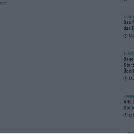
nde.
eger, der klar überzeugt – und eine Debatte, die nicht aufhört
EUROV
Das 
das E
Ma
EUROV
Däne
Star
Über
Ma
KOMM
Alle 
Stär
Ma
EUROV