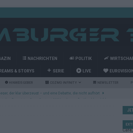
GAZIN
NACHRICHTEN
POLITIK
WIRTSCHA
REAMS & STORYS
SERIE
LIVE
EUROVISIO
HINWEISGEBER
COZMO INFINITY
NEWSLETTER
P
nt den Eurovision Song Contest 2026 – das große Abschlussbild
JE
kommt aus Basel: JJ eröffnet das ESC-Finale in Wien – alle Show-
EXT