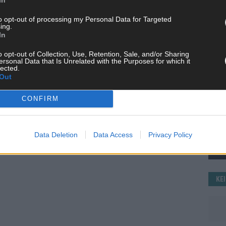
WE
to opt-out of processing my Personal Data for Targeted
ing.
In
o opt-out of Collection, Use, Retention, Sale, and/or Sharing
ersonal Data that Is Unrelated with the Purposes for which it
lected.
Out
CONFIRM
Data Deletion
Data Access
Privacy Policy
KE