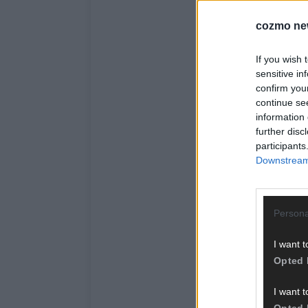
cozmo ne
If you wish 
sensitive in
confirm you
continue se
information 
further disc
participants
Downstream 
Persona
I want t
Opted 
I want t
Opted 