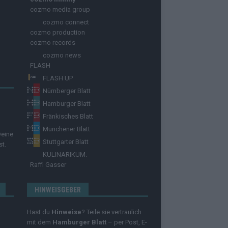
cozmo media group
cozmo connect
cozmo production
cozmo records
cozmo news
FLASH
FLASH UP
Nürnberger Blatt
Hamburger Blatt
Fränkisches Blatt
Münchener Blatt
Deine
Stuttgarter Blatt
st.
KULINARIKUM.
Raffi Gasser
HINWEISGEBER
Hast du
Hinweise
? Teile sie vertraulich
mit dem
Hamburger Blatt
– per Post, E-