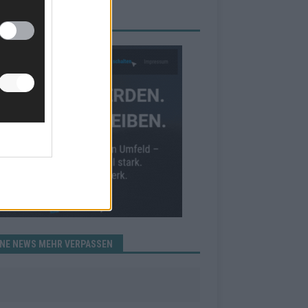
RBE BEI UNS!
INE NEWS MEHR VERPASSEN