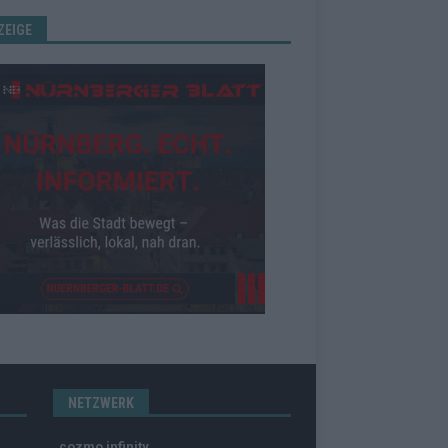
ZEIGE
NETZWERK
cozmo infinity