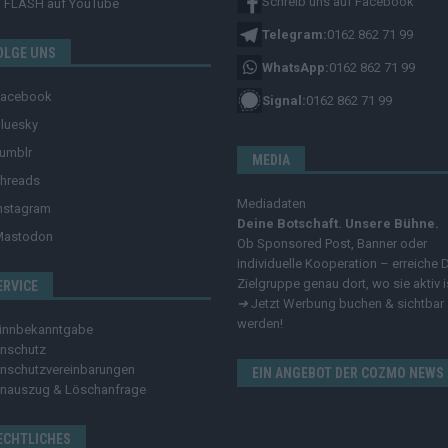
Schreib uns auf Facebook
FLASH
auf YouTube
Telegram:
0162 862 71 99
OLGE UNS
WhatsApp:
0162 862 71 99
Facebook
Signal:
0162 862 71 99
luesky
umblr
MEDIA
hreads
Mediadaten
nstagram
Deine Botschaft. Unsere Bühne.
Mastodon
Ob Sponsored Post, Banner oder
individuelle Kooperation – erreiche 
Zielgruppe genau dort, wo sie aktiv i
ERVICE
➔
Jetzt Werbung buchen & sichtbar
werden!
innbekanntgabe
nschutz
nschutzvereinbarungen
EIN ANGEBOT DER COZMO NEWS
nauszug & Löschanfrage
ECHTLICHES