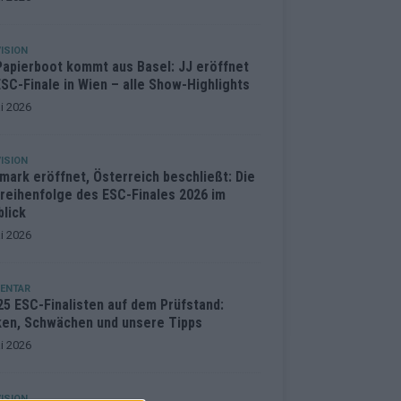
ISION
Papierboot kommt aus Basel: JJ eröffnet
SC-Finale in Wien – alle Show-Highlights
i 2026
ISION
mark eröffnet, Österreich beschließt: Die
treihenfolge des ESC-Finales 2026 im
blick
i 2026
ENTAR
25 ESC-Finalisten auf dem Prüfstand:
ken, Schwächen und unsere Tipps
i 2026
ISION