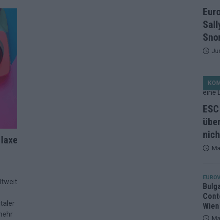
et, Österreich beschließt: Die Startreihenfolge des ESC-Finales
Eur
ISION
Sall
alisten auf dem Prüfstand: Stärken, Schwächen und unsere Tipps
Snor
Ju
ichzeitig, Manipulationsverdacht, Jury-Comeback: Die turbulente
KO
g
EUROVISION
ein Ende: ESC 2026 – alle 26 Finalteilnehmer für Wien im Überblick
ESC 
über
nich
tark, der Rest war nett: Das zweite ESC-Halbfinale im
 laxe
Ma
MENTAR
2 in Zahlen: Wer kommt fast sicher weiter – und wer zittert bis zum
EUROV
ltweit
Bulg
Cont
26: 18 Themenbereiche, Sallys Café, Westernbrauerei und Snorri im
taler
Wien
mehr
Ma