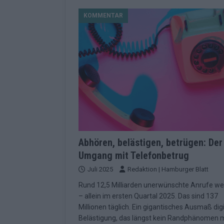
[ Mai 2026 ]
Dänemark eröffn
KOMMENTAR
2026 im Überblick
EUROV
[ Mai 2026 ]
Alle 25 ESC-Fin
KOMMENTAR
[ Mai 2026 ]
Vier Sieger gle
Geschichte der ESC-Wertun
[ Mai 2026 ]
Das Warten hat 
EUROVISION
[ Mai 2026 ]
„Unknown“ war s
Abhören, belästigen, betrügen: Der
Umgang mit Telefonbetrug
redaktionellen Urteil
KOM
Juli 2025
Redaktion | Hamburger Blatt
[ Mai 2026 ]
ESC-Halbfinale 
Rund 12,5 Milliarden unerwünschte Anrufe we
Schluss?
EXTRA
– allein im ersten Quartal 2025. Das sind 137
[ Juni 2026 ]
Europa-Park 20
Millionen täglich. Ein gigantisches Ausmaß digi
Belästigung, das längst kein Randphänomen 
Kino
EXTRA