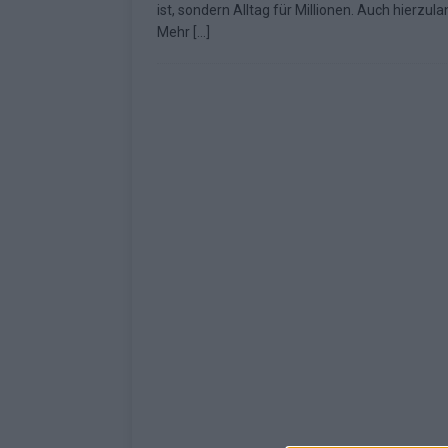
ist, sondern Alltag für Millionen. Auch hierzula
[ Mai 2026 ]
ESC 2026: Ein Si
Mehr
[…]
KOMMENTAR