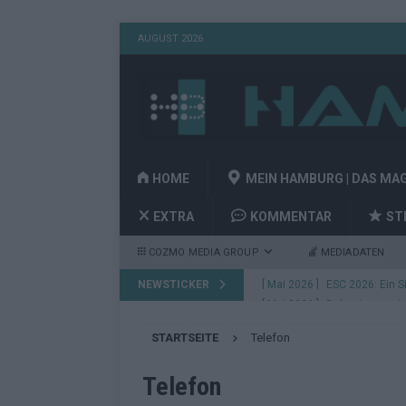
AUGUST 2026
HOME
MEIN HAMBURG | DAS MA
EXTRA
KOMMENTAR
ST
COZMO MEDIA GROUP
MEDIADATEN
NEWSTICKER
[ Mai 2026 ]
Bulgarien gewin
aus Wien
EUROVISION
STARTSEITE
Telefon
[ Mai 2026 ]
Das Papierboot 
Highlights
EUROVISION
Telefon