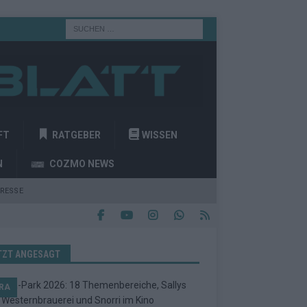
FT
RATGEBER
WISSEN
N
COZMO NEWS
RESSE
TZT ANGESAGT
RA