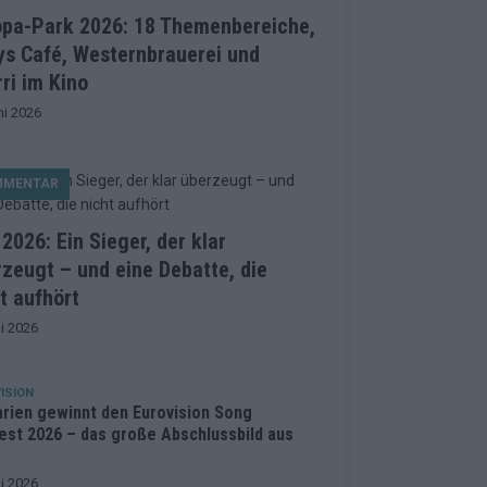
opa-Park 2026: 18 Themenbereiche,
ys Café, Westernbrauerei und
ri im Kino
ni 2026
MMENTAR
2026: Ein Sieger, der klar
zeugt – und eine Debatte, die
t aufhört
i 2026
ISION
arien gewinnt den Eurovision Song
est 2026 – das große Abschlussbild aus
i 2026