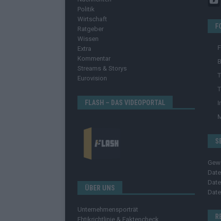
Politik
Wirtschaft
F
Ratgeber
Wissen
Extra
Kommentar
B
Streams & Storys
T
Eurovision
T
FLASH – DAS VIDEOPORTAL
I
S
Gew
Date
Date
ÜBER UNS
Date
Unternehmensporträt
R
Ehtikrichtlinie & Faktencheck