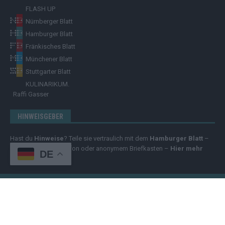
FLASH UP
Nürnberger Blatt
Hamburger Blatt
Fränkisches Blatt
Münchener Blatt
Stuttgarter Blatt
KULINARIKUM.
Raffi Gasser
HINWEISGEBER
Hast du
Hinweise
? Teile sie vertraulich mit dem
Hamburger Blatt
–
per Post, E-Mail, Telefon oder anonymem Briefkasten –
Hier mehr
DE
erfahren
.
Copyright
© 2025 | cozmo infinity n.e.V. | cozmo media group Verlag
Raffi Gasser | Das
Hamburger Blatt
ist deine zuverlässige Quelle für