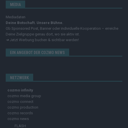
MEDIA
Mediadaten
Deine Botschaft. Unsere Bühne.
Ob Sponsored Post, Banner oder individuelle Kooperation – erreiche
Deine Zielgruppe genau dort, wo sie aktiv ist.
➔
Jetzt Werbung buchen & sichtbar werden!
EIN ANGEBOT DER COZMO NEWS
NETZWERK
cozmo infinity
cozmo media group
cozmo connect
cozmo production
cozmo records
cozmo news
FLASH