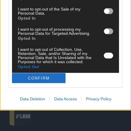
I want to opt-out of the Sale of my
Personal Data.
Opted In
SCHNELL ZUM RESSORT
I want to opt-out of processing my
Nachrichten
Personal Data for Targeted Advertising.
Opted In
Politik
Wirtschaft
I want to opt-out of Collection, Use,
Ratgeber
Retention, Sale, and/or Sharing of my
Wissen
Personal Data that Is Unrelated with the
Purposes for which it was collected.
Extra
Opted Out
Kommentar
Streams & Storys
CONFIRM
Eurovision
FLASH – DAS VIDEOPORTAL
Data Deletion
Data Access
Privacy Policy