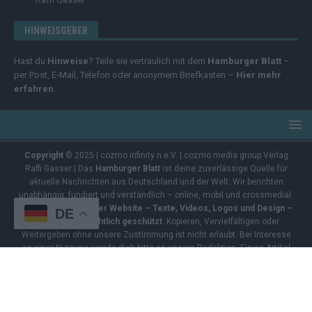
HINWEISGEBER
Hast du
Hinweise
? Teile sie vertraulich mit dem
Hamburger Blatt
–
per Post, E-Mail, Telefon oder anonymem Briefkasten –
Hier mehr
erfahren
.
Copyright
© 2025 | cozmo infinity n.e.V. | cozmo media group Verlag
Raffi Gasser | Das
Hamburger Blatt
ist deine zuverlässige Quelle für
aktuelle Nachrichten aus Deutschland und der Welt. Wir berichten
unabhängig, fundiert und verständlich – online, mobil und crossmedial.
Alle Inhalte auf dieser Website – Texte, Videos, Logos und Design –
DE
sind urheberrechtlich geschützt
. Kopieren, Vervielfältigen oder
Weitergeben ohne unsere Zustimmung ist nicht erlaubt. Bei Interesse
an einer Nutzung wende dich bitte an unsere Redaktion. Einige Artikel
enthalten Affiliate-Links oder Anzeige-Links (z. B. farblich markiert oder
unterstrichen). Wenn du darüber ein Produkt kaufst, erhalten wir eine
kleine Provision – für dich entstehen keine Zusatzkosten. Der Kauf
bleibt selbstverständlich freiwillig.
Impressum
|
Datenschutz