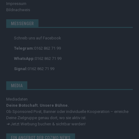
Impressum
Bildnachweis
MESSENGER
Schreib uns auf Facebook
Telegram:
0162 862 71 99
WhatsApp:
0162 862 71 99
Signal:
0162 862 71 99
MEDIA
Mediadaten
Deine Botschaft. Unsere Bühne.
Ob Sponsored Post, Banner oder individuelle Kooperation – erreiche
Deine Zielgruppe genau dort, wo sie aktiv ist.
➔
Jetzt Werbung buchen & sichtbar werden!
EIN ANGEBOT DER COZMO NEWS