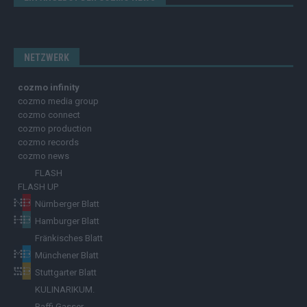
NETZWERK
cozmo infinity
cozmo media group
cozmo connect
cozmo production
cozmo records
cozmo news
FLASH
FLASH UP
Nürnberger Blatt
Hamburger Blatt
Fränkisches Blatt
Münchener Blatt
Stuttgarter Blatt
KULINARIKUM.
Raffi Gasser