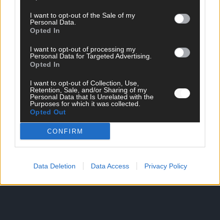
I want to opt-out of the Sale of my
Personal Data.
Opted In
SCHNELL ZUM RESSORT
I want to opt-out of processing my
Nachrichten
Personal Data for Targeted Advertising.
Opted In
Politik
Wirtschaft
I want to opt-out of Collection, Use,
Ratgeber
Retention, Sale, and/or Sharing of my
Wissen
Personal Data that Is Unrelated with the
Purposes for which it was collected.
Extra
Opted Out
Kommentar
Streams & Storys
CONFIRM
Eurovision
FLASH – DAS VIDEOPORTAL
Data Deletion
Data Access
Privacy Policy