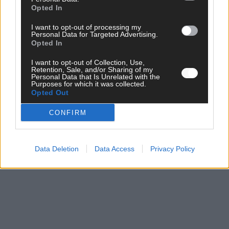
Opted In
Mai 2026
I want to opt-out of processing my
Personal Data for Targeted Advertising.
EUROVISION
Opted In
Dänemark eröffnet, Österreich beschließt: Die
Startreihenfolge des ESC-Finales 2026 im Überblick
I want to opt-out of Collection, Use,
Retention, Sale, and/or Sharing of my
Mai 2026
Personal Data that Is Unrelated with the
Purposes for which it was collected.
Opted Out
ANZEIGE
CONFIRM
Data Deletion
Data Access
Privacy Policy