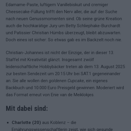
Edamame-Paste, luftigem Vanillebiskuit und cremiger
Cheesecake-Füllung trifft den Nerv aller, die auf der Suche
nach neuen Genussmomenten sind. Ob seine grüne Kreation
auch die hochkarätige Jury um Betty Schliephake-Burchardt
und Patissier Christian Hümbs überzeugt, bleibt abzuwarten.
Doch eines ist sicher: So etwas gab es im Backzelt noch nie.
Christian-Johannes ist nicht der Einzige, der in dieser 13.
Staffel mit Kreativität glänzt. Insgesamt zwölf
leidenschaftliche Hobbybäcker treten ab dem 13. August 2025
zur besten Sendezeit um 20:15 Uhr bei SAT.1 gegeneinander
an. Sie alle wollen den
goldenen Cupcake
, ein eigenes
Backbuch und 10.000 Euro Preisgeld gewinnen. Moderiert wird
das Format erneut von Enie van de Meiklokjes.
Mit dabei sind:
Charlotte (20)
aus Koblenz – die
Ernährungswissenschaftlerin zeigt, wie sich gesunde