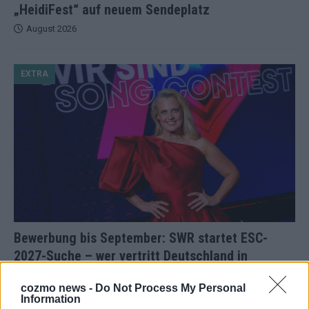
„HeidiFest“ auf neuem Sendeplatz
August 2026
EXTRA
Bewerbung bis September: SWR startet ESC-
2027-Suche – wer vertritt Deutschland in
Bulgarien?
cozmo news -
Do Not Process My Personal
August 2026
Information