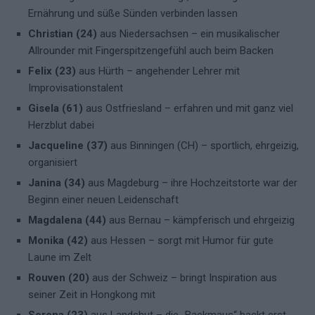
Ernährung und süße Sünden verbinden lassen
Christian (24)
aus Niedersachsen – ein musikalischer
Allrounder mit Fingerspitzengefühl auch beim Backen
Felix (23)
aus Hürth – angehender Lehrer mit
Improvisationstalent
Gisela (61)
aus Ostfriesland – erfahren und mit ganz viel
Herzblut dabei
Jacqueline (37)
aus Binningen (CH) – sportlich, ehrgeizig,
organisiert
Janina (34)
aus Magdeburg – ihre Hochzeitstorte war der
Beginn einer neuen Leidenschaft
Magdalena (44)
aus Bernau – kämpferisch und ehrgeizig
Monika (42)
aus Hessen – sorgt mit Humor für gute
Laune im Zelt
Rouven (20)
aus der Schweiz – bringt Inspiration aus
seiner Zeit in Hongkong mit
Serena (23)
aus Landshut – die „Backmaus“ backt erst