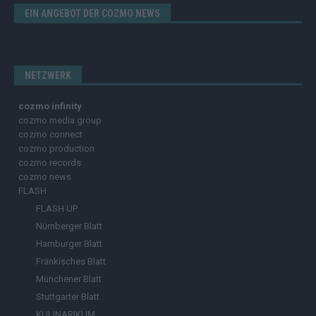
EIN ANGEBOT DER COZMO NEWS
NETZWERK
cozmo infinity
cozmo media group
cozmo connect
cozmo production
cozmo records
cozmo news
FLASH
FLASH UP
Nürnberger Blatt
Hamburger Blatt
Fränkisches Blatt
Münchener Blatt
Stuttgarter Blatt
KULINARIKUM.