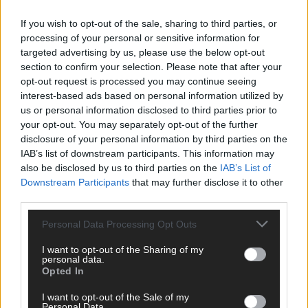
If you wish to opt-out of the sale, sharing to third parties, or
EXTRA
Europa-Park 2026: 18 Themenbereiche, Sallys Café,
processing of your personal or sensitive information for
Westernbrauerei und Snorri im Kino
targeted advertising by us, please use the below opt-out
section to confirm your selection. Please note that after your
Juni 2026
opt-out request is processed you may continue seeing
interest-based ads based on personal information utilized by
us or personal information disclosed to third parties prior to
KOMMENTAR
ESC 2026: Ein Sieger, der klar überzeugt – und eine
your opt-out. You may separately opt-out of the further
Debatte, die nicht aufhört
disclosure of your personal information by third parties on the
IAB’s list of downstream participants. This information may
Mai 2026
also be disclosed by us to third parties on the
IAB’s List of
Downstream Participants
that may further disclose it to other
EUROVISION
third parties.
Bulgarien gewinnt den Eurovision Song Contest 2026 – das
große Abschlussbild aus Wien
Personal Data Processing Opt Outs
Mai 2026
I want to opt-out of the Sharing of my
personal data.
Opted In
EUROVISION
Das Papierboot kommt aus Basel: JJ eröffnet das ESC-
I want to opt-out of the Sale of my
Finale in Wien – alle Show-Highlights
Personal Data.