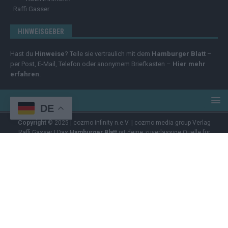
Raffi Gasser
HINWEISGEBER
Hast du
Hinweise
? Teile sie vertraulich mit dem
Hamburger Blatt
–
per Post, E-Mail, Telefon oder anonymem Briefkasten –
Hier mehr
erfahren
.
DE
Copyright
© 2025 | cozmo infinity n.e.V. | cozmo media group Verlag
Raffi Gasser | Das
Hamburger Blatt
ist deine zuverlässige Quelle für
aktuelle Nachrichten aus Deutschland und der Welt. Wir berichten
unabhängig, fundiert und verständlich – online, mobil und crossmedial.
Alle Inhalte auf dieser Website – Texte, Videos, Logos und Design –
sind urheberrechtlich geschützt
. Kopieren, Vervielfältigen oder
Weitergeben ohne unsere Zustimmung ist nicht erlaubt. Bei Interesse
an einer Nutzung wende dich bitte an unsere Redaktion. Einige Artikel
enthalten Affiliate-Links oder Anzeige-Links (z. B. farblich markiert oder
unterstrichen). Wenn du darüber ein Produkt kaufst, erhalten wir eine
kleine Provision – für dich entstehen keine Zusatzkosten. Der Kauf