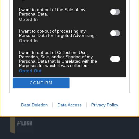
I want to opt-out of the Sale of my
Personal Data.
Opted In
SCHNELL ZUM RESSORT
I want to opt-out of processing my
Nachrichten
Personal Data for Targeted Advertising.
Opted In
Politik
Wirtschaft
I want to opt-out of Collection, Use,
Ratgeber
Retention, Sale, and/or Sharing of my
Wissen
Personal Data that Is Unrelated with the
Purposes for which it was collected.
Extra
Opted Out
Kommentar
Streams & Storys
CONFIRM
Eurovision
FLASH – DAS VIDEOPORTAL
Data Deletion
Data Access
Privacy Policy