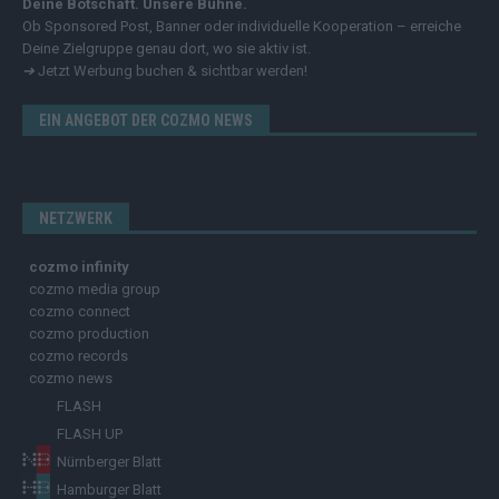
Deine Botschaft. Unsere Bühne.
Ob Sponsored Post, Banner oder individuelle Kooperation – erreiche
Deine Zielgruppe genau dort, wo sie aktiv ist.
➔
Jetzt Werbung buchen & sichtbar werden!
EIN ANGEBOT DER COZMO NEWS
NETZWERK
cozmo infinity
cozmo media group
cozmo connect
cozmo production
cozmo records
cozmo news
FLASH
FLASH UP
Nürnberger Blatt
Hamburger Blatt