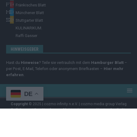
Fränkisches Blatt
Münchener Blatt
Stuttgarter Blatt
KULINARIKUM.
Raffi Gasser
HINWEISGEBER
Hast du
Hinweise
? Teile sie vertraulich mit dem
Hamburger Blatt
–
per Post, E-Mail, Telefon oder anonymem Briefkasten –
Hier mehr
erfahren
.
DE
Copyright
© 2025 | cozmo infinity n.e.V. | cozmo media group Verlag
Raffi Gasser | Das
Hamburger Blatt
ist deine zuverlässige Quelle für
aktuelle Nachrichten aus Deutschland und der Welt. Wir berichten
unabhängig, fundiert und verständlich – online, mobil und crossmedial.
Alle Inhalte auf dieser Website – Texte, Videos, Logos und Design –
sind urheberrechtlich geschützt
. Kopieren, Vervielfältigen oder