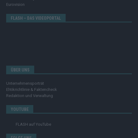
Eurovision
FLASH – DAS VIDEOPORTAL
ÜBER UNS
Unternehmensporträt
Ehtikrichtlinie & Faktencheck
Redaktion und Verwaltung
YOUTUBE
FLASH
auf YouTube
FOLGE UNS