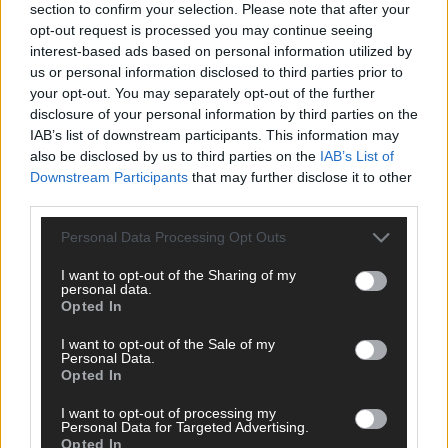
Das Papierboot kommt aus Basel: JJ eröffnet das ESC-
section to confirm your selection. Please note that after your
Finale in Wien – alle Show-Highlights
opt-out request is processed you may continue seeing
interest-based ads based on personal information utilized by
Mai 2026
us or personal information disclosed to third parties prior to
your opt-out. You may separately opt-out of the further
EUROVISION
disclosure of your personal information by third parties on the
Dänemark eröffnet, Österreich beschließt: Die
IAB’s list of downstream participants. This information may
Startreihenfolge des ESC-Finales 2026 im Überblick
also be disclosed by us to third parties on the
IAB’s List of
Mai 2026
Downstream Participants
that may further disclose it to other
third parties.
KOMMENTAR
Personal Data Processing Opt Outs
Alle 25 ESC-Finalisten auf dem Prüfstand: Stärken,
Schwächen und unsere Tipps
I want to opt-out of the Sharing of my
personal data.
Mai 2026
Opted In
I want to opt-out of the Sale of my
Personal Data.
EUROVISION
Vier Sieger gleichzeitig, Manipulationsverdacht, Jury-
Opted In
Comeback: Die turbulente Geschichte der ESC-Wertung
I want to opt-out of processing my
Mai 2026
Personal Data for Targeted Advertising.
Opted In