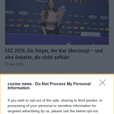
ESC 2026: Ein Sieger, der klar überzeugt – und
eine Debatte, die nicht aufhört
Mai 2026
EUROVISION
cozmo news -
Do Not Process My Personal
Bulgarien gewinnt den Eurovision Song Contest 2026 – das
Information
große Abschlussbild aus Wien
Mai 2026
If you wish to opt-out of the sale, sharing to third parties, or
processing of your personal or sensitive information for
targeted advertising by us, please use the below opt-out
EUROVISION