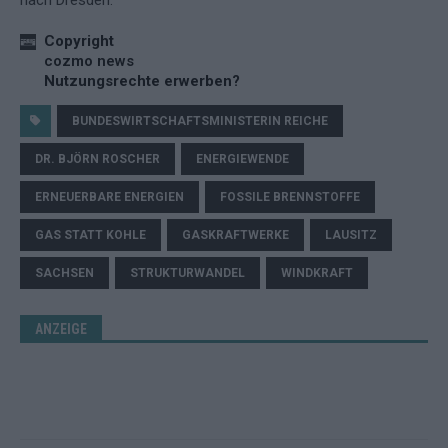
nach Dresden.
Copyright
cozmo news
Nutzungsrechte erwerben?
BUNDESWIRTSCHAFTSMINISTERIN REICHE
DR. BJÖRN ROSCHER
ENERGIEWENDE
ERNEUERBARE ENERGIEN
FOSSILE BRENNSTOFFE
GAS STATT KOHLE
GASKRAFTWERKE
LAUSITZ
SACHSEN
STRUKTURWANDEL
WINDKRAFT
ANZEIGE