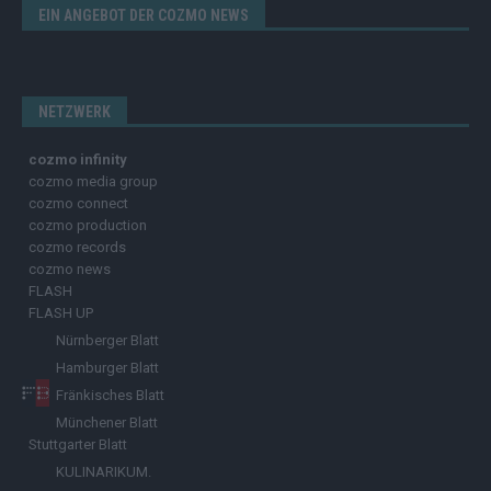
EIN ANGEBOT DER COZMO NEWS
NETZWERK
cozmo infinity
cozmo media group
cozmo connect
cozmo production
cozmo records
cozmo news
FLASH
FLASH UP
Nürnberger Blatt
Hamburger Blatt
Fränkisches Blatt
Münchener Blatt
Stuttgarter Blatt
KULINARIKUM.