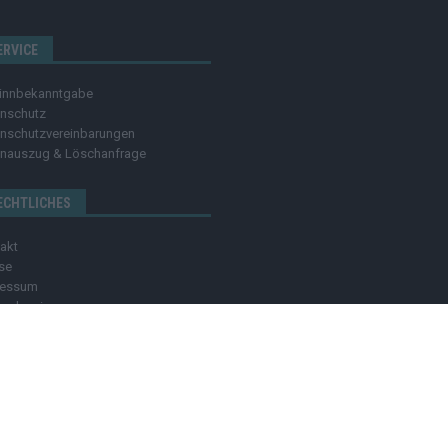
ERVICE
innbekanntgabe
nschutz
nschutzvereinbarungen
nauszug & Löschanfrage
ECHTLICHES
akt
se
ressum
nachweis
OZMO MEDIA GROUP
MEDIADATEN
HINWEISGEBER
C
dia group Verlag Raffi Gasser | Das
Hamburger Blatt
ist deine zuverlässige Quell
ndlich – online, mobil und crossmedial.
Alle Inhalte auf dieser Website – Texte,
ben ohne unsere Zustimmung ist nicht erlaubt. Bei Interesse an einer Nutzung wend