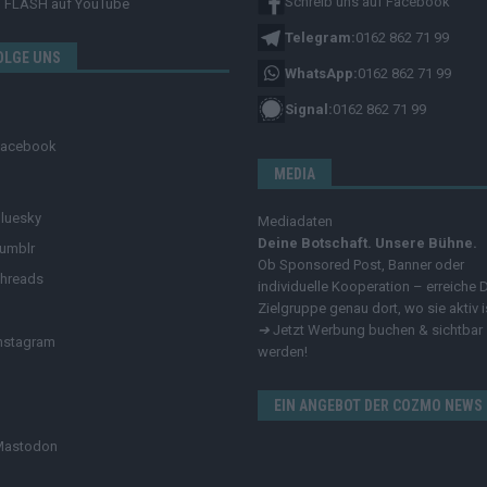
Schreib uns auf Facebook
FLASH
auf YouTube
Telegram:
0162 862 71 99
OLGE UNS
WhatsApp:
0162 862 71 99
Signal:
0162 862 71 99
Facebook
MEDIA
luesky
Mediadaten
Deine Botschaft. Unsere Bühne.
umblr
Ob Sponsored Post, Banner oder
hreads
individuelle Kooperation – erreiche 
Zielgruppe genau dort, wo sie aktiv i
➔
Jetzt Werbung buchen & sichtbar
nstagram
werden!
EIN ANGEBOT DER COZMO NEWS
Mastodon