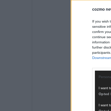
cozmo ne
If you wish 
sensitive in
confirm you
continue se
information 
further disc
participants
Downstream 
Persona
I want t
Opted 
I want t
Opted 