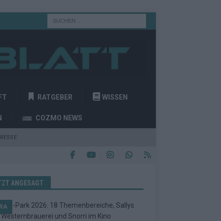
FT
RATGEBER
WISSEN
N
COZMO NEWS
RESSE
TZT ANGESAGT
RA