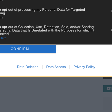
WE
to opt-out of processing my Personal Data for Targeted
ing.
In
o opt-out of Collection, Use, Retention, Sale, and/or Sharing
ersonal Data that Is Unrelated with the Purposes for which it
lected.
Out
CONFIRM
Data Deletion
Data Access
Privacy Policy
KE