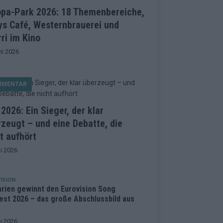
opa-Park 2026: 18 Themenbereiche,
ys Café, Westernbrauerei und
ri im Kino
ni 2026
MMENTAR
2026: Ein Sieger, der klar
zeugt – und eine Debatte, die
t aufhört
i 2026
ISION
arien gewinnt den Eurovision Song
est 2026 – das große Abschlussbild aus
i 2026