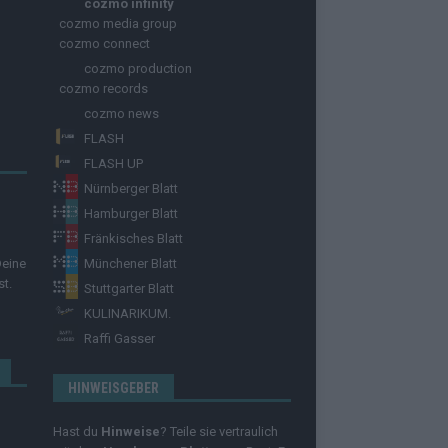
cozmo infinity
cozmo media group
cozmo connect
cozmo production
cozmo records
cozmo news
FLASH
FLASH UP
Nürnberger Blatt
Hamburger Blatt
Fränkisches Blatt
Deine
Münchener Blatt
st.
Stuttgarter Blatt
KULINARIKUM.
Raffi Gasser
HINWEISGEBER
Hast du
Hinweise
? Teile sie vertraulich