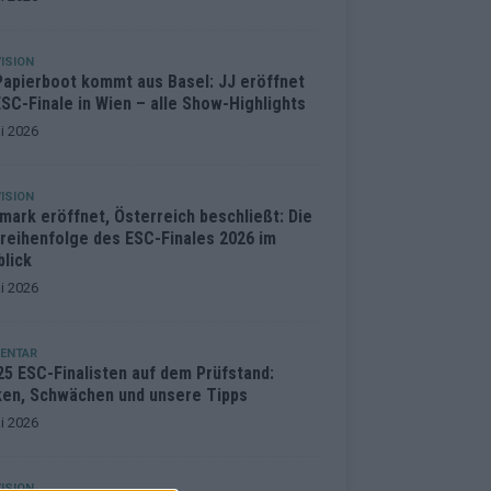
ISION
Papierboot kommt aus Basel: JJ eröffnet
SC-Finale in Wien – alle Show-Highlights
i 2026
ISION
mark eröffnet, Österreich beschließt: Die
treihenfolge des ESC-Finales 2026 im
blick
i 2026
ENTAR
25 ESC-Finalisten auf dem Prüfstand:
ken, Schwächen und unsere Tipps
i 2026
ISION