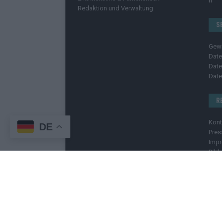
Redaktion und Verwaltung
S
Gew
Date
Date
Date
R
Kont
DE
Pres
Imp
Bild
C
Copyright
© 2025 | cozmo infinity n.e.V. | cozmo me
Welt. Wir berichten unabhängig, fundiert und verstä
geschützt
. Kopieren, Vervielfältigen oder Weiterge