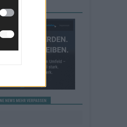
RBE BEI UNS!
INE NEWS MEHR VERPASSEN