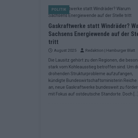
[ Mai 2026 ]
Dänemark eröffn
POLITIK
2026 im Überblick
EUROV
[ Mai 2026 ]
Alle 25 ESC-Fin
Gaskraftwerke statt Windräder? W
KOMMENTAR
Sachsens Energiewende auf der Ste
tritt
[ Mai 2026 ]
Vier Sieger gle
August 2025
Redaktion | Hamburger Blatt
Geschichte der ESC-Wertun
Die Lausitz gehört zu den Regionen, die beso
[ Mai 2026 ]
Das Warten hat 
stark vom Kohleausstieg betroffen sind. Um d
drohenden Strukturprobleme aufzufangen,
EUROVISION
kündigte Bundeswirtschaftsministerin Reiche
[ Mai 2026 ]
„Unknown“ war s
an, neue Gaskraftwerke bundesweit zu förder
mit Fokus auf ostdeutsche Standorte. Doch
[…
redaktionellen Urteil
KOM
[ Mai 2026 ]
ESC-Halbfinale 
Schluss?
EXTRA
[ Juni 2026 ]
Europa-Park 20
Kino
EXTRA