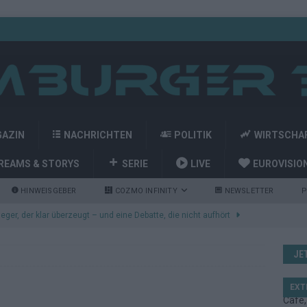
GAZIN
NACHRICHTEN
POLITIK
WIRTSCHA
REAMS & STORYS
SERIE
LIVE
EUROVISIO
HINWEISGEBER
COZMO INFINITY
NEWSLETTER
P
nt den Eurovision Song Contest 2026 – das große Abschlussbild
JE
kommt aus Basel: JJ eröffnet das ESC-Finale in Wien – alle Show-
EXT