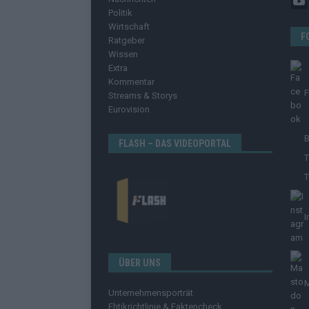
Politik
Wirtschaft
F
Ratgeber
Wissen
Extra
Kommentar
Streams & Storys
Eurovision
B
FLASH – DAS VIDEOPORTAL
T
T
I
ÜBER UNS
Unternehmensporträt
Ehtikrichtlinie & Faktencheck