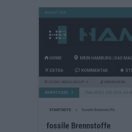
AUGUST 2026
HOME
MEIN HAMBURG | DAS MA
EXTRA
KOMMENTAR
ST
COZMO MEDIA GROUP
MEDIADATEN
NEWSTICKER
[ Mai 2026 ]
Bulgarien gewin
aus Wien
EUROVISION
STARTSEITE
fossile Brennstoffe
[ Mai 2026 ]
Das Papierboot 
Highlights
EUROVISION
fossile Brennstoffe