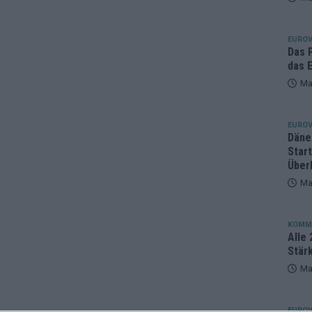
eger, der klar überzeugt – und eine Debatte, die nicht aufhört
EUROV
Das 
das E
Ma
EUROV
Däne
Star
Über
Ma
KOMM
Alle 
Stär
Ma
EUROV