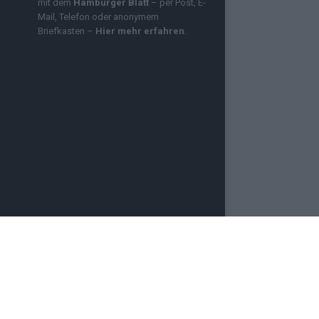
mit dem
Hamburger Blatt
– per Post, E-
Mail, Telefon oder anonymem
Briefkasten –
Hier mehr erfahren
.
OZMO INFINITY
NEWSLETTER
PRESSE
e für aktuelle Nachrichten aus Deutschland und der
 Videos, Logos und Design – sind urheberrechtlich
e dich bitte an unsere Redaktion. Einige Artikel