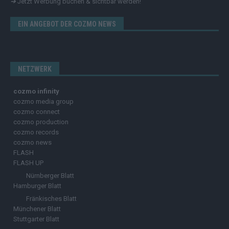
➔
Jetzt Werbung buchen & sichtbar werden!
EIN ANGEBOT DER COZMO NEWS
NETZWERK
cozmo infinity
cozmo media group
cozmo connect
cozmo production
cozmo records
cozmo news
FLASH
FLASH UP
Nürnberger Blatt
Hamburger Blatt
Fränkisches Blatt
Münchener Blatt
Stuttgarter Blatt