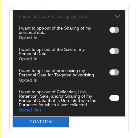
Mai 2026
third parties.
Personal Data Processing Opt Outs
EUROVISION
Das Papierboot kommt aus Basel: JJ eröffnet das ESC-
I want to opt-out of the Sharing of my
Finale in Wien – alle Show-Highlights
personal data.
Opted In
Mai 2026
I want to opt-out of the Sale of my
Personal Data.
EUROVISION
Opted In
Dänemark eröffnet, Österreich beschließt: Die
Startreihenfolge des ESC-Finales 2026 im Überblick
I want to opt-out of processing my
Personal Data for Targeted Advertising.
Mai 2026
Opted In
I want to opt-out of Collection, Use,
KOMMENTAR
Retention, Sale, and/or Sharing of my
Alle 25 ESC-Finalisten auf dem Prüfstand: Stärken,
Personal Data that Is Unrelated with the
Purposes for which it was collected.
Schwächen und unsere Tipps
Opted Out
Mai 2026
CONFIRM
EUROVISION