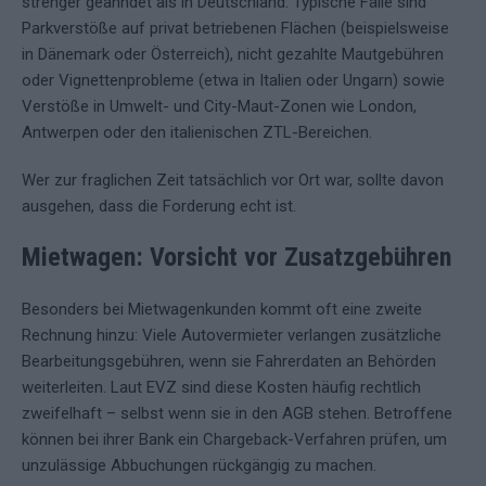
strenger geahndet als in Deutschland. Typische Fälle sind
Parkverstöße auf privat betriebenen Flächen (beispielsweise
in Dänemark oder Österreich), nicht gezahlte Mautgebühren
oder Vignettenprobleme (etwa in Italien oder Ungarn) sowie
Verstöße in Umwelt- und City-Maut-Zonen wie London,
Antwerpen oder den italienischen ZTL-Bereichen.
Wer zur fraglichen Zeit tatsächlich vor Ort war, sollte davon
ausgehen, dass die Forderung echt ist.
Mietwagen: Vorsicht vor Zusatzgebühren
Besonders bei Mietwagenkunden kommt oft eine zweite
Rechnung hinzu: Viele Autovermieter verlangen zusätzliche
Bearbeitungsgebühren, wenn sie Fahrerdaten an Behörden
weiterleiten. Laut EVZ sind diese Kosten häufig rechtlich
zweifelhaft – selbst wenn sie in den AGB stehen. Betroffene
können bei ihrer Bank ein Chargeback-Verfahren prüfen, um
unzulässige Abbuchungen rückgängig zu machen.