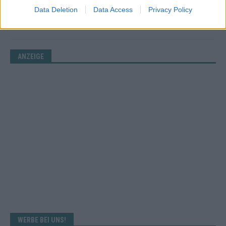
Vier Sieger gleichzeitig, Manipulationsverdacht, Jury-
Data Deletion
Data Access
Privacy Policy
Comeback: Die turbulente Geschichte der ESC-Wertung
Mai 2026
ANZEIGE
WERBE BEI UNS!