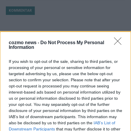
KOMMENTAR
cozmo news -
Do Not Process My Personal
Information
If you wish to opt-out of the sale, sharing to third parties, or
processing of your personal or sensitive information for
targeted advertising by us, please use the below opt-out
ESC 2026: Ein Sieger, der klar überzeugt – und
section to confirm your selection. Please note that after your
opt-out request is processed you may continue seeing
eine Debatte, die nicht aufhört
interest-based ads based on personal information utilized by
Mai 2026
us or personal information disclosed to third parties prior to
your opt-out. You may separately opt-out of the further
disclosure of your personal information by third parties on the
EUROVISION
IAB’s list of downstream participants. This information may
Bulgarien gewinnt den Eurovision Song Contest 2026 – das
also be disclosed by us to third parties on the
IAB’s List of
große Abschlussbild aus Wien
Downstream Participants
that may further disclose it to other