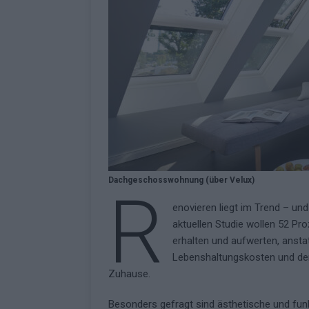
[ Mai 2026 ]
ESC 2026: Ein Si
KOMMENTAR
Dachgeschosswohnung (über Velux)
R
enovieren liegt im Trend – un
aktuellen Studie wollen 52 P
erhalten und aufwerten, ansta
Lebenshaltungskosten und de
Zuhause.
Besonders gefragt sind ästhetische und f