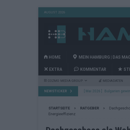
AUGUST 2026
HOME
MEIN HAMBURG | DAS MA
EXTRA
KOMMENTAR
ST
COZMO MEDIA GROUP
MEDIADATEN
NEWSTICKER
[ Mai 2026 ]
Bulgarien gewin
aus Wien
EUROVISION
STARTSEITE
RATGEBER
Dachgeschos
[ Mai 2026 ]
Das Papierboot 
Energieeffizienz
Highlights
EUROVISION