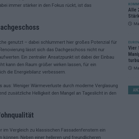
KOMM
abei immer stärker in den Fokus rückt, ist das
Alle 
Stär
Ma
 Dachgeschoss
äche genutzt – dabei schlummert hier großes Potenzial für
EUROV
Vier 
 Renovierung lässt sich das Dachgeschoss nicht nur
Mani
aufwerten. Ein zentraler Ansatzpunkt ist dabei der Einbau
turb
ht kann den Raum größer wirken lassen, für ein
Ma
h die Energiebilanz verbessern.
 das aus: Weniger Wärmeverluste durch moderne Verglasung
AN
nd zusätzliche Helligkeit den Mangel an Tageslicht in den
Wohnqualität
r im Vergleich zu klassischen Fassadenfenstern ein
n können. Neben einer helleren und freundlicheren