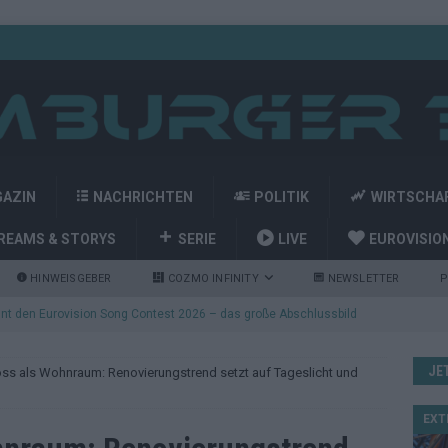
GAZIN
NACHRICHTEN
POLITIK
WIRTSCHA
REAMS & STORYS
SERIE
LIVE
EUROVISIO
HINWEISGEBER
COZMO INFINITY
NEWSLETTER
P
nt den Eurovision Song Contest 2026 – das große Abschlussbild
JE
s als Wohnraum: Renovierungstrend setzt auf Tageslicht und
kommt aus Basel: JJ eröffnet das ESC-Finale in Wien – alle Show-
EXT