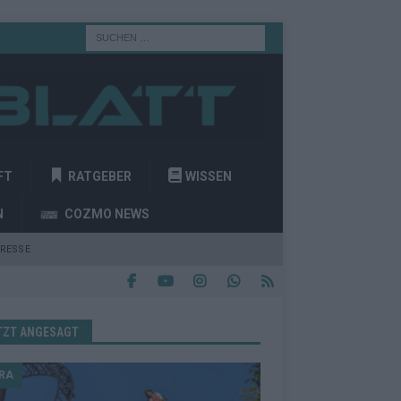
FT
RATGEBER
WISSEN
N
COZMO NEWS
RESSE
TZT ANGESAGT
RA