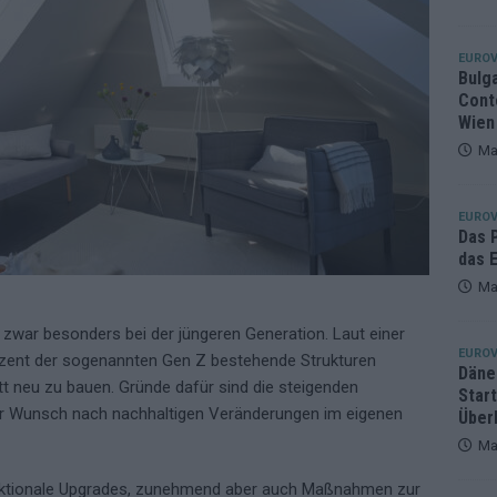
eger, der klar überzeugt – und eine Debatte, die nicht aufhört
EUROV
Bulg
Cont
Wien
Ma
EUROV
Das 
das E
Ma
d zwar besonders bei der jüngeren Generation. Laut einer
EUROV
rozent der sogenannten Gen Z bestehende Strukturen
Däne
tt neu zu bauen. Gründe dafür sind die steigenden
Star
r Wunsch nach nachhaltigen Veränderungen im eigenen
Über
Ma
unktionale Upgrades, zunehmend aber auch Maßnahmen zur