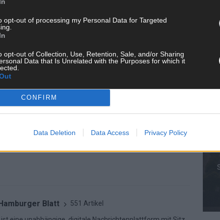
In
ergieeffizient gestaltete Räume erhöhen die Attraktivität am
to opt-out of processing my Personal Data for Targeted
de zukunftsfähig zu machen.
KE
ing.
In
o opt-out of Collection, Use, Retention, Sale, and/or Sharing
ersonal Data that Is Unrelated with the Purposes for which it
lected.
AN
Out
NZ
RENOVIEREN
TAGESLICHT
WOHNRAUM
CONFIRM
Data Deletion
Data Access
Privacy Policy
 Hamburger Blatt
551 Artikel
ist eine unabhängige, digitale Nachrichtenplattform mit Sitz