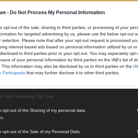
ftzufuhr und wirkt sich positiv auf das Raumklima aus.
ws -
Do Not Process My Personal Information
geslicht insbesondere in den Wintermonaten wichtig für
to opt-out of the sale, sharing to third parties, or processing of your per
formation for targeted advertising by us, please use the below opt-out s
ungen an Bedeutung: Fenster, die sich je nach Temperatur
r selection. Please note that after your opt-out request is processed y
schließen, können Komfort und Energieeffizienz zusätzlich
eing interest-based ads based on personal information utilized by us or
WE
disclosed to third parties prior to your opt-out. You may separately opt-
losure of your personal information by third parties on the IAB’s list of
re Fensterflächen
. This information may also be disclosed by us to third parties on the
IA
Participants
that may further disclose it to other third parties.
nt es sich, größer zu denken. Mit vergleichsweise wenig
äche erweitern – etwa durch bodentiefe Elemente,
, die sich zu kleinen Balkonen ausklappen lassen. Auch die
l Data Processing Opt Outs
ngen auf beiden Dachseiten ermöglichen eine bessere
im Tagesverlauf im Raum direkt erlebbar.
o opt-out of the Sharing of my personal data.
In
rt
o opt-out of the Sale of my Personal Data.
ie Modernisierung des Dachgeschosses auch langfristig