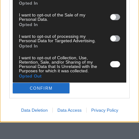
Startreihenfolge des ESC-Finales 2026 im Überblick
Opted In
Mai 2026
I want to opt-out of the Sale of my
Personal Data.
Opted In
KOMMENTAR
Alle 25 ESC-Finalisten auf dem Prüfstand: Stärken,
I want to opt-out of processing my
Schwächen und unsere Tipps
Personal Data for Targeted Advertising.
Opted In
Mai 2026
I want to opt-out of Collection, Use,
Retention, Sale, and/or Sharing of my
EUROVISION
Personal Data that Is Unrelated with the
Vier Sieger gleichzeitig, Manipulationsverdacht, Jury-
Purposes for which it was collected.
Opted Out
Comeback: Die turbulente Geschichte der ESC-Wertung
Mai 2026
CONFIRM
ANZEIGE
Data Deletion
Data Access
Privacy Policy