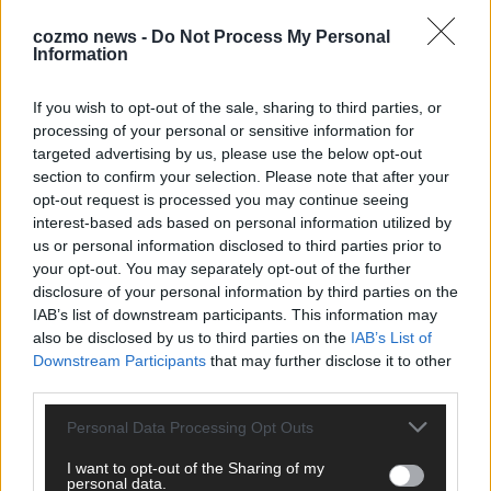
cozmo news -
Do Not Process My Personal
ESC 2026: Ein Sieger, der klar überzeugt – und
Information
eine Debatte, die nicht aufhört
If you wish to opt-out of the sale, sharing to third parties, or
Mai 2026
processing of your personal or sensitive information for
targeted advertising by us, please use the below opt-out
section to confirm your selection. Please note that after your
EUROVISION
Bulgarien gewinnt den Eurovision Song Contest 2026 – das
opt-out request is processed you may continue seeing
große Abschlussbild aus Wien
interest-based ads based on personal information utilized by
us or personal information disclosed to third parties prior to
Mai 2026
your opt-out. You may separately opt-out of the further
disclosure of your personal information by third parties on the
IAB’s list of downstream participants. This information may
EUROVISION
Das Papierboot kommt aus Basel: JJ eröffnet das ESC-
also be disclosed by us to third parties on the
IAB’s List of
Finale in Wien – alle Show-Highlights
Downstream Participants
that may further disclose it to other
third parties.
Mai 2026
Personal Data Processing Opt Outs
EUROVISION
I want to opt-out of the Sharing of my
Dänemark eröffnet, Österreich beschließt: Die
personal data.