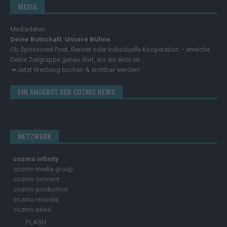
MEDIA
Mediadaten
Deine Botschaft. Unsere Bühne.
Ob Sponsored Post, Banner oder individuelle Kooperation – erreiche
Deine Zielgruppe genau dort, wo sie aktiv ist.
➔
Jetzt Werbung buchen & sichtbar werden!
EIN ANGEBOT DER COZMO NEWS
NETZWERK
cozmo infinity
cozmo media group
cozmo connect
cozmo production
cozmo records
cozmo news
FLASH