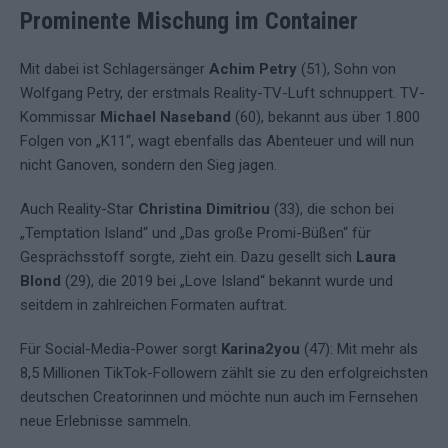
Prominente Mischung im Container
Mit dabei ist Schlagersänger
Achim Petry
(51), Sohn von
Wolfgang Petry, der erstmals Reality-TV-Luft schnuppert. TV-
Kommissar
Michael Naseband
(60), bekannt aus über 1.800
Folgen von „K11“, wagt ebenfalls das Abenteuer und will nun
nicht Ganoven, sondern den Sieg jagen.
Auch Reality-Star
Christina Dimitriou
(33), die schon bei
„Temptation Island“ und „Das große Promi-Büßen“ für
Gesprächsstoff sorgte, zieht ein. Dazu gesellt sich
Laura
Blond
(29), die 2019 bei „Love Island“ bekannt wurde und
seitdem in zahlreichen Formaten auftrat.
Für Social-Media-Power sorgt
Karina2you
(47): Mit mehr als
8,5 Millionen TikTok-Followern zählt sie zu den erfolgreichsten
deutschen Creatorinnen und möchte nun auch im Fernsehen
neue Erlebnisse sammeln.