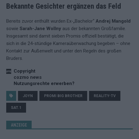
Bekannte Gesichter ergänzen das Feld
Bereits zuvor enthüllt wurden Ex-„Bachelor“
Andrej Mangold
sowie
Sarah-Jane Wollny
aus der bekannten Großfamilie.
Insgesamt sind damit sieben Promis offiziell bestätigt, die
sich in die 24-stündige Kameraüberwachung begeben – ohne
Kontakt zur Außenwelt und unter den Regeln des großen
Bruders.
Copyright
cozmo news
Nutzungsrechte erwerben?
JOYN
PROMI BIG BROTHER
REALITY-TV
SAT.1
ANZEIGE