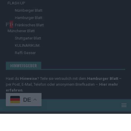
FLASH UP
Nürnberger Blatt
Hamburger Blatt
Fränkisches Blatt
Münchener Blatt
Stuttgarter Blatt
KULINARIKUM.
Raffi Gasser
HINWEISGEBER
Hast du
Hinweise
? Teile sie vertraulich mit dem
Hamburger Blatt
–
per Post, E-Mail, Telefon oder anonymem Briefkasten –
Hier mehr
erfahren
.
DE
Copyright
© 2025 | cozmo infinity n.e.V. | cozmo media group Verlag
Raffi Gasser | Das
Hamburger Blatt
ist deine zuverlässige Quelle für
aktuelle Nachrichten aus Deutschland und der Welt. Wir berichten