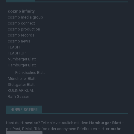
cozmo infinity
cozmo media group
cozmo connect
cozmo production
cozmo records
cozmo news
FLASH
FLASH UP
Nürnberger Blatt
Hamburger Blatt
Fränkisches Blatt
Münchener Blatt
Stuttgarter Blatt
KULINARIKUM.
Raffi Gasser
HINWEISGEBER
Hast du
Hinweise
? Teile sie vertraulich mit dem
Hamburger Blatt
–
per Post, E-Mail, Telefon oder anonymem Briefkasten –
Hier mehr