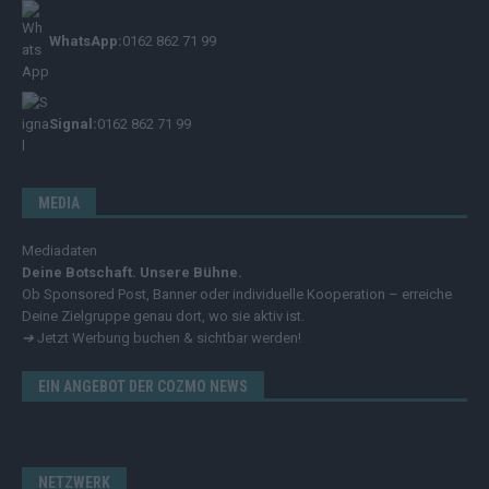
WhatsApp:
0162 862 71 99
Signal:
0162 862 71 99
MEDIA
Mediadaten
Deine Botschaft. Unsere Bühne.
Ob Sponsored Post, Banner oder individuelle Kooperation – erreiche
Deine Zielgruppe genau dort, wo sie aktiv ist.
➔
Jetzt Werbung buchen & sichtbar werden!
EIN ANGEBOT DER COZMO NEWS
NETZWERK