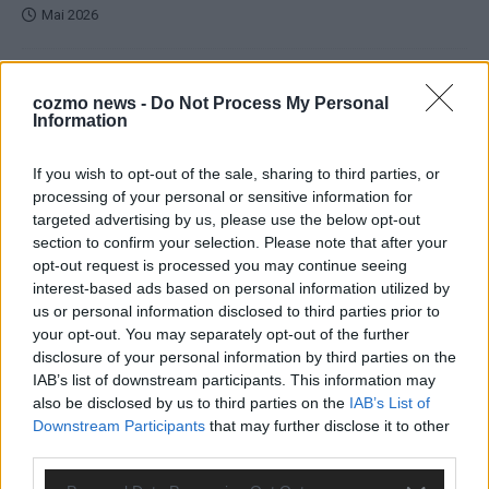
Mai 2026
EUROVISION
Dänemark eröffnet, Österreich beschließt: Die
cozmo news -
Do Not Process My Personal
Information
Startreihenfolge des ESC-Finales 2026 im Überblick
Mai 2026
If you wish to opt-out of the sale, sharing to third parties, or
processing of your personal or sensitive information for
KOMMENTAR
targeted advertising by us, please use the below opt-out
Alle 25 ESC-Finalisten auf dem Prüfstand: Stärken,
section to confirm your selection. Please note that after your
Schwächen und unsere Tipps
opt-out request is processed you may continue seeing
Mai 2026
interest-based ads based on personal information utilized by
us or personal information disclosed to third parties prior to
your opt-out. You may separately opt-out of the further
EUROVISION
disclosure of your personal information by third parties on the
Vier Sieger gleichzeitig, Manipulationsverdacht, Jury-
IAB’s list of downstream participants. This information may
Comeback: Die turbulente Geschichte der ESC-Wertung
also be disclosed by us to third parties on the
IAB’s List of
Mai 2026
Downstream Participants
that may further disclose it to other
third parties.
ANZEIGE