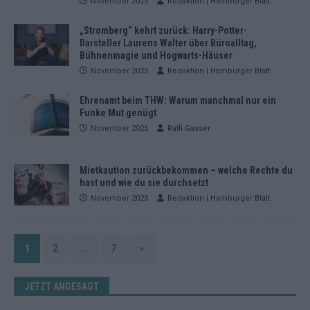
November 2025
Redaktion | Hamburger Blatt
„Stromberg“ kehrt zurück: Harry-Potter-
Darsteller Laurens Walter über Büroalltag,
Bühnenmagie und Hogwarts-Häuser
November 2025
Redaktion | Hamburger Blatt
Ehrenamt beim THW: Warum manchmal nur ein
Funke Mut genügt
November 2025
Raffi Gasser
Mietkaution zurückbekommen – welche Rechte du
hast und wie du sie durchsetzt
November 2025
Redaktion | Hamburger Blatt
1
2
…
7
»
JETZT ANGESAGT