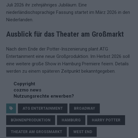
Juli 2026 ihr zehnjähriges Jubiläum. Eine
niederländischsprachige Fassung startet im März 2026 in den
Niederlanden.
Ausblick für das Theater am Großmarkt
Nach dem Ende der Potter-Inszenierung plant ATG
Entertainment eine neue Großproduktion. Im Herbst 2026 soll
eine weitere große Show in Hamburg Premiere feiern. Details
werden zu einem späteren Zeitpunkt bekanntgegeben.
Copyright
cozmo news
Nutzungsrechte erwerben?
ATG ENTERTAINMENT
BROADWAY
BÜHNENPRODUKTION
HAMBURG
HARRY POTTER
THEATER AM GROSSMARKT
WEST END