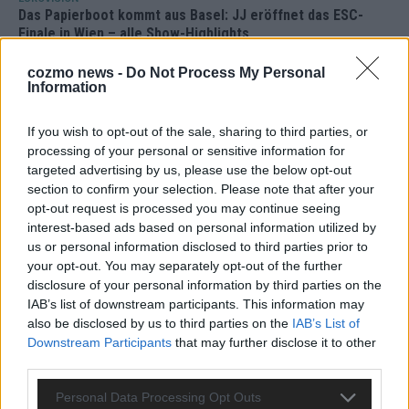
Das Papierboot kommt aus Basel: JJ eröffnet das ESC-
Finale in Wien – alle Show-Highlights
Mai 2026
cozmo news -
Do Not Process My Personal
Information
EUROVISION
Dänemark eröffnet, Österreich beschließt: Die
If you wish to opt-out of the sale, sharing to third parties, or
Startreihenfolge des ESC-Finales 2026 im Überblick
processing of your personal or sensitive information for
Mai 2026
targeted advertising by us, please use the below opt-out
section to confirm your selection. Please note that after your
opt-out request is processed you may continue seeing
KOMMENTAR
interest-based ads based on personal information utilized by
Alle 25 ESC-Finalisten auf dem Prüfstand: Stärken,
us or personal information disclosed to third parties prior to
Schwächen und unsere Tipps
your opt-out. You may separately opt-out of the further
Mai 2026
disclosure of your personal information by third parties on the
IAB’s list of downstream participants. This information may
also be disclosed by us to third parties on the
IAB’s List of
EUROVISION
Downstream Participants
that may further disclose it to other
Vier Sieger gleichzeitig, Manipulationsverdacht, Jury-
third parties.
Comeback: Die turbulente Geschichte der ESC-Wertung
Mai 2026
Personal Data Processing Opt Outs