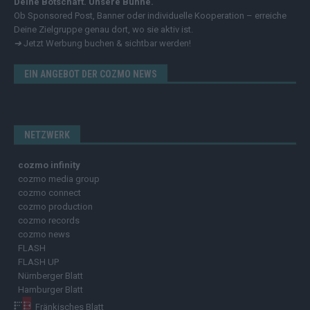
Deine Botschaft. Unsere Bühne.
Ob Sponsored Post, Banner oder individuelle Kooperation – erreiche
Deine Zielgruppe genau dort, wo sie aktiv ist.
➔
Jetzt Werbung buchen & sichtbar werden!
EIN ANGEBOT DER COZMO NEWS
NETZWERK
cozmo infinity
cozmo media group
cozmo connect
cozmo production
cozmo records
cozmo news
FLASH
FLASH UP
Nürnberger Blatt
Hamburger Blatt
Fränkisches Blatt