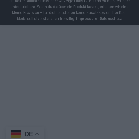
enthalten Affiliate-Links oder Anzeige-Links (z. B. farblich markiert oder
unterstrichen). Wenn du darüber ein Produkt kaufst, erhalten wir eine
kleine Provision – für dich entstehen keine Zusatzkosten. Der Kauf
bleibt selbstverständlich freiwillig.
Impressum
|
Datenschutz
DE