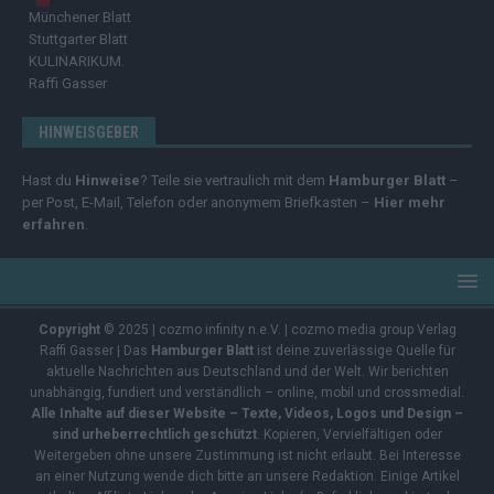
Münchener Blatt
Stuttgarter Blatt
KULINARIKUM.
Raffi Gasser
HINWEISGEBER
Hast du
Hinweise
? Teile sie vertraulich mit dem
Hamburger Blatt
–
per Post, E-Mail, Telefon oder anonymem Briefkasten –
Hier mehr
erfahren
.
Copyright
© 2025 | cozmo infinity n.e.V. | cozmo media group Verlag
Raffi Gasser | Das
Hamburger Blatt
ist deine zuverlässige Quelle für
aktuelle Nachrichten aus Deutschland und der Welt. Wir berichten
unabhängig, fundiert und verständlich – online, mobil und crossmedial.
Alle Inhalte auf dieser Website – Texte, Videos, Logos und Design –
sind urheberrechtlich geschützt
. Kopieren, Vervielfältigen oder
Weitergeben ohne unsere Zustimmung ist nicht erlaubt. Bei Interesse
an einer Nutzung wende dich bitte an unsere Redaktion. Einige Artikel