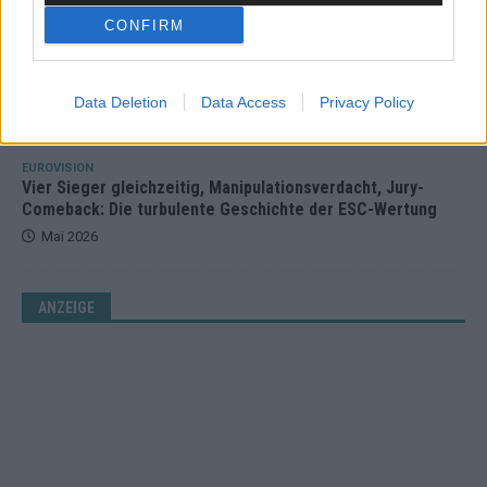
CONFIRM
KOMMENTAR
Alle 25 ESC-Finalisten auf dem Prüfstand: Stärken,
Schwächen und unsere Tipps
Data Deletion
Data Access
Privacy Policy
Mai 2026
EUROVISION
Vier Sieger gleichzeitig, Manipulationsverdacht, Jury-
Comeback: Die turbulente Geschichte der ESC-Wertung
Mai 2026
ANZEIGE