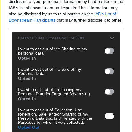
disclosure of your personal information by third parties on the
eine Debatte, die nicht aufhört
IAB’s list of downstream participants. This information may
also be disclosed by us to third parties on the
IAB’s List of
Mai 2026
Downstream Participants
that may further disclose it to other
third parties.
EUROVISION
Bulgarien gewinnt den Eurovision Song Contest 2026 – das
Personal Data Processing Opt Outs
große Abschlussbild aus Wien
I want to opt-out of the Sharing of my
Mai 2026
personal data.
Opted In
I want to opt-out of the Sale of my
EUROVISION
Personal Data.
Das Papierboot kommt aus Basel: JJ eröffnet das ESC-
Opted In
Finale in Wien – alle Show-Highlights
Mai 2026
I want to opt-out of processing my
Personal Data for Targeted Advertising.
Opted In
EUROVISION
I want to opt-out of Collection, Use,
Dänemark eröffnet, Österreich beschließt: Die
Retention, Sale, and/or Sharing of my
Startreihenfolge des ESC-Finales 2026 im Überblick
Personal Data that Is Unrelated with the
Purposes for which it was collected.
Mai 2026
Opted Out