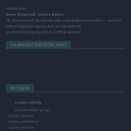
Mediadaten
Deine Botschaft. Unsere Bühne.
Ob Sponsored Post, Banner oder individuelle Kooperation – erreiche
Deine Zielgruppe genau dort, wo sie aktiv ist.
➔
Jetzt Werbung buchen & sichtbar werden!
EIN ANGEBOT DER COZMO NEWS
NETZWERK
cozmo infinity
cozmo media group
cozmo connect
cozmo production
cozmo records