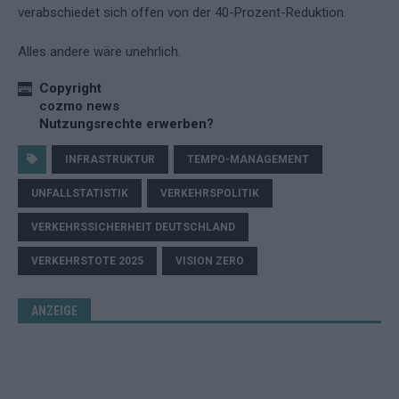
verabschiedet sich offen von der 40-Prozent-Reduktion.
Alles andere wäre unehrlich.
Copyright
cozmo news
Nutzungsrechte erwerben?
INFRASTRUKTUR
TEMPO-MANAGEMENT
UNFALLSTATISTIK
VERKEHRSPOLITIK
VERKEHRSSICHERHEIT DEUTSCHLAND
VERKEHRSTOTE 2025
VISION ZERO
ANZEIGE