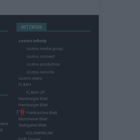
NETZWERK
cozmo infinity
cozmo media group
cozmo connect
cozmo production
cozmo records
cozmo news
FLASH
FLASH UP
Nürnberger Blatt
Hamburger Blatt
Fränkisches Blatt
Münchener Blatt
Deine
Stuttgarter Blatt
st.
KULINARIKUM.
Raffi Gasser