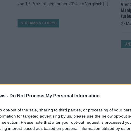
von 1,6 Prozent gegenüber 2024. Im Vergleich
[…]
Vier 
Mani
turb
STREAMS & STORYS
Ma
AN
ws -
Do Not Process My Personal Information
Schwangerschaft bei RTL-
or
Sportmoderatorin Laura Papendick
to opt-out of the sale, sharing to third parties, or processing of your per
Februar 2026
Redaktion | Hamburger Blatt
formation for targeted advertising by us, please use the below opt-out s
r selection. Please note that after your opt-out request is processed y
 ein
Freudige Nachricht aus der Sportredaktion von RTL
eing interest-based ads based on personal information utilized by us or
Deutschland: Moderatorin Laura Papendick ist