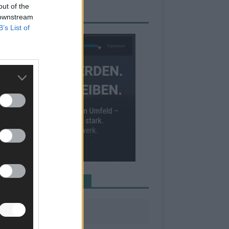
out of the
RBE BEI UNS!
 downstream
B’s List of
INE NEWS MEHR VERPASSEN