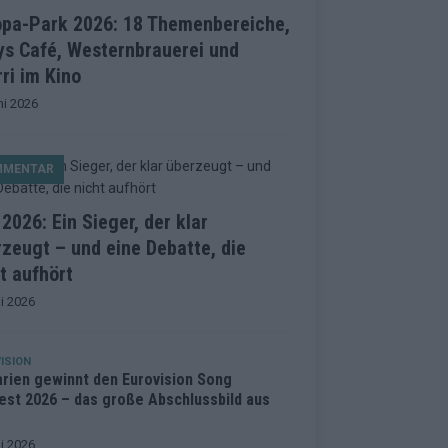
opa-Park 2026: 18 Themenbereiche,
ys Café, Westernbrauerei und
ri im Kino
ni 2026
MMENTAR
2026: Ein Sieger, der klar
zeugt – und eine Debatte, die
t aufhört
i 2026
ISION
arien gewinnt den Eurovision Song
est 2026 – das große Abschlussbild aus
i 2026