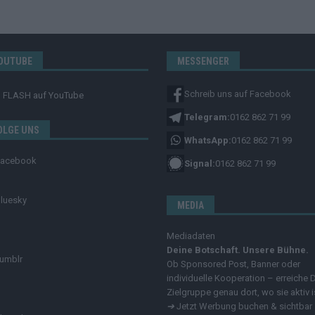
OUTUBE
MESSENGER
Schreib uns auf Facebook
FLASH
auf YouTube
Telegram:
0162 862 71 99
OLGE UNS
WhatsApp:
0162 862 71 99
Facebook
Signal:
0162 862 71 99
luesky
MEDIA
Mediadaten
Deine Botschaft. Unsere Bühne.
umblr
Ob Sponsored Post, Banner oder
individuelle Kooperation – erreiche 
Zielgruppe genau dort, wo sie aktiv i
➔
Jetzt Werbung buchen & sichtbar