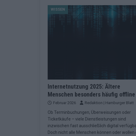
[ Mai 2026 ]
Dänemark eröffn
WISSEN
2026 im Überblick
EUROV
[ Mai 2026 ]
Alle 25 ESC-Fin
KOMMENTAR
[ Mai 2026 ]
Vier Sieger gle
Geschichte der ESC-Wertun
[ Mai 2026 ]
Das Warten hat 
EUROVISION
[ Mai 2026 ]
„Unknown“ war s
Internetnutzung 2025: Ältere
Menschen besonders häufig offline
redaktionellen Urteil
KOM
Februar 2026
Redaktion | Hamburger Blatt
[ Mai 2026 ]
ESC-Halbfinale 
Ob Terminbuchungen, Überweisungen oder
Schluss?
EXTRA
Ticketkäufe – viele Dienstleistungen sind
[ Juni 2026 ]
Europa-Park 20
inzwischen fast ausschließlich digital verfügba
Doch nicht alle Menschen können oder wollen
Kino
EXTRA