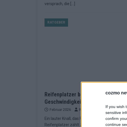
versprach, die
[…]
RATGEBER
cozmo ne
Reifenplatzer bei hoher
Geschwindigkeit: Sicherheit geht v
If you wish 
Februar 2026
Redaktion | Hamburger Blatt
sensitive in
confirm you
Ein lauter Knall, das Fahrzeug zieht zur Seite –
continue se
Reifenplatzer zählt zu den gefährlichsten