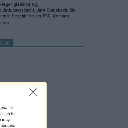
Sieger gleichzeitig,
pulationsverdacht, Jury-Comeback: Die
ulente Geschichte der ESC-Wertung
i 2026
ZEIGE
sonal or
ection to
ou may
 personal