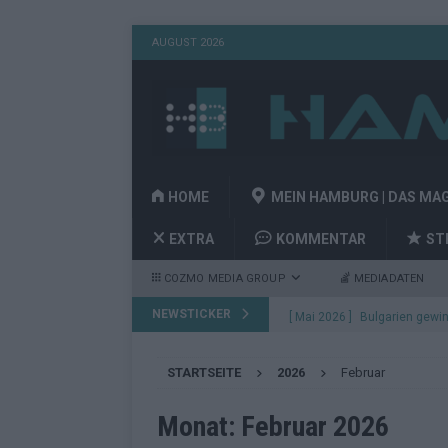
AUGUST 2026
HOME
MEIN HAMBURG | DAS MA
EXTRA
KOMMENTAR
ST
COZMO MEDIA GROUP
MEDIADATEN
NEWSTICKER
[ Mai 2026 ]
Bulgarien gewin
aus Wien
EUROVISION
STARTSEITE
2026
Februar
[ Mai 2026 ]
Das Papierboot 
Highlights
EUROVISION
Monat:
Februar 2026