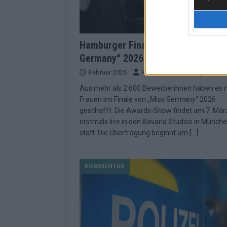
Hamburger Finalistin kämpft bei „
Germany“ 2026 um Auszeichnung
Februar 2026
Redaktion | Hamburger Blatt
Aus mehr als 2.600 Bewerberinnen haben es 
Frauen ins Finale von „Miss Germany“ 2026
geschafft. Die Awards-Show findet am 7. Mär
erstmals live in den Bavaria Studios in Münch
statt. Die Übertragung beginnt um
[…]
KOMMENTAR