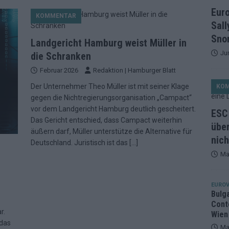
et, Österreich beschließt: Die Startreihenfolge des ESC-Finales
Eur
KOMMENTAR
ISION
Sall
alisten auf dem Prüfstand: Stärken, Schwächen und unsere Tipps
Snor
Landgericht Hamburg weist Müller in
Ju
die Schranken
Februar 2026
Redaktion | Hamburger Blatt
ichzeitig, Manipulationsverdacht, Jury-Comeback: Die turbulente
Der Unternehmer Theo Müller ist mit seiner Klage
KO
g
EUROVISION
gegen die Nichtregierungsorganisation „Campact“
ein Ende: ESC 2026 – alle 26 Finalteilnehmer für Wien im Überblick
vor dem Landgericht Hamburg deutlich gescheitert.
ESC 
Das Gericht entschied, dass Campact weiterhin
über
äußern darf, Müller unterstütze die Alternative für
nich
tark, der Rest war nett: Das zweite ESC-Halbfinale im
Deutschland. Juristisch ist das
[…]
Ma
MENTAR
2 in Zahlen: Wer kommt fast sicher weiter – und wer zittert bis zum
EUROV
Bulg
Cont
26: 18 Themenbereiche, Sallys Café, Westernbrauerei und Snorri im
r.
Wien
 das
Ma