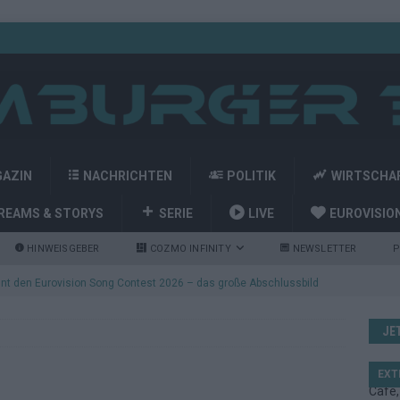
GAZIN
NACHRICHTEN
POLITIK
WIRTSCHA
REAMS & STORYS
SERIE
LIVE
EUROVISIO
HINWEISGEBER
COZMO INFINITY
NEWSLETTER
P
nt den Eurovision Song Contest 2026 – das große Abschlussbild
JE
kommt aus Basel: JJ eröffnet das ESC-Finale in Wien – alle Show-
EXT