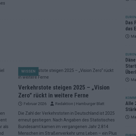
hes
eger, der klar überzeugt – und eine Debatte, die nicht aufhört
EUROV
Das 
das E
Ma
EUROV
Däne
Star
WISSEN
Über
Ma
Verkehrstote steigen 2025 – „Vision
Zero“ rückt in weitere Ferne
KOMM
Alle 
Februar 2026
Redaktion | Hamburger Blatt
Stär
hen
Die Zahl der Verkehrstoten in Deutschland ist 2025
Ma
zent
erneut gestiegen. Nach Angaben des Statistisches
r als
Bundesamt kamen im vergangenen Jahr 2.814
nd
Menschen im Straßenverkehr ums Leben – ein Plus
EUROV