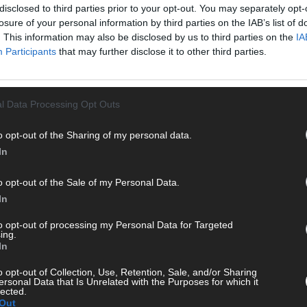
disclosed to third parties prior to your opt-out. You may separately opt-
erneut schwanger. Die 37-Jährige erwartet im
WE
losure of your personal information by third parties on the IAB’s list of
Sommer ihr zweites Kind. Papendick erklärte, sie
. This information may also be disclosed by us to third parties on the
IA
nes
und ihre Familie seien sehr glücklich über den
Participants
that may further disclose it to other third parties.
erneuten Nachwuchs
[…]
l Data Processing Opt Outs
o opt-out of the Sharing of my personal data.
In
o opt-out of the Sale of my Personal Data.
STREAMS & STORYS
In
to opt-out of processing my Personal Data for Targeted
ing.
KE
In
o opt-out of Collection, Use, Retention, Sale, and/or Sharing
ersonal Data that Is Unrelated with the Purposes for which it
lected.
Out