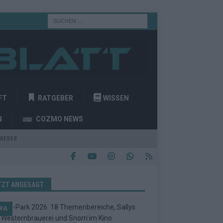
FT
RATGEBER
WISSEN
N
COZMO NEWS
RESSE
TZT ANGESAGT
RA