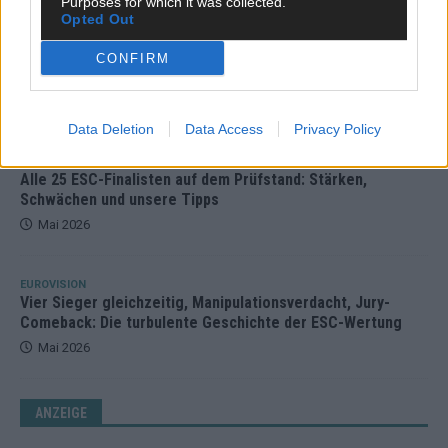
Purposes for which it was collected.
Opted Out
EUROVISION
Dänemark eröffnet, Österreich beschließt: Die
CONFIRM
Startreihenfolge des ESC-Finales 2026 im Überblick
Mai 2026
Data Deletion
Data Access
Privacy Policy
KOMMENTAR
Alle 25 ESC-Finalisten auf dem Prüfstand: Stärken,
Schwächen und unsere Tipps
Mai 2026
EUROVISION
Vier Sieger gleichzeitig, Manipulationsverdacht, Jury-
Comeback: Die turbulente Geschichte der ESC-Wertung
Mai 2026
ANZEIGE