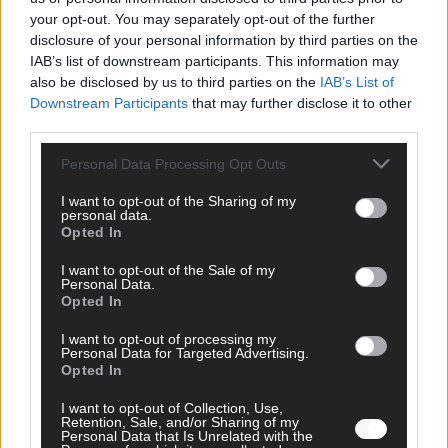
your opt-out. You may separately opt-out of the further
disclosure of your personal information by third parties on the
IAB’s list of downstream participants. This information may
also be disclosed by us to third parties on the
IAB’s List of
Downstream Participants
that may further disclose it to other
ESC 2026: Ein Sieger, der klar überzeugt – und
third parties.
eine Debatte, die nicht aufhört
Personal Data Processing Opt Outs
Mai 2026
I want to opt-out of the Sharing of my
personal data.
Opted In
EUROVISION
Bulgarien gewinnt den Eurovision Song Contest 2026 – das
I want to opt-out of the Sale of my
große Abschlussbild aus Wien
Personal Data.
Opted In
Mai 2026
I want to opt-out of processing my
Personal Data for Targeted Advertising.
EUROVISION
Opted In
Das Papierboot kommt aus Basel: JJ eröffnet das ESC-
Finale in Wien – alle Show-Highlights
I want to opt-out of Collection, Use,
Retention, Sale, and/or Sharing of my
Mai 2026
Personal Data that Is Unrelated with the