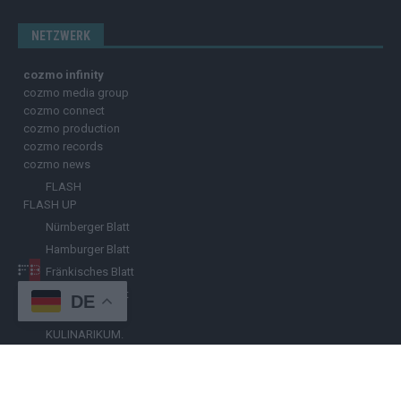
NETZWERK
cozmo infinity
cozmo media group
cozmo connect
cozmo production
cozmo records
cozmo news
FLASH
FLASH UP
Nürnberger Blatt
Hamburger Blatt
Fränkisches Blatt
Münchener Blatt
DE
Stuttgarter Blatt
KULINARIKUM.
Raffi Gasser
HINWEISGEBER