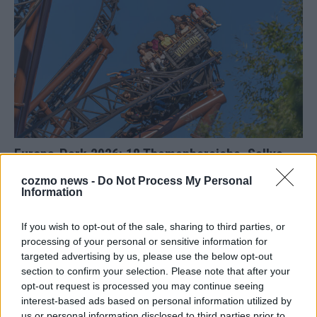
Europa-Park 2026: 18 Themenbereiche, Sallys
Café, Westernbrauerei und Snorri im Kino
cozmo news -
Do Not Process My Personal
Information
Juni 2026
If you wish to opt-out of the sale, sharing to third parties, or
KOMMENTAR
processing of your personal or sensitive information for
targeted advertising by us, please use the below opt-out
section to confirm your selection. Please note that after your
opt-out request is processed you may continue seeing
interest-based ads based on personal information utilized by
us or personal information disclosed to third parties prior to