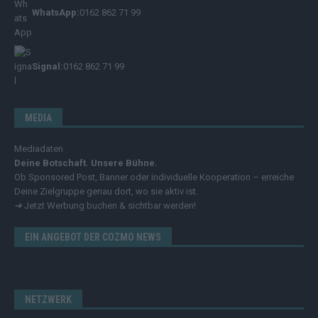
WhatsApp:
0162 862 71 99
Signal:
0162 862 71 99
MEDIA
Mediadaten
Deine Botschaft. Unsere Bühne.
Ob Sponsored Post, Banner oder individuelle Kooperation – erreiche
Deine Zielgruppe genau dort, wo sie aktiv ist.
➔
Jetzt Werbung buchen & sichtbar werden!
EIN ANGEBOT DER COZMO NEWS
NETZWERK