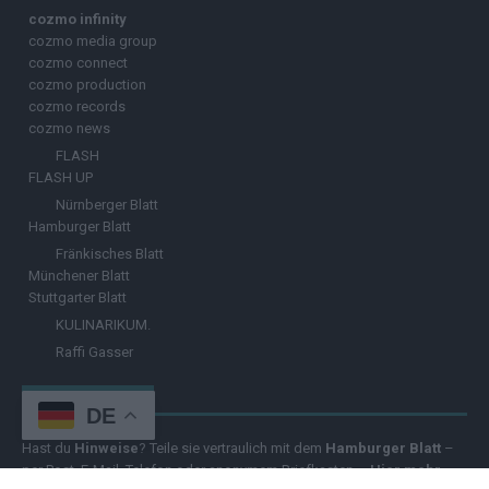
cozmo infinity
cozmo media group
cozmo connect
cozmo production
cozmo records
cozmo news
FLASH
FLASH UP
Nürnberger Blatt
Hamburger Blatt
Fränkisches Blatt
Münchener Blatt
Stuttgarter Blatt
KULINARIKUM.
Raffi Gasser
HINWEISGEBER
DE
Hast du
Hinweise
? Teile sie vertraulich mit dem
Hamburger Blatt
–
per Post, E-Mail, Telefon oder anonymem Briefkasten –
Hier mehr