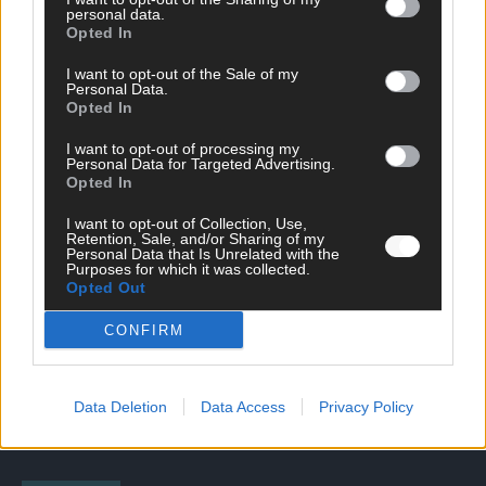
personal data.
Opted In
I want to opt-out of the Sale of my
Personal Data.
Opted In
SCHNELL ZUM RESSORT
I want to opt-out of processing my
Personal Data for Targeted Advertising.
Nachrichten
Opted In
Politik
Wirtschaft
I want to opt-out of Collection, Use,
Retention, Sale, and/or Sharing of my
Ratgeber
Personal Data that Is Unrelated with the
Wissen
Purposes for which it was collected.
Extra
Opted Out
Kommentar
CONFIRM
Streams & Storys
Eurovision
FLASH – DAS VIDEOPORTAL
Data Deletion
Data Access
Privacy Policy