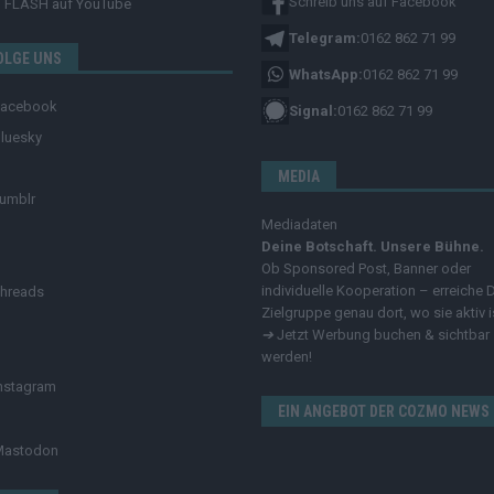
Schreib uns auf Facebook
FLASH
auf YouTube
Telegram:
0162 862 71 99
OLGE UNS
WhatsApp:
0162 862 71 99
Facebook
Signal:
0162 862 71 99
luesky
MEDIA
umblr
Mediadaten
Deine Botschaft. Unsere Bühne.
Ob Sponsored Post, Banner oder
individuelle Kooperation – erreiche 
hreads
Zielgruppe genau dort, wo sie aktiv i
➔
Jetzt Werbung buchen & sichtbar
werden!
nstagram
EIN ANGEBOT DER COZMO NEWS
Mastodon