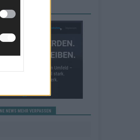
RBE BEI UNS!
INE NEWS MEHR VERPASSEN