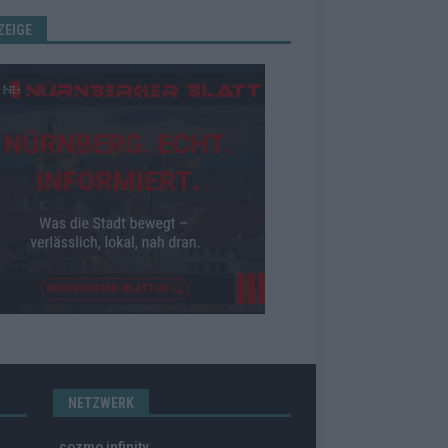
ZEIGE
NETZWERK
cozmo infinity