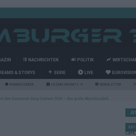
GAZIN
NACHRICHTEN
POLITIK
WIRTSCHA
REAMS & STORYS
SERIE
LIVE
EUROVISIO
HINWEISGEBER
COZMO INFINITY
NEWSLETTER
P
nt den Eurovision Song Contest 2026 – das große Abschlussbild
JE
kommt aus Basel: JJ eröffnet das ESC-Finale in Wien – alle Show-
EXT