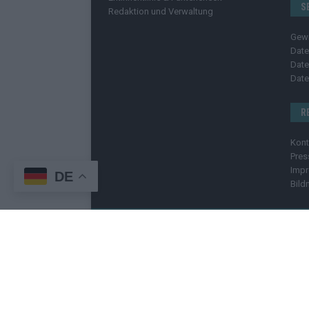
S
Redaktion und Verwaltung
Gew
Date
Date
Date
R
Kont
Pres
Imp
DE
Bild
C
Copyright
© 2025 | cozmo infinity n.e.V. | cozmo me
Welt. Wir berichten unabhängig, fundiert und verstä
geschützt
. Kopieren, Vervielfältigen oder Weiterge
enthalten Affiliate-Links oder Anzeige-Links (z. B. fa
Zusatzkosten. Der Kauf bleibt selbstverständlich frei