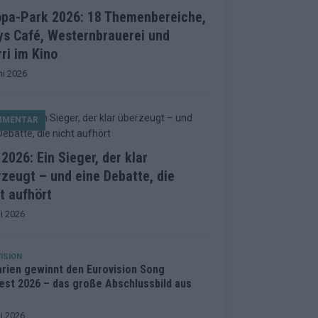
opa-Park 2026: 18 Themenbereiche,
ys Café, Westernbrauerei und
ri im Kino
ni 2026
MMENTAR
2026: Ein Sieger, der klar
zeugt – und eine Debatte, die
t aufhört
i 2026
ISION
arien gewinnt den Eurovision Song
est 2026 – das große Abschlussbild aus
i 2026