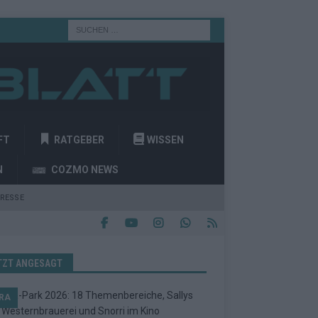
FT
RATGEBER
WISSEN
N
COZMO NEWS
RESSE
TZT ANGESAGT
RA