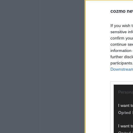
cozmo ne
If you wish 
sensitive in
confirm you
continue se
information 
further disc
participants
Downstream 
Persona
I want t
Opted 
I want t
Opted 