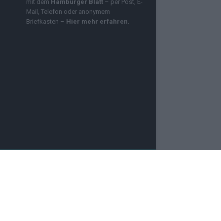
mit dem
Hamburger Blatt
– per Post, E-
Mail, Telefon oder anonymem
Briefkasten –
Hier mehr erfahren
.
OZMO INFINITY
NEWSLETTER
PRESSE
e für aktuelle Nachrichten aus Deutschland und der
 Videos, Logos und Design – sind urheberrechtlich
e dich bitte an unsere Redaktion. Einige Artikel
ir eine kleine Provision – für dich entstehen keine