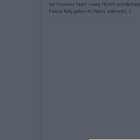
der Premiere feiert. Leony, HE/RO und Michael
[ Mai 2026 ]
ESC 2026: Ein Si
Patrick Kelly geben ihr Debüt, während
[…]
KOMMENTAR