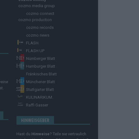
cozmo media group
cozmo connect
cozmo production
cozmo records
cozmo news
FLASH
FLASH UP
Nürnberger Blatt
Hamburger Blatt
Fränkisches Blatt
Deine
Münchener Blatt
st.
Stuttgarter Blatt
KULINARIKUM.
Raffi Gasser
HINWEISGEBER
Hast du
Hinweise
? Teile sie vertraulich