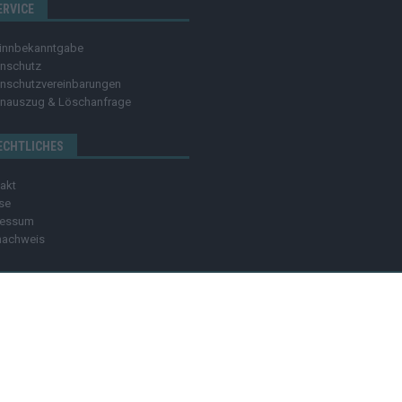
ERVICE
innbekanntgabe
nschutz
nschutzvereinbarungen
nauszug & Löschanfrage
ECHTLICHES
akt
se
ressum
nachweis
OZMO MEDIA GROUP
MEDIADATEN
HINWEISGEBER
C
dia group Verlag Raffi Gasser | Das
Hamburger Blatt
ist deine zuverlässige Quell
ndlich – online, mobil und crossmedial.
Alle Inhalte auf dieser Website – Texte,
ben ohne unsere Zustimmung ist nicht erlaubt. Bei Interesse an einer Nutzung wend
rblich markiert oder unterstrichen). Wenn du darüber ein Produkt kaufst, erhalten w
willig.
Impressum
|
Datenschutz