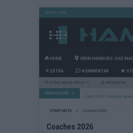
AUGUST 2026
HOME
MEIN HAMBURG | DAS MA
EXTRA
KOMMENTAR
ST
COZMO MEDIA GROUP
MEDIADATEN
NEWSTICKER
[ Mai 2026 ]
Bulgarien gewin
aus Wien
EUROVISION
STARTSEITE
Coaches 2026
[ Mai 2026 ]
Das Papierboot 
Highlights
EUROVISION
Coaches 2026