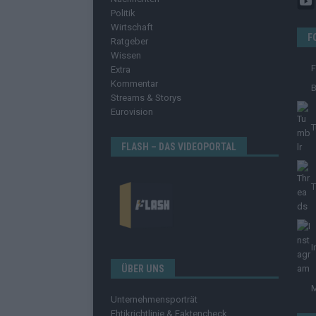
Politik
Wirtschaft
F
Ratgeber
Wissen
Extra
Kommentar
B
Streams & Storys
Eurovision
T
FLASH – DAS VIDEOPORTAL
T
I
ÜBER UNS
Unternehmensporträt
Ehtikrichtlinie & Faktencheck