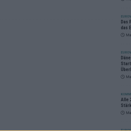
eger, der klar überzeugt – und eine Debatte, die nicht aufhört
EUROV
Das 
das E
Ma
EUROV
Däne
Star
Über
Ma
KOMM
Alle 
Stär
Ma
EUROV