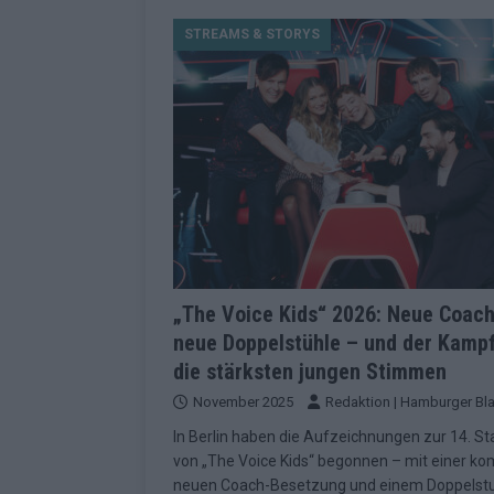
[ Mai 2026 ]
Dänemark eröffn
STREAMS & STORYS
2026 im Überblick
EUROV
[ Mai 2026 ]
Alle 25 ESC-Fin
KOMMENTAR
[ Mai 2026 ]
Vier Sieger gle
Geschichte der ESC-Wertun
[ Mai 2026 ]
Das Warten hat 
EUROVISION
[ Mai 2026 ]
„Unknown“ war s
„The Voice Kids“ 2026: Neue Coach
neue Doppelstühle – und der Kamp
redaktionellen Urteil
KOM
die stärksten jungen Stimmen
[ Mai 2026 ]
ESC-Halbfinale 
November 2025
Redaktion | Hamburger Bla
Schluss?
EXTRA
In Berlin haben die Aufzeichnungen zur 14. St
[ Juni 2026 ]
Europa-Park 20
von „The Voice Kids“ begonnen – mit einer ko
neuen Coach-Besetzung und einem Doppelstu
Kino
EXTRA