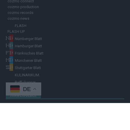
cozmo connect
cozmo production
cozmo records
cozmo news
FLASH
FLASH UP
Nürnberger Blatt
Hamburger Blatt
Fränkisches Blatt
Münchener Blatt
Stuttgarter Blatt
KULINARIKUM.
Raffi Gasser
DE
HINWEISGEBER
Hast du
Hinweise
? Teile sie vertraulich mit dem
Hamburger Blatt
–
per Post, E-Mail, Telefon oder anonymem Briefkasten –
Hier mehr
erfahren
.