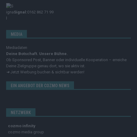
Signal:
0162 862 71 99
MEDIA
Mediadaten
Deine Botschaft. Unsere Bühne.
Ob Sponsored Post, Banner oder individuelle Kooperation – erreiche
Deine Zielgruppe genau dort, wo sie aktiv ist.
➔
Jetzt Werbung buchen & sichtbar werden!
EIN ANGEBOT DER COZMO NEWS
NETZWERK
cozmo infinity
cozmo media group