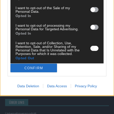
I want to opt-out of the Sale of my
Personal Data.
Opted In
SCHNELL ZUM RESSORT
I want to opt-out of processing my
Nachrichten
Personal Data for Targeted Advertising.
Opted In
Politik
Wirtschaft
I want to opt-out of Collection, Use,
Ratgeber
Retention, Sale, and/or Sharing of my
Wissen
Personal Data that Is Unrelated with the
Purposes for which it was collected.
Extra
Opted Out
Kommentar
Streams & Storys
CONFIRM
Eurovision
FLASH – DAS VIDEOPORTAL
Data Deletion
Data Access
Privacy Policy
ÜBER UNS
Unternehmensporträt