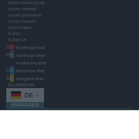
cozmo media group
cozmo connect
cozmo production
cozmo records
cozmo news
FLASH
FLASH UP
Nürnberger Blatt
Hamburger Blatt
Fränkisches Blatt
Münchener Blatt
Stuttgarter Blatt
KULINARIKUM.
Raffi Gasser
DE
HINWEISGEBER
Hast du
Hinweise
? Teile sie vertraulich mit dem
Hamburger Blatt
–
per Post, E-Mail, Telefon oder anonymem Briefkasten –
Hier mehr
erfahren
.