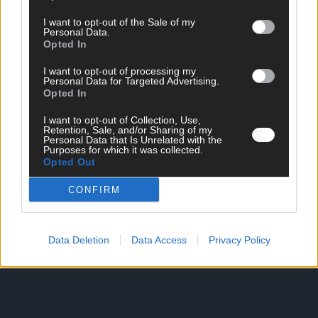
I want to opt-out of the Sale of my
Personal Data.
Opted In
SCHNELL ZUM RESSORT
I want to opt-out of processing my
Nachrichten
Personal Data for Targeted Advertising.
Opted In
Politik
Wirtschaft
I want to opt-out of Collection, Use,
Ratgeber
Retention, Sale, and/or Sharing of my
Wissen
Personal Data that Is Unrelated with the
Purposes for which it was collected.
Extra
Opted Out
Kommentar
Streams & Storys
CONFIRM
Eurovision
FLASH – DAS VIDEOPORTAL
Data Deletion
Data Access
Privacy Policy