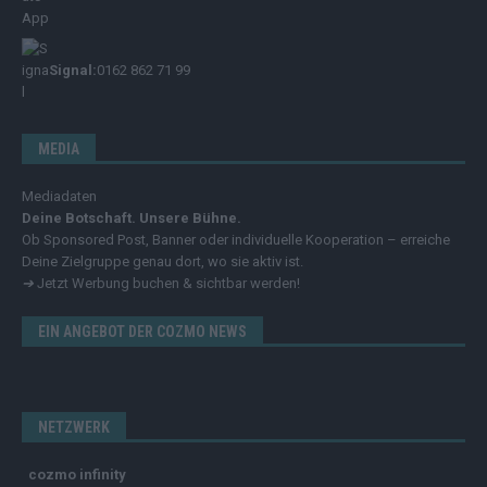
Signal:
0162 862 71 99
MEDIA
Mediadaten
Deine Botschaft. Unsere Bühne.
Ob Sponsored Post, Banner oder individuelle Kooperation – erreiche
Deine Zielgruppe genau dort, wo sie aktiv ist.
➔
Jetzt Werbung buchen & sichtbar werden!
EIN ANGEBOT DER COZMO NEWS
NETZWERK
cozmo infinity