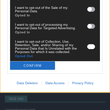
I want to opt-out of the Sale of my
Personal Data.
Opted In
SCHNELL ZUM RESSORT
I want to opt-out of processing my
Nachrichten
Personal Data for Targeted Advertising.
Opted In
Politik
Wirtschaft
I want to opt-out of Collection, Use,
Ratgeber
Retention, Sale, and/or Sharing of my
Wissen
Personal Data that Is Unrelated with the
Purposes for which it was collected.
Extra
Opted Out
Kommentar
Streams & Storys
CONFIRM
Eurovision
FLASH – DAS VIDEOPORTAL
Data Deletion
Data Access
Privacy Policy
ÜBER UNS
Unternehmensporträt