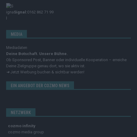
Signal:
0162 862 71 99
MEDIA
Mediadaten
Deine Botschaft. Unsere Bühne.
Ob Sponsored Post, Banner oder individuelle Kooperation – erreiche
Deine Zielgruppe genau dort, wo sie aktiv ist.
➔
Jetzt Werbung buchen & sichtbar werden!
EIN ANGEBOT DER COZMO NEWS
NETZWERK
cozmo infinity
cozmo media group