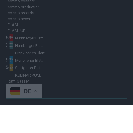
cozmo connect
cozmo production
cozmo records
cozmo news
FLASH
FLASH UP
Nürnberger Blatt
Hamburger Blatt
Fränkisches Blatt
Münchener Blatt
Stuttgarter Blatt
KULINARIKUM.
Raffi Gasser
DE
HINWEISGEBER
Hast du
Hinweise
? Teile sie vertraulich mit dem
Hamburger Blatt
–
per Post, E-Mail, Telefon oder anonymem Briefkasten –
Hier mehr
erfahren
.