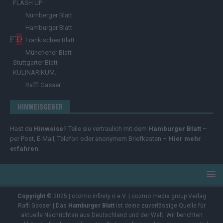
FLASH UP
Nürnberger Blatt
Hamburger Blatt
Fränkisches Blatt
Münchener Blatt
Stuttgarter Blatt
KULINARIKUM.
Raffi Gasser
HINWEISGEBER
Hast du
Hinweise
? Teile sie vertraulich mit dem
Hamburger Blatt
–
per Post, E-Mail, Telefon oder anonymem Briefkasten –
Hier mehr
erfahren
.
Copyright
© 2025 | cozmo infinity n.e.V. | cozmo media group Verlag
Raffi Gasser | Das
Hamburger Blatt
ist deine zuverlässige Quelle für
aktuelle Nachrichten aus Deutschland und der Welt. Wir berichten