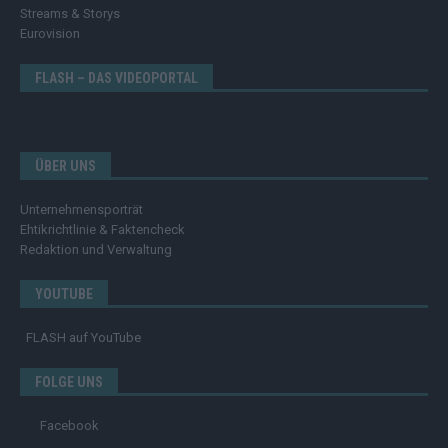
Streams & Storys
Eurovision
FLASH – DAS VIDEOPORTAL
ÜBER UNS
Unternehmensporträt
Ehtikrichtlinie & Faktencheck
Redaktion und Verwaltung
YOUTUBE
FLASH
auf YouTube
FOLGE UNS
Facebook