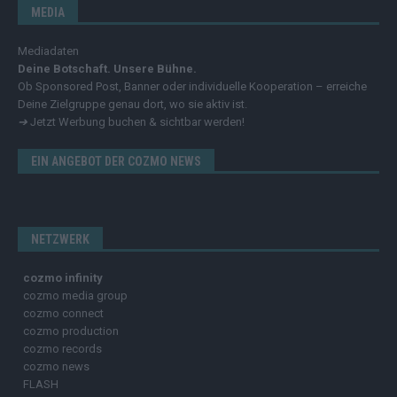
MEDIA
Mediadaten
Deine Botschaft. Unsere Bühne.
Ob Sponsored Post, Banner oder individuelle Kooperation – erreiche
Deine Zielgruppe genau dort, wo sie aktiv ist.
➔
Jetzt Werbung buchen & sichtbar werden!
EIN ANGEBOT DER COZMO NEWS
NETZWERK
cozmo infinity
cozmo media group
cozmo connect
cozmo production
cozmo records
cozmo news
FLASH