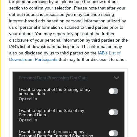
targeted advertising by us, please use the below opt-out
JETZT ANGESAGT
section to confirm your selection. Please note that after your
opt-out request is processed you may continue seeing
interest-based ads based on personal information utilized by
EXTRA
us or personal information disclosed to third parties prior to
your opt-out. You may separately opt-out of the further
disclosure of your personal information by third parties on the
IAB’s list of downstream participants. This information may
also be disclosed by us to third parties on the
IAB’s List of
Downstream Participants
that may further disclose it to other
third parties.
Personal Data Processing Opt Outs
I want to opt-out of the Sharing of my
Europa-Park 2026: 18 Themenbereiche, Sallys
personal data.
Opted In
Café, Westernbrauerei und Snorri im Kino
I want to opt-out of the Sale of my
Juni 2026
Personal Data.
Opted In
KOMMENTAR
I want to opt-out of processing my
Personal Data for Targeted Advertising.