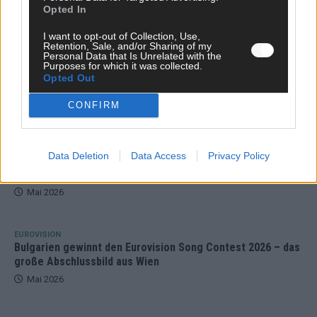
Opted In
I want to opt-out of Collection, Use,
Retention, Sale, and/or Sharing of my
Personal Data that Is Unrelated with the
Purposes for which it was collected.
Opted Out
CONFIRM
ESC 2026: Ein Sieger, der klar überzeugt – und
Data Deletion
Data Access
Privacy Policy
eine Debatte, die nicht aufhört
Mai 2026
EUROVISION
Bulgarien gewinnt den Eurovision Song Contest 2026 – das
große Abschlussbild aus Wien
Mai 2026