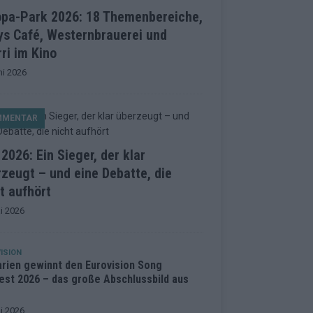
opa-Park 2026: 18 Themenbereiche,
ys Café, Westernbrauerei und
ri im Kino
ni 2026
MMENTAR
2026: Ein Sieger, der klar
zeugt – und eine Debatte, die
t aufhört
i 2026
ISION
arien gewinnt den Eurovision Song
est 2026 – das große Abschlussbild aus
i 2026