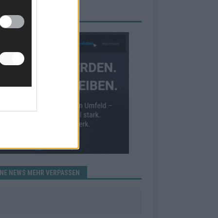
RBE BEI UNS!
INE NEWS MEHR VERPASSEN