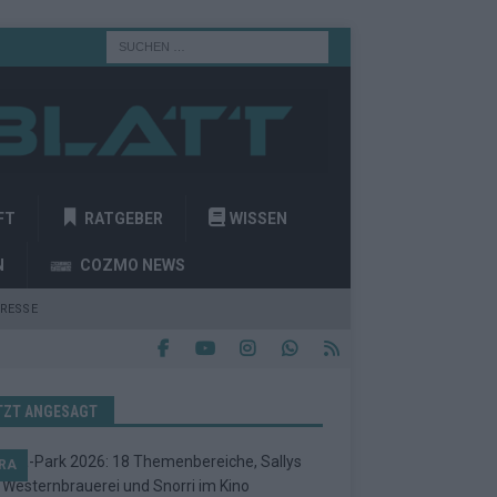
FT
RATGEBER
WISSEN
N
COZMO NEWS
RESSE
TZT ANGESAGT
RA