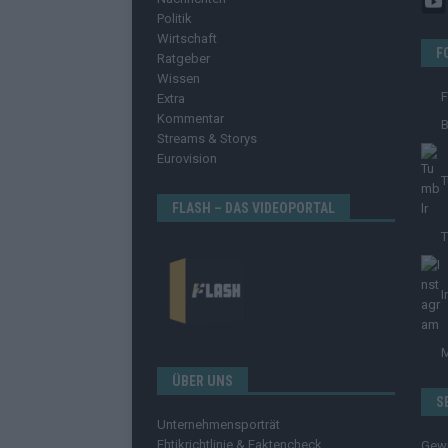
Politik
Wirtschaft
F
Ratgeber
Wissen
Extra
Kommentar
B
Streams & Storys
Eurovision
T
FLASH – DAS VIDEOPORTAL
T
I
ÜBER UNS
S
Unternehmensporträt
Ehtikrichtlinie & Faktencheck
Gew