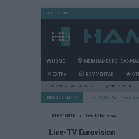
AUGUST 2026
HOME
MEIN HAMBURG | DAS MA
EXTRA
KOMMENTAR
ST
COZMO MEDIA GROUP
MEDIADATEN
NEWSTICKER
[ Mai 2026 ]
Bulgarien gewin
aus Wien
EUROVISION
STARTSEITE
Live-TV Eurovision
[ Mai 2026 ]
Das Papierboot 
Highlights
EUROVISION
Live-TV Eurovision