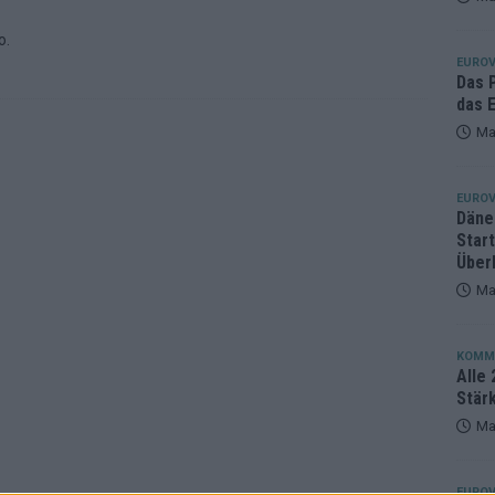
eger, der klar überzeugt – und eine Debatte, die nicht aufhört
o.
EUROV
Das 
das E
Ma
EUROV
Däne
Star
Über
Ma
KOMM
Alle 
Stär
Ma
EUROV