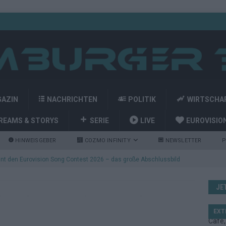
GAZIN
NACHRICHTEN
POLITIK
WIRTSCHA
REAMS & STORYS
SERIE
LIVE
EUROVISIO
HINWEISGEBER
COZMO INFINITY
NEWSLETTER
P
nt den Eurovision Song Contest 2026 – das große Abschlussbild
JE
kommt aus Basel: JJ eröffnet das ESC-Finale in Wien – alle Show-
EXT