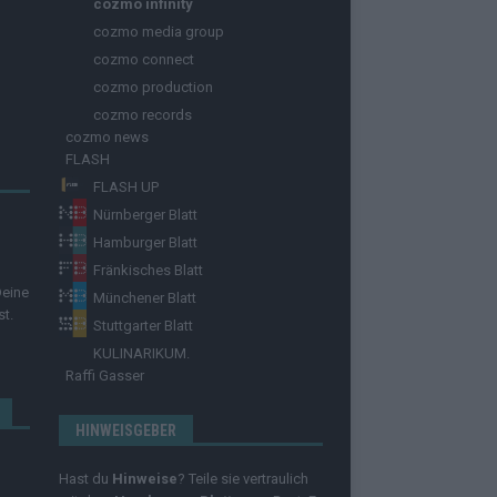
cozmo infinity
cozmo media group
cozmo connect
cozmo production
cozmo records
cozmo news
FLASH
FLASH UP
Nürnberger Blatt
Hamburger Blatt
Fränkisches Blatt
Deine
Münchener Blatt
st.
Stuttgarter Blatt
KULINARIKUM.
Raffi Gasser
HINWEISGEBER
Hast du
Hinweise
? Teile sie vertraulich