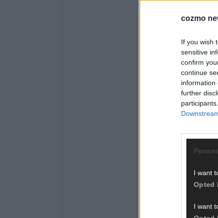
cozmo ne
If you wish 
sensitive in
confirm you
continue se
information 
further disc
participants
Downstream 
Persona
I want t
Opted 
I want t
Opted 