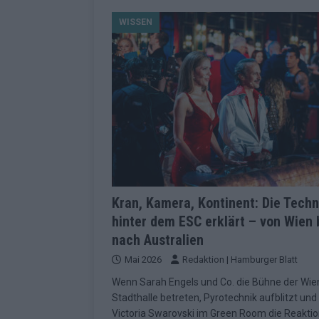
[ Mai 2026 ]
Dänemark eröffn
WISSEN
2026 im Überblick
EUROV
[ Mai 2026 ]
Alle 25 ESC-Fin
KOMMENTAR
[ Mai 2026 ]
Vier Sieger gle
Geschichte der ESC-Wertun
[ Mai 2026 ]
Das Warten hat 
EUROVISION
[ Mai 2026 ]
„Unknown“ war s
Kran, Kamera, Kontinent: Die Techn
hinter dem ESC erklärt – von Wien 
redaktionellen Urteil
KOM
nach Australien
[ Mai 2026 ]
ESC-Halbfinale 
Mai 2026
Redaktion | Hamburger Blatt
Schluss?
EXTRA
Wenn Sarah Engels und Co. die Bühne der Wie
[ Juni 2026 ]
Europa-Park 20
Stadthalle betreten, Pyrotechnik aufblitzt und
Victoria Swarovski im Green Room die Reakti
Kino
EXTRA