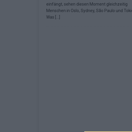
einfängt, sehen diesen Moment gleichzeitig
[ Mai 2026 ]
ESC 2026: Ein Si
Menschen in Oslo, Sydney, São Paulo und Toki
Was
[…]
KOMMENTAR