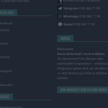
Schreib uns auf Facebook
FLASH
auf YouTube
Telegram:
0162 862 71 99
OLGE UNS
WhatsApp:
0162 862 71 99
Facebook
Signal:
0162 862 71 99
luesky
MEDIA
umblr
Mediadaten
Deine Botschaft. Unsere Bühne.
hreads
Ob Sponsored Post, Banner oder
individuelle Kooperation – erreiche 
Zielgruppe genau dort, wo sie aktiv i
nstagram
➔
Jetzt Werbung buchen & sichtbar
werden!
Mastodon
EIN ANGEBOT DER COZMO NEWS
ERVICE
innbekanntgabe