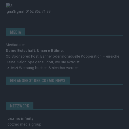
Signal:
0162 862 71 99
MEDIA
Mediadaten
Deine Botschaft. Unsere Bühne.
Ob Sponsored Post, Banner oder individuelle Kooperation – erreiche
Deine Zielgruppe genau dort, wo sie aktiv ist.
➔
Jetzt Werbung buchen & sichtbar werden!
EIN ANGEBOT DER COZMO NEWS
NETZWERK
cozmo infinity
cozmo media group