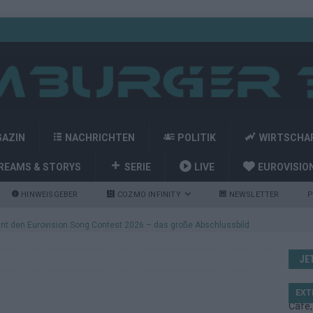
GAZIN
NACHRICHTEN
POLITIK
WIRTSCHA
REAMS & STORYS
SERIE
LIVE
EUROVISIO
HINWEISGEBER
COZMO INFINITY
NEWSLETTER
P
nt den Eurovision Song Contest 2026 – das große Abschlussbild
JE
kommt aus Basel: JJ eröffnet das ESC-Finale in Wien – alle Show-
EXT