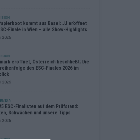
ISION
Papierboot kommt aus Basel: JJ eröffnet
SC-Finale in Wien – alle Show-Highlights
i 2026
ISION
mark eröffnet, Österreich beschließt: Die
treihenfolge des ESC-Finales 2026 im
blick
i 2026
ENTAR
25 ESC-Finalisten auf dem Prüfstand:
ken, Schwächen und unsere Tipps
i 2026
ISION