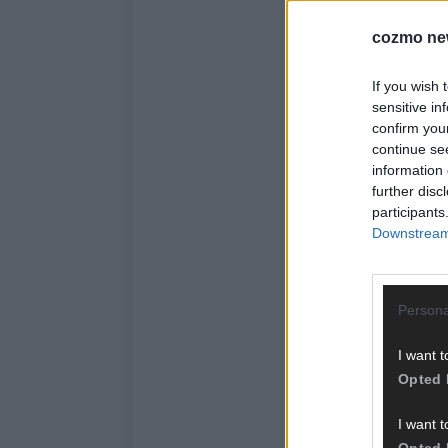
cozmo ne
If you wish 
sensitive in
confirm you
continue se
information 
further disc
participants
Downstream 
Persona
I want t
Opted 
I want t
Opted 