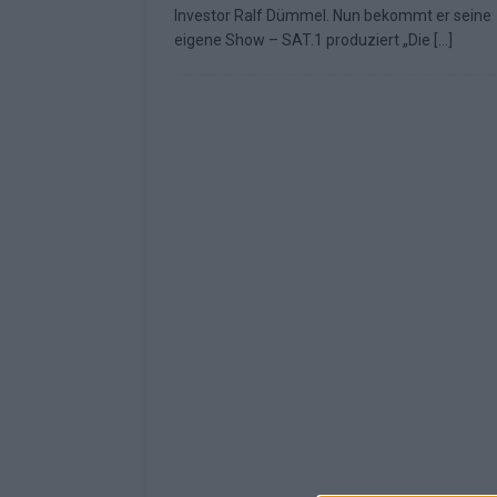
Investor Ralf Dümmel. Nun bekommt er seine
[ Mai 2026 ]
ESC 2026: Ein Si
eigene Show – SAT.1 produziert „Die
[…]
KOMMENTAR