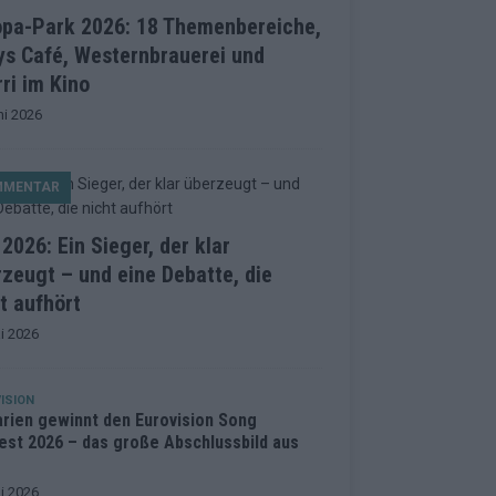
opa-Park 2026: 18 Themenbereiche,
ys Café, Westernbrauerei und
ri im Kino
ni 2026
MMENTAR
2026: Ein Sieger, der klar
zeugt – und eine Debatte, die
t aufhört
i 2026
ISION
arien gewinnt den Eurovision Song
est 2026 – das große Abschlussbild aus
i 2026