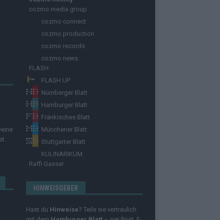
cozmo media group
cozmo connect
cozmo production
cozmo records
cozmo news
FLASH
FLASH UP
Nürnberger Blatt
Hamburger Blatt
Fränkisches Blatt
Deine
Münchener Blatt
st.
Stuttgarter Blatt
KULINARIKUM.
Raffi Gasser
HINWEISGEBER
Hast du
Hinweise
? Teile sie vertraulich
mit dem
Hamburger Blatt
– per Post, E-