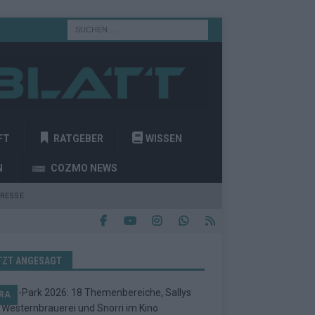
FT
RATGEBER
WISSEN
N
COZMO NEWS
RESSE
TZT ANGESAGT
RA