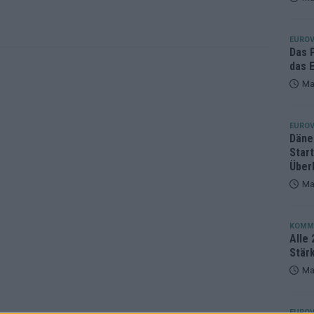
eger, der klar überzeugt – und eine Debatte, die nicht aufhört
EUROV
Das 
das E
Ma
EUROV
Däne
Star
Über
Ma
KOMM
Alle 
Stär
Ma
EUROV