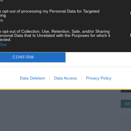
WE
to opt-out of processing my Personal Data for Targeted
ing.
In
o opt-out of Collection, Use, Retention, Sale, and/or Sharing
ersonal Data that Is Unrelated with the Purposes for which it
lected.
Out
CONFIRM
Data Deletion
Data Access
Privacy Policy
KE