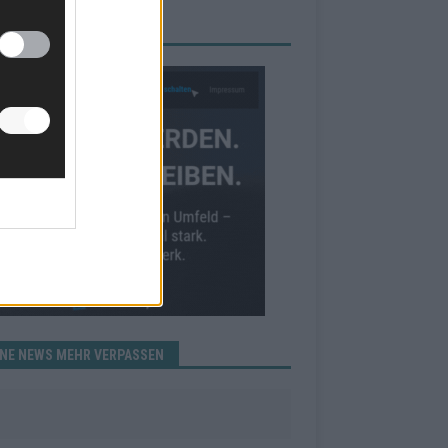
RBE BEI UNS!
INE NEWS MEHR VERPASSEN