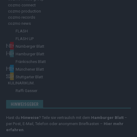
cozmo connect
cozmo production
cozmo records
cozmo news
FLASH
FLASH UP
Nürnberger Blatt
Hamburger Blatt
Fränkisches Blatt
Münchener Blatt
Stuttgarter Blatt
KULINARIKUM.
Raffi Gasser
HINWEISGEBER
Hast du
Hinweise
? Teile sie vertraulich mit dem
Hamburger Blatt
–
per Post, E-Mail, Telefon oder anonymem Briefkasten –
Hier mehr
erfahren
.