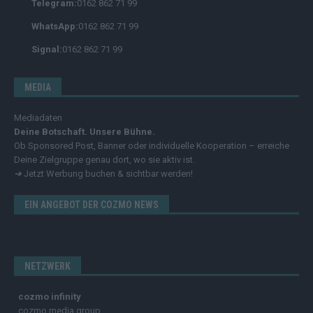
Telegram:
0162 862 71 99
WhatsApp:
0162 862 71 99
Signal:
0162 862 71 99
MEDIA
Mediadaten
Deine Botschaft. Unsere Bühne.
Ob Sponsored Post, Banner oder individuelle Kooperation – erreiche
Deine Zielgruppe genau dort, wo sie aktiv ist.
➔
Jetzt Werbung buchen & sichtbar werden!
EIN ANGEBOT DER COZMO NEWS
NETZWERK
cozmo infinity
cozmo media group