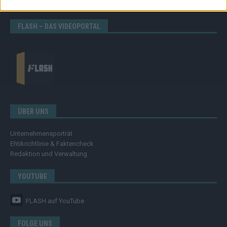
Eurovision
FLASH – DAS VIDEOPORTAL
ÜBER UNS
Unternehmensporträt
Ehtikrichtlinie & Faktencheck
Redaktion und Verwaltung
YOUTUBE
FLASH
auf YouTube
FOLGE UNS