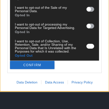
I want to opt-out of the Sale of my
Personal Data.
Opted In
SCHNELL ZUM RESSORT
I want to opt-out of processing my
Nachrichten
Personal Data for Targeted Advertising.
Opted In
Politik
Wirtschaft
I want to opt-out of Collection, Use,
Ratgeber
Retention, Sale, and/or Sharing of my
Wissen
Personal Data that Is Unrelated with the
Purposes for which it was collected.
Extra
Opted Out
Kommentar
Streams & Storys
CONFIRM
Eurovision
FLASH – DAS VIDEOPORTAL
Data Deletion
Data Access
Privacy Policy