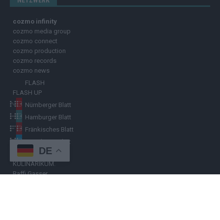
NETZWERK
cozmo infinity
cozmo media group
cozmo connect
cozmo production
cozmo records
cozmo news
FLASH
FLASH UP
Nürnberger Blatt
Hamburger Blatt
Fränkisches Blatt
Münchener Blatt
DE
Stuttgarter Blatt
KULINARIKUM.
Raffi Gasser
HINWEISGEBER
Hast du
Hinweise
? Teile sie vertraulich mit dem
Hamburger Blatt
–