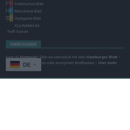
Fränkisches Blatt
Münchener Blatt
Stuttgarter Blatt
KULINARIKUM.
Raffi Gasser
HINWEISGEBER
Hast du
Hinweise
? Teile sie vertraulich mit dem
Hamburger Blatt
–
per Post, E-Mail, Telefon oder anonymem Briefkasten –
Hier mehr
DE
erfahren
.
Copyright
© 2025 | cozmo infinity n.e.V. | cozmo media group Verlag
Raffi Gasser | Das
Hamburger Blatt
ist deine zuverlässige Quelle für
aktuelle Nachrichten aus Deutschland und der Welt. Wir berichten
unabhängig, fundiert und verständlich – online, mobil und crossmedial.
Alle Inhalte auf dieser Website – Texte, Videos, Logos und Design –
sind urheberrechtlich geschützt
. Kopieren, Vervielfältigen oder
Weitergeben ohne unsere Zustimmung ist nicht erlaubt. Bei Interesse