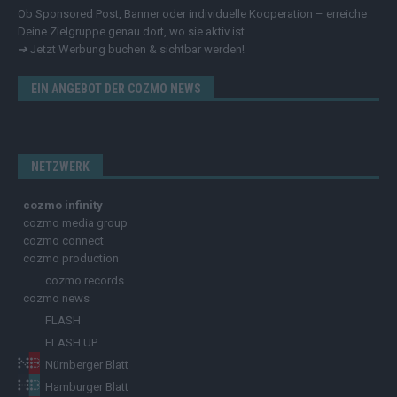
Ob Sponsored Post, Banner oder individuelle Kooperation – erreiche
Deine Zielgruppe genau dort, wo sie aktiv ist.
➔
Jetzt Werbung buchen & sichtbar werden!
EIN ANGEBOT DER COZMO NEWS
NETZWERK
cozmo infinity
cozmo media group
cozmo connect
cozmo production
cozmo records
cozmo news
FLASH
FLASH UP
Nürnberger Blatt
Hamburger Blatt