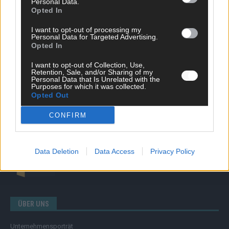
Personal Data.
Opted In
Nachrichten
Politik
I want to opt-out of processing my
Wirtschaft
Personal Data for Targeted Advertising.
Ratgeber
Opted In
Wissen
Extra
I want to opt-out of Collection, Use,
Retention, Sale, and/or Sharing of my
Kommentar
Personal Data that Is Unrelated with the
Streams & Storys
Purposes for which it was collected.
Opted Out
Eurovision
CONFIRM
FLASH – DAS VIDEOPORTAL
Data Deletion
Data Access
Privacy Policy
ÜBER UNS
Unternehmensporträt