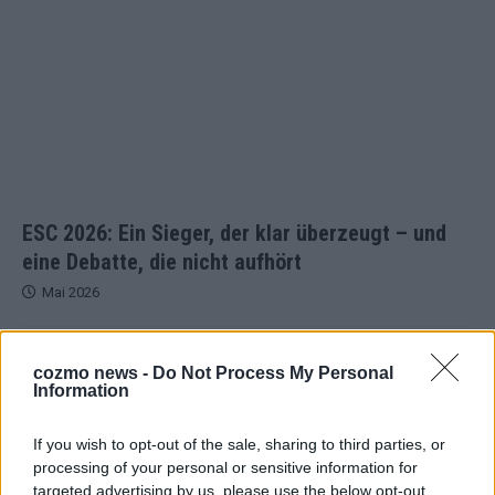
ESC 2026: Ein Sieger, der klar überzeugt – und
eine Debatte, die nicht aufhört
Mai 2026
EUROVISION
cozmo news -
Do Not Process My Personal
Bulgarien gewinnt den Eurovision Song Contest 2026 – das
Information
große Abschlussbild aus Wien
Mai 2026
If you wish to opt-out of the sale, sharing to third parties, or
processing of your personal or sensitive information for
targeted advertising by us, please use the below opt-out
EUROVISION