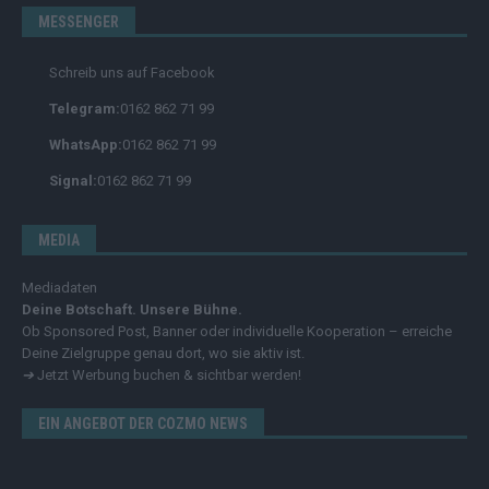
MESSENGER
Schreib uns auf Facebook
Telegram:
0162 862 71 99
WhatsApp:
0162 862 71 99
Signal:
0162 862 71 99
MEDIA
Mediadaten
Deine Botschaft. Unsere Bühne.
Ob Sponsored Post, Banner oder individuelle Kooperation – erreiche
Deine Zielgruppe genau dort, wo sie aktiv ist.
➔
Jetzt Werbung buchen & sichtbar werden!
EIN ANGEBOT DER COZMO NEWS