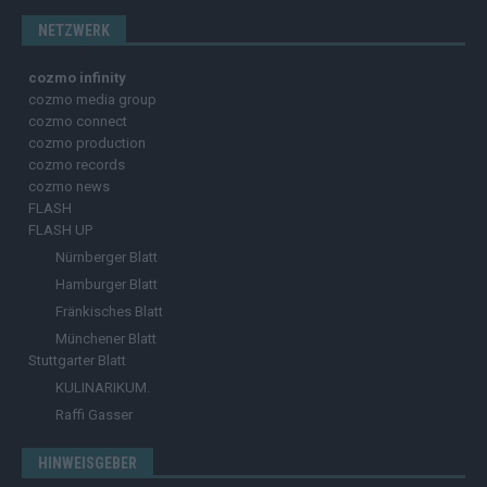
NETZWERK
cozmo infinity
cozmo media group
cozmo connect
cozmo production
cozmo records
cozmo news
FLASH
FLASH UP
Nürnberger Blatt
Hamburger Blatt
Fränkisches Blatt
Münchener Blatt
Stuttgarter Blatt
KULINARIKUM.
Raffi Gasser
HINWEISGEBER