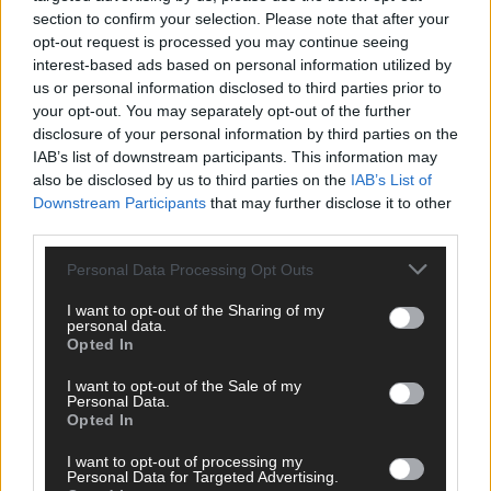
Das Papierboot kommt aus Basel: JJ eröffnet das ESC-
section to confirm your selection. Please note that after your
Finale in Wien – alle Show-Highlights
opt-out request is processed you may continue seeing
interest-based ads based on personal information utilized by
Mai 2026
us or personal information disclosed to third parties prior to
your opt-out. You may separately opt-out of the further
disclosure of your personal information by third parties on the
EUROVISION
Dänemark eröffnet, Österreich beschließt: Die
IAB’s list of downstream participants. This information may
Startreihenfolge des ESC-Finales 2026 im Überblick
also be disclosed by us to third parties on the
IAB’s List of
Downstream Participants
that may further disclose it to other
Mai 2026
third parties.
Personal Data Processing Opt Outs
KOMMENTAR
Alle 25 ESC-Finalisten auf dem Prüfstand: Stärken,
Schwächen und unsere Tipps
I want to opt-out of the Sharing of my
personal data.
Mai 2026
Opted In
I want to opt-out of the Sale of my
Personal Data.
EUROVISION
Opted In
Vier Sieger gleichzeitig, Manipulationsverdacht, Jury-
Comeback: Die turbulente Geschichte der ESC-Wertung
I want to opt-out of processing my
Mai 2026
Personal Data for Targeted Advertising.