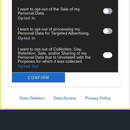
I want to opt-out of the Sale of my
Personal Data.
Opted In
SCHNELL ZUM RESSORT
I want to opt-out of processing my
Nachrichten
Personal Data for Targeted Advertising.
Opted In
Politik
Wirtschaft
I want to opt-out of Collection, Use,
Ratgeber
Retention, Sale, and/or Sharing of my
Wissen
Personal Data that Is Unrelated with the
Purposes for which it was collected.
Extra
Opted Out
Kommentar
Streams & Storys
CONFIRM
Eurovision
FLASH – DAS VIDEOPORTAL
Data Deletion
Data Access
Privacy Policy