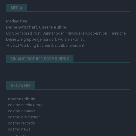
MEDIA
Mediadaten
Deine Botschaft. Unsere Bühne.
Ob Sponsored Post, Banner oder individuelle Kooperation – erreiche
Deine Zielgruppe genau dort, wo sie aktiv ist.
➔
Jetzt Werbung buchen & sichtbar werden!
EIN ANGEBOT DER COZMO NEWS
NETZWERK
cozmo infinity
cozmo media group
cozmo connect
cozmo production
cozmo records
cozmo news