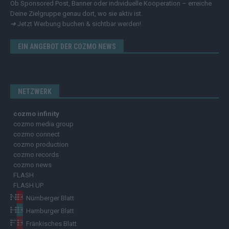
Ob Sponsored Post, Banner oder individuelle Kooperation – erreiche
Deine Zielgruppe genau dort, wo sie aktiv ist.
➔
Jetzt Werbung buchen & sichtbar werden!
EIN ANGEBOT DER COZMO NEWS
NETZWERK
cozmo infinity
cozmo media group
cozmo connect
cozmo production
cozmo records
cozmo news
FLASH
FLASH UP
Nürnberger Blatt
Hamburger Blatt
Fränkisches Blatt