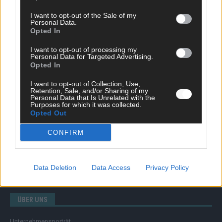
I want to opt-out of the Sale of my
Personal Data.
Opted In
SCHNELL ZUM RESSORT
I want to opt-out of processing my
Nachrichten
Personal Data for Targeted Advertising.
Opted In
Politik
Wirtschaft
I want to opt-out of Collection, Use,
Ratgeber
Retention, Sale, and/or Sharing of my
Wissen
Personal Data that Is Unrelated with the
Purposes for which it was collected.
Extra
Opted Out
Kommentar
Streams & Storys
CONFIRM
Eurovision
FLASH – DAS VIDEOPORTAL
Data Deletion
Data Access
Privacy Policy
ÜBER UNS
Unternehmensporträt