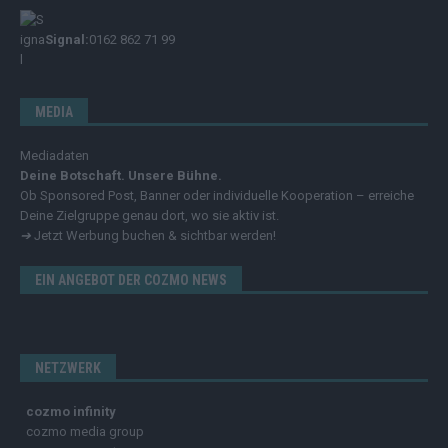
Signal:
0162 862 71 99
MEDIA
Mediadaten
Deine Botschaft. Unsere Bühne.
Ob Sponsored Post, Banner oder individuelle Kooperation – erreiche
Deine Zielgruppe genau dort, wo sie aktiv ist.
➔
Jetzt Werbung buchen & sichtbar werden!
EIN ANGEBOT DER COZMO NEWS
NETZWERK
cozmo infinity
cozmo media group