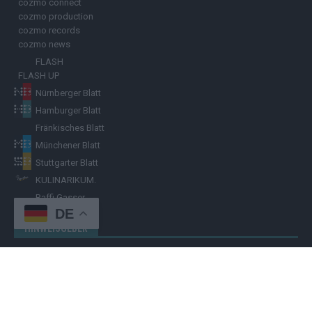
cozmo connect
cozmo production
cozmo records
cozmo news
FLASH
FLASH UP
Nürnberger Blatt
Hamburger Blatt
Fränkisches Blatt
Münchener Blatt
Stuttgarter Blatt
KULINARIKUM.
Raffi Gasser
DE
HINWEISGEBER
Hast du
Hinweise
? Teile sie vertraulich mit dem
Hamburger Blatt
–
per Post, E-Mail, Telefon oder anonymem Briefkasten –
Hier mehr
erfahren
.