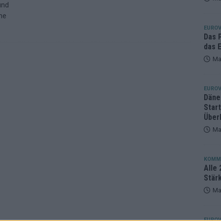
und
eger, der klar überzeugt – und eine Debatte, die nicht aufhört
he
EUROV
Das 
das E
Ma
EUROV
Däne
Star
Über
Ma
KOMM
Alle 
Stär
Ma
EUROV