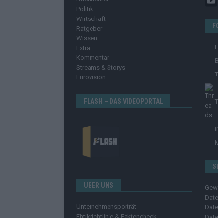
Politik
Wirtschaft
F
Ratgeber
Wissen
Extra
Kommentar
B
Streams & Storys
T
Eurovision
FLASH – DAS VIDEOPORTAL
T
I
S
ÜBER UNS
Gew
Date
Unternehmensporträt
Date
Ehtikrichtlinie & Faktencheck
Date