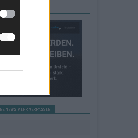
RBE BEI UNS!
INE NEWS MEHR VERPASSEN