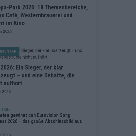
opa-Park 2026: 18 Themenbereiche,
ys Café, Westernbrauerei und
ri im Kino
ni 2026
MMENTAR
2026: Ein Sieger, der klar
zeugt – und eine Debatte, die
t aufhört
i 2026
ISION
arien gewinnt den Eurovision Song
est 2026 – das große Abschlussbild aus
i 2026