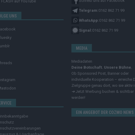
Schreib uns auf Facebook
FLASH
auf YouTube
Telegram:
0162 862 71 99
OLGE UNS
WhatsApp:
0162 862 71 99
Facebook
Signal:
0162 862 71 99
luesky
umblr
MEDIA
Mediadaten
hreads
Deine Botschaft. Unsere Bühne.
Ob Sponsored Post, Banner oder
individuelle Kooperation – erreiche 
nstagram
Zielgruppe genau dort, wo sie aktiv i
Mastodon
➔
Jetzt Werbung buchen & sichtbar
werden!
ERVICE
EIN ANGEBOT DER COZMO NEWS
innbekanntgabe
nschutz
nschutzvereinbarungen
nauszug & Löschanfrage