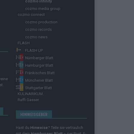
cozmo infinity
cozmo media group
cozmo connect
cozmo production
cozmo records
cozmo news
FLASH
FLASH UP
Nürnberger Blatt
Hamburger Blatt
Fränkisches Blatt
Deine
Münchener Blatt
st.
Stuttgarter Blatt
KULINARIKUM.
Raffi Gasser
HINWEISGEBER
Hast du
Hinweise
? Teile sie vertraulich
mit dem
Hamburger Blatt
– per Post, E-