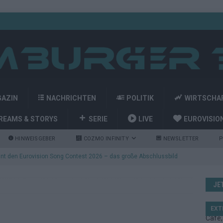
GAZIN
NACHRICHTEN
POLITIK
WIRTSCHA
REAMS & STORYS
SERIE
LIVE
EUROVISIO
HINWEISGEBER
COZMO INFINITY
NEWSLETTER
P
nt den Eurovision Song Contest 2026 – das große Abschlussbild
JE
kommt aus Basel: JJ eröffnet das ESC-Finale in Wien – alle Show-
EXT