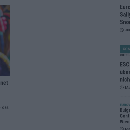
et, Österreich beschließt: Die Startreihenfolge des ESC-Finales
Eur
ISION
Sall
alisten auf dem Prüfstand: Stärken, Schwächen und unsere Tipps
Snor
Ju
ichzeitig, Manipulationsverdacht, Jury-Comeback: Die turbulente
KO
g
EUROVISION
ein Ende: ESC 2026 – alle 26 Finalteilnehmer für Wien im Überblick
ESC 
über
nich
tark, der Rest war nett: Das zweite ESC-Halbfinale im
net
Ma
MENTAR
2 in Zahlen: Wer kommt fast sicher weiter – und wer zittert bis zum
EUROV
– das
Bulg
Cont
26: 18 Themenbereiche, Sallys Café, Westernbrauerei und Snorri im
Wien
Ma