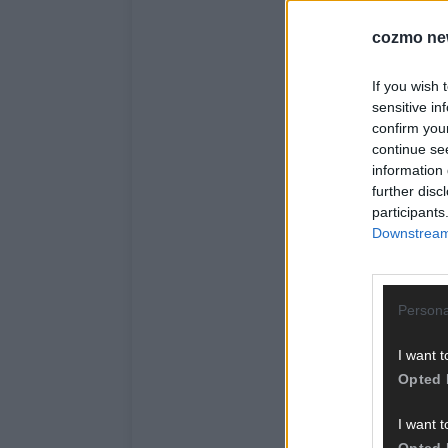
cozmo ne
If you wish 
sensitive in
confirm you
continue se
information 
further disc
participants
Downstream 
Persona
I want t
Opted 
I want t
Opted 