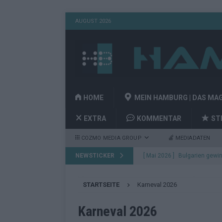
AUGUST 2026
HOME
MEIN HAMBURG | DAS MA
EXTRA
KOMMENTAR
ST
COZMO MEDIA GROUP
MEDIADATEN
NEWSTICKER
[ Mai 2026 ]
Bulgarien gewin
aus Wien
EUROVISION
STARTSEITE
Karneval 2026
[ Mai 2026 ]
Das Papierboot 
Highlights
EUROVISION
Karneval 2026