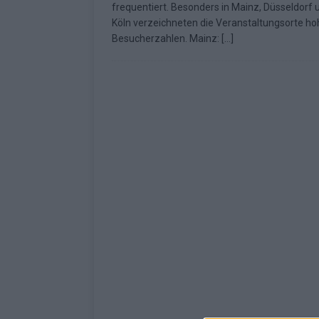
frequentiert. Besonders in Mainz, Düsseldorf 
[ Mai 2026 ]
ESC 2026: Ein Si
Köln verzeichneten die Veranstaltungsorte ho
Besucherzahlen. Mainz:
[…]
KOMMENTAR