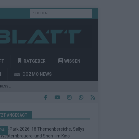
FT
RATGEBER
WISSEN
N
COZMO NEWS
RESSE
TZT ANGESAGT
RA