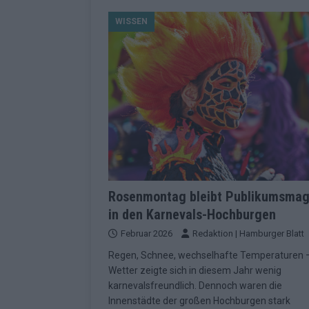
[ Mai 2026 ]
Dänemark eröffn
WISSEN
2026 im Überblick
EUROV
[ Mai 2026 ]
Alle 25 ESC-Fin
KOMMENTAR
[ Mai 2026 ]
Vier Sieger gle
Geschichte der ESC-Wertun
[ Mai 2026 ]
Das Warten hat 
EUROVISION
[ Mai 2026 ]
„Unknown“ war s
Rosenmontag bleibt Publikumsmag
in den Karnevals-Hochburgen
redaktionellen Urteil
KOM
Februar 2026
Redaktion | Hamburger Blatt
[ Mai 2026 ]
ESC-Halbfinale 
Regen, Schnee, wechselhafte Temperaturen 
Schluss?
EXTRA
Wetter zeigte sich in diesem Jahr wenig
[ Juni 2026 ]
Europa-Park 20
karnevalsfreundlich. Dennoch waren die
Innenstädte der großen Hochburgen stark
Kino
EXTRA