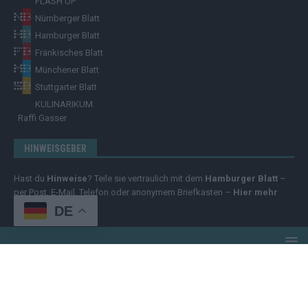
FLASH UP
Nürnberger Blatt
Hamburger Blatt
Fränkisches Blatt
Münchener Blatt
Stuttgarter Blatt
KULINARIKUM.
Raffi Gasser
HINWEISGEBER
Hast du
Hinweise
? Teile sie vertraulich mit dem
Hamburger Blatt
–
per Post, E-Mail, Telefon oder anonymem Briefkasten –
Hier mehr
erfahren
.
DE
Copyright
© 2025 | cozmo infinity n.e.V. | cozmo media group Verlag
Raffi Gasser | Das
Hamburger Blatt
ist deine zuverlässige Quelle für
aktuelle Nachrichten aus Deutschland und der Welt. Wir berichten