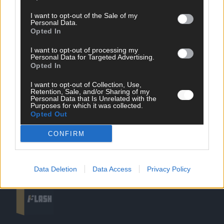
I want to opt-out of the Sale of my
Personal Data.
Opted In
SCHNELL ZUM RESSORT
I want to opt-out of processing my
Nachrichten
Personal Data for Targeted Advertising.
Opted In
Politik
Wirtschaft
I want to opt-out of Collection, Use,
Ratgeber
Retention, Sale, and/or Sharing of my
Wissen
Personal Data that Is Unrelated with the
Purposes for which it was collected.
Extra
Opted Out
Kommentar
Streams & Storys
CONFIRM
Eurovision
FLASH – DAS VIDEOPORTAL
Data Deletion
Data Access
Privacy Policy