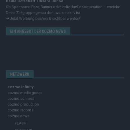
Deine Botschaft. Unsere Bühne.
Ob Sponsored Post, Banner oder individuelle Kooperation – erreiche
Deine Zielgruppe genau dort, wo sie aktiv ist.
➔
Jetzt Werbung buchen & sichtbar werden!
EIN ANGEBOT DER COZMO NEWS
NETZWERK
cozmo infinity
cozmo media group
cozmo connect
cozmo production
cozmo records
cozmo news
FLASH